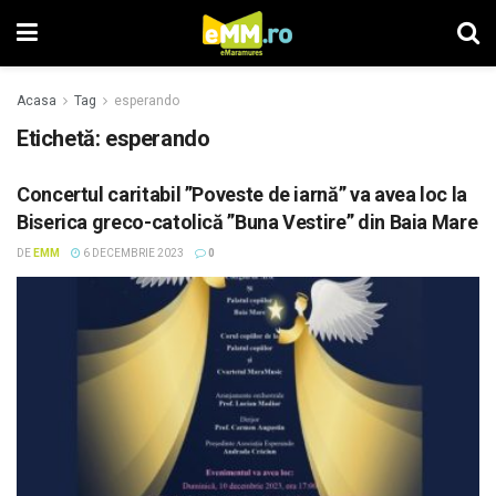
Acasa
Tag
esperando
Etichetă: esperando
Concertul caritabil ”Poveste de iarnă” va avea loc la
Biserica greco-catolică ”Buna Vestire” din Baia Mare
DE
EMM
6 DECEMBRIE 2023
0