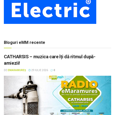
Bloguri eMM recente
CATHARSIS – muzica care îți dă ritmul după-
amiezii!
DE
EMARAMUREȘ
29 IULIE 2026
0