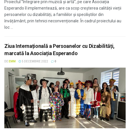
Proiectul ”Integrare prin muzică și artă”, pe care Asociația
Esperando îl implementează, are ca scop creșterea calității vieții
persoanelor cu dizabilități, a familiilor și speciliștilor din
învățământ, prin tehnici neconvenționale. În cadrul proiectului au
loc ...
Ziua Internațională a Persoanelor cu Dizabilități,
marcată la Asociația Esperando
DE
EMM
5 DECEMBRIE 2022
0