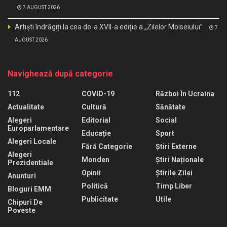
7 AUGUST 2026
Artiști îndrăgiți la cea de-a XVII-a ediție a „Zilelor Moiseiului”
7
AUGUST 2026
Navighează după categorie
112
COVID-19
Război În Ucraina
Actualitate
Cultură
Sănătate
Alegeri
Editorial
Social
Europarlamentare
Educaţie
Sport
Alegeri Locale
Fără Categorie
Știri Externe
Alegeri
Monden
Știri Naționale
Prezidentiale
Opinii
Știrile Zilei
Anunturi
Politică
Timp Liber
Bloguri EMM
Publicitate
Utile
Chipuri De
Poveste