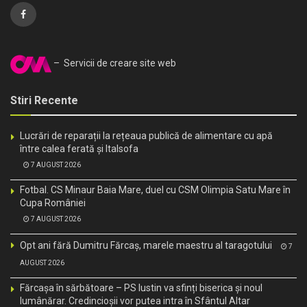
– Servicii de creare site web
Stiri Recente
Lucrări de reparații la rețeaua publică de alimentare cu apă
între calea ferată și Italsofa
7 AUGUST 2026
Fotbal. CS Minaur Baia Mare, duel cu CSM Olimpia Satu Mare în
Cupa României
7 AUGUST 2026
Opt ani fără Dumitru Fărcaș, marele maestru al taragotului
7
AUGUST 2026
Fărcașa în sărbătoare – PS Iustin va sfinți biserica și noul
lumânărar. Credincioșii vor putea intra în Sfântul Altar