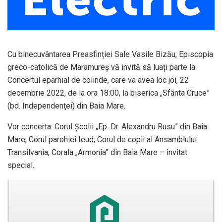
Cu binecuvântarea Preasfinției Sale Vasile Bizău, Episcopia
greco-catolică de Maramureș vă invită să luați parte la
Concertul eparhial de colinde, care va avea loc joi, 22
decembrie 2022, de la ora 18:00, la biserica „Sfânta Cruce”
(bd. Independenţei) din Baia Mare.
Vor concerta: Corul Școlii „Ep. Dr. Alexandru Rusu” din Baia
Mare, Corul parohiei Ieud, Corul de copii al Ansamblului
Transilvania, Corala „Armonia” din Baia Mare – invitat
special.