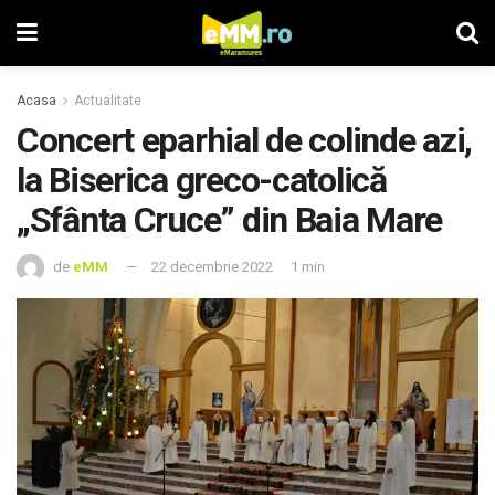
Acasa
Actualitate
Concert eparhial de colinde azi,
la Biserica greco-catolică
„Sfânta Cruce” din Baia Mare
de
eMM
22 decembrie 2022
1 min