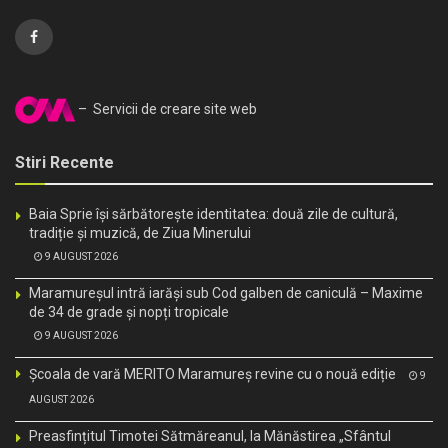
– Servicii de creare site web
Stiri Recente
Baia Sprie își sărbătorește identitatea: două zile de cultură,
tradiție și muzică, de Ziua Minerului
9 AUGUST 2026
Maramureșul intră iarăși sub Cod galben de caniculă – Maxime
de 34 de grade și nopți tropicale
9 AUGUST 2026
Școala de vară MERITO Maramureș revine cu o nouă ediție
9
AUGUST 2026
Preasfințitul Timotei Sătmăreanul, la Mănăstirea „Sfântul