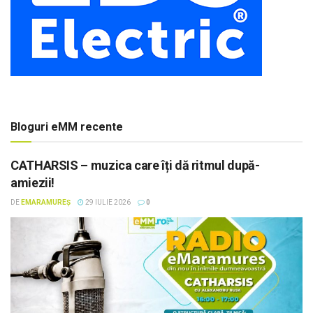
Bloguri eMM recente
CATHARSIS – muzica care îți dă ritmul după-
amiezii!
DE
EMARAMUREȘ
29 IULIE 2026
0