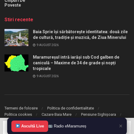
Chipuri De
Poveste
Stiri recente
Baia Sprie își sărbătorește identitatea: două zile
de cultură, tradiție și muzică, de Ziua Minerului
9 AUGUST 2026
Maramureșul intră iarăși sub Cod galben de
caniculă – Maxime de 34 de grade și nopți
tropicale
9 AUGUST 2026
Termeni de folosire
Politica de confidentialitate
Politica cookies
Cazare Baia Mare
Pensiune Sighișoara
✕
Ascultă Live
Radio eMaramureș
© 2020 eMaramures. Toate drepturile rezervate.