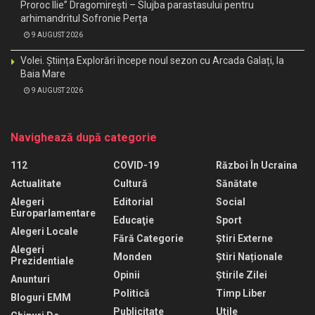
Proroc Ilie” Dragomirești – Slujba parastasului pentru
arhimandritul Sofronie Perța
9 AUGUST 2026
Volei. Știința Explorări începe noul sezon cu Arcada Galați, la
Baia Mare
9 AUGUST 2026
Navighează după categorie
112
COVID-19
Război În Ucraina
Actualitate
Cultură
Sănătate
Alegeri
Editorial
Social
Europarlamentare
Educaţie
Sport
Alegeri Locale
Fără Categorie
Știri Externe
Alegeri
Monden
Știri Naționale
Prezidentiale
Opinii
Știrile Zilei
Anunturi
Politică
Timp Liber
Bloguri EMM
Publicitate
Utile