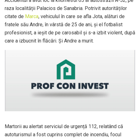
Accidentul a avut loc la kilometrul 65 al autostrăzii A-52, pe
raza localității Palacios de Sanabria. Potrivit autorităților
citate de
Marca
, vehiculul în care se afla Jota, alături de
fratele său Andre, în vârstă de 25 de ani, și el fotbalist
profesionist, a ieșit de pe carosabil și s-a izbit violent, după
care a izbucnit în flăcări. Și Andre a murit.
Martorii au alertat serviciul de urgență 112, relatând că
autoturismul a fost cuprins complet de incendiu, focul