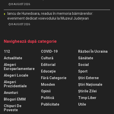
8 AUGUST 2026
Iancu de Hunedoara, readus în memoria băimărenilor:
eveniment dedicat voievodului la Muzeul Județean
8 AUGUST 2026
Navighează după categorie
112
COVID-19
Război În Ucraina
Actualitate
Cultură
Sănătate
Alegeri
Editorial
Social
Europarlamentare
Educaţie
Sport
Alegeri Locale
Fără Categorie
Știri Externe
Alegeri
Monden
Știri Naționale
Prezidentiale
Opinii
Știrile Zilei
Anunturi
Politică
Timp Liber
Bloguri EMM
Publicitate
Utile
Chipuri De
Poveste