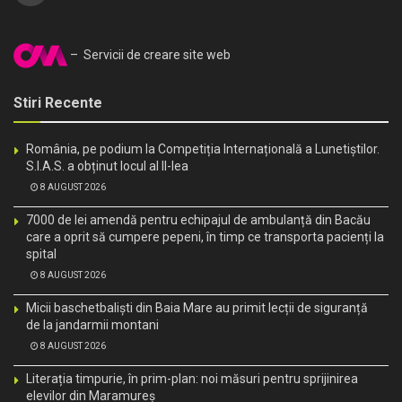
– Servicii de creare site web
Stiri Recente
România, pe podium la Competiția Internațională a Lunetiștilor.
S.I.A.S. a obținut locul al II-lea
8 AUGUST 2026
7000 de lei amendă pentru echipajul de ambulanță din Bacău
care a oprit să cumpere pepeni, în timp ce transporta pacienți la
spital
8 AUGUST 2026
Micii baschetbaliști din Baia Mare au primit lecții de siguranță
de la jandarmii montani
8 AUGUST 2026
Literația timpurie, în prim-plan: noi măsuri pentru sprijinirea
elevilor din Maramureș