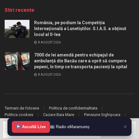
Stiri recente
România, pe podium la Competiția
Internațională a Lunetiștilor. S.I.A.S. a obținut
locul al II-lea
8 AUGUST 2026
7000 de lei amendă pentru echipajul de
ambulanță din Bacău care a oprit să cumpere
pepeni, în timp ce transporta pacienți la spital
8 AUGUST 2026
Termeni de folosire
Politica de confidentialitate
Politica cookies
Cazare Baia Mare
Pensiune Sighișoara
✕
© 2020 eMaramures. Toate drepturile rezervate.
Ascultă Live
Radio eMaramureș