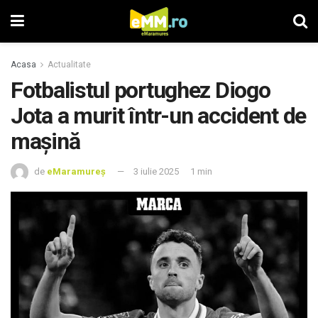
Acasa
Actualitate
Fotbalistul portughez Diogo
Jota a murit într-un accident de
mașină
de
eMaramureș
3 iulie 2025
1 min