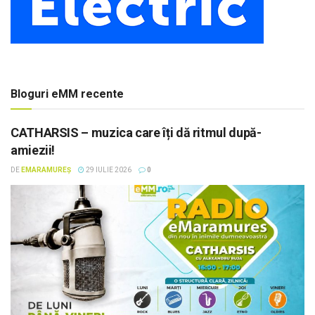
Bloguri eMM recente
CATHARSIS – muzica care îți dă ritmul după-
amiezii!
DE
EMARAMUREȘ
29 IULIE 2026
0