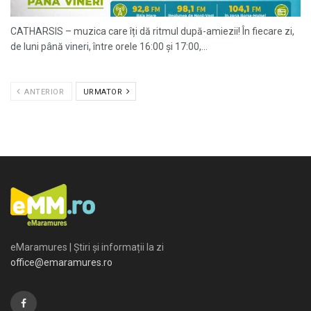
CATHARSIS – muzica care îți dă ritmul după-amiezii! În fiecare zi,
de luni până vineri, între orele 16:00 și 17:00,...
ANTERIOR
URMATOR
eMaramures | Știri și informații la zi
office@emaramures.ro