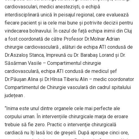
cardiovasculari, medici anestezişti, o echipă
interdisciplinară unică în peisajul regional, care evaluează
fiecare pacient şi ia cele mai bune şi potrivite decizii pentru
vindecarea bolnavului. În cazul de față echipa inimii din Cluj
a fost coordonată de către Profesor Dr.Molnar Adrian
chirurgie cardiovasculară , alături de echipa ATI condusă de
Dr.Aszaloș Stanca, împreună cu Dr. Barabaș Lorand și Dr.
Săsărman Vasile – Compartimentul chirurgie
cardiovasculară, echipa ATI condusă de medicul șef
Dr.Păușan Alina și Dr.Hînsa Tiberiu Alin – medic coordonator
Compartimentul de Chirurgie vasculară din cadrul spitalului
județean .
“Inima este unul dintre organele cele mai perfecte ale
corpului uman. În intervențiile chirurgicale marja de eroare
trebuie să fie zero. Practic o intervenţie chirurgicală
cardiacă nu îţi lasă loc de greşeli. După aproape cinci ore,