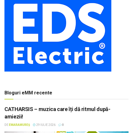
Bloguri eMM recente
CATHARSIS – muzica care îți dă ritmul după-
amiezii!
DE
EMARAMUREȘ
29 IULIE 2026
0