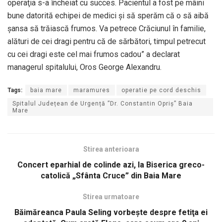
operaţia s-a încheiat cu succes. Pacientul a fost pe mâini
bune datorită echipei de medici și să sperăm că o să aibă
șansa să trăiască frumos. Va petrece Crăciunul în familie,
alături de cei dragi pentru că de sărbători, timpul petrecut
cu cei dragi este cel mai frumos cadou” a declarat
managerul spitalului, Oros George Alexandru.
Tags:
baia mare
maramures
operatie pe cord deschis
Spitalul Județean de Urgență ”Dr. Constantin Opriș” Baia
Mare
Stirea anterioara
Concert eparhial de colinde azi, la Biserica greco-
catolică „Sfânta Cruce” din Baia Mare
Stirea urmatoare
Băimăreanca Paula Seling vorbeşte despre fetiţa ei