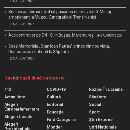
5 AUGUST 2026
Seniorii au demonstrat că pasiunea nu are vârstă. Mesaj
emoționant la Muzeul Etnografic al Transilvaniei
5 AUGUST 2026
Accident rutier pe DN 1C, în Bușag, Maramureș
5 AUGUST 2026
Casa Memorială „Stan Ioan Pătraș” prinde din nou viață.
Restaurarea continuă la Săpânța
5 AUGUST 2026
Navighează după categorie
112
COVID-19
Război În Ucraina
Actualitate
Cultură
Sănătate
Alegeri
Editorial
Social
Europarlamentare
Educaţie
Sport
Alegeri Locale
Fără Categorie
Știri Externe
Alegeri
Monden
Știri Naționale
Prezidentiale