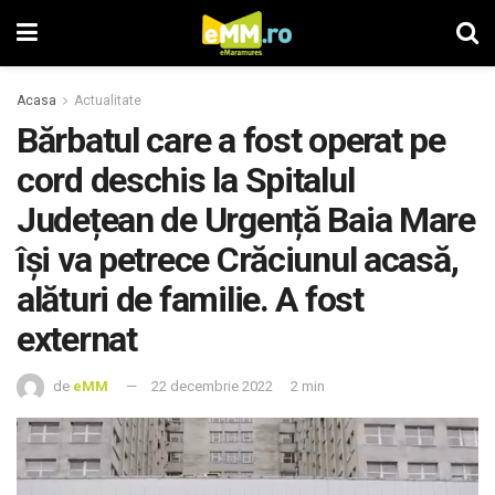
Acasa
Actualitate
Bărbatul care a fost operat pe
cord deschis la Spitalul
Județean de Urgență Baia Mare
îşi va petrece Crăciunul acasă,
alături de familie. A fost
externat
de
eMM
22 decembrie 2022
2 min