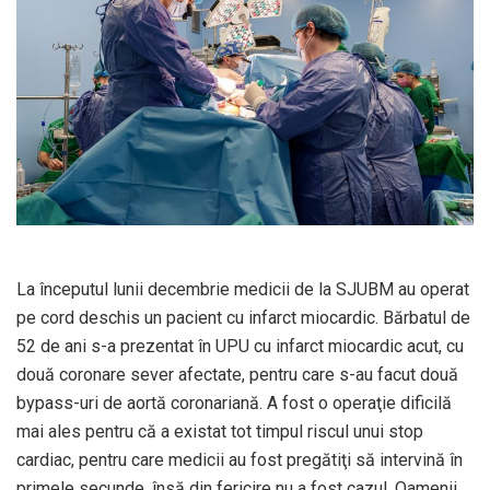
La începutul lunii decembrie medicii de la SJUBM au operat
pe cord deschis un pacient cu infarct miocardic. Bărbatul de
52 de ani s-a prezentat în UPU cu infarct miocardic acut, cu
două coronare sever afectate, pentru care s-au facut două
bypass-uri de aortă coronariană. A fost o operaţie dificilă
mai ales pentru că a existat tot timpul riscul unui stop
cardiac, pentru care medicii au fost pregătiţi să intervină în
primele secunde, însă din fericire nu a fost cazul. Oamenii