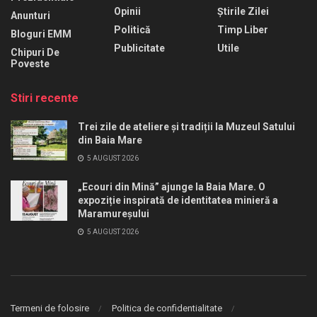
Opinii
Știrile Zilei
Anunturi
Politică
Timp Liber
Bloguri EMM
Publicitate
Utile
Chipuri De
Poveste
Stiri recente
Trei zile de ateliere și tradiții la Muzeul Satului
din Baia Mare
5 AUGUST 2026
„Ecouri din Mină” ajunge la Baia Mare. O
expoziție inspirată de identitatea minieră a
Maramureșului
5 AUGUST 2026
Termeni de folosire
Politica de confidentialitate