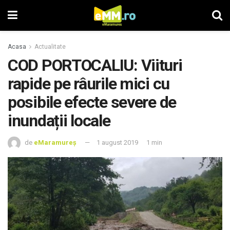
Acasa
Actualitate
COD PORTOCALIU: Viituri
rapide pe râurile mici cu
posibile efecte severe de
inundații locale
de
eMaramureș
1 august 2019
1 min