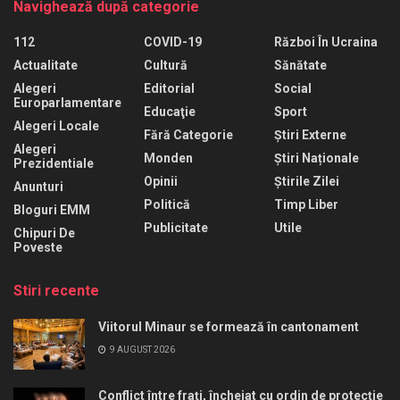
Navighează după categorie
112
COVID-19
Război În Ucraina
Actualitate
Cultură
Sănătate
Alegeri
Editorial
Social
Europarlamentare
Educaţie
Sport
Alegeri Locale
Fără Categorie
Știri Externe
Alegeri
Monden
Știri Naționale
Prezidentiale
Opinii
Știrile Zilei
Anunturi
Politică
Timp Liber
Bloguri EMM
Publicitate
Utile
Chipuri De
Poveste
Stiri recente
Viitorul Minaur se formează în cantonament
9 AUGUST 2026
Conflict între frați, încheiat cu ordin de protecție