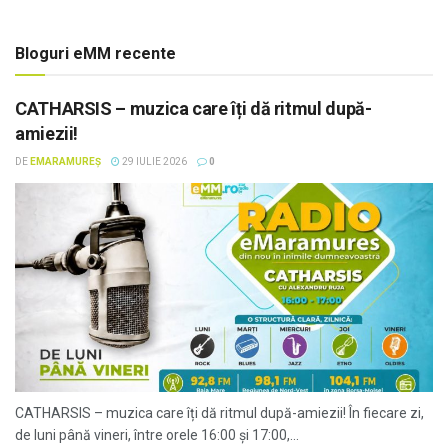
Bloguri eMM recente
CATHARSIS – muzica care îți dă ritmul după-
amiezii!
DE
EMARAMUREȘ
29 IULIE 2026
0
CATHARSIS – muzica care îți dă ritmul după-amiezii! În fiecare zi,
de luni până vineri, între orele 16:00 și 17:00,...