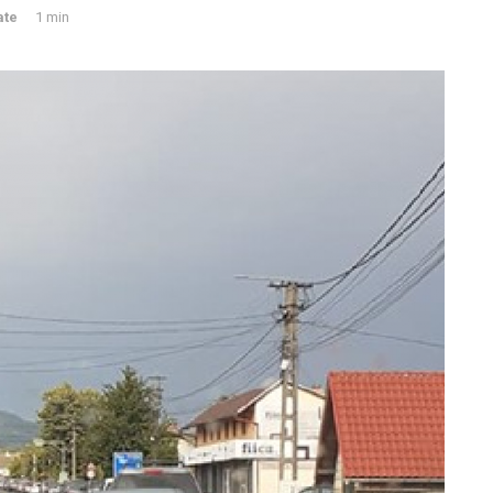
ate
1 min