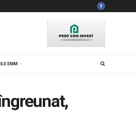
ILE EMM
îngreunat,