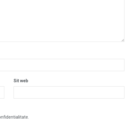
Sit web
nfidentialitate.