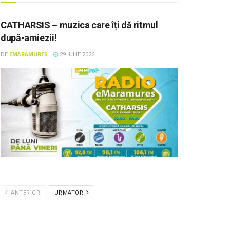
CATHARSIS – muzica care îți dă ritmul
după-amiezii!
DE
EMARAMUREȘ
29 IULIE 2026
ANTERIOR
URMATOR