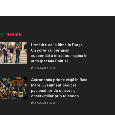
tiri recente
Urmărire ca în filme în Borșa –
Un șofer cu permisul
suspendat a intrat cu mașina în
autospeciala Poliției
6 AUGUST 2026
Astronomia prinde viață în Baia
Mare. Eveniment dedicat
pasionaților de univers și
observațiilor prin telescop
6 AUGUST 2026