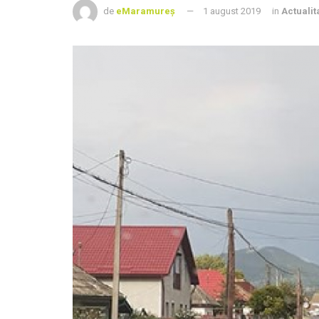
de
eMaramureș
1 august 2019
in
Actualit