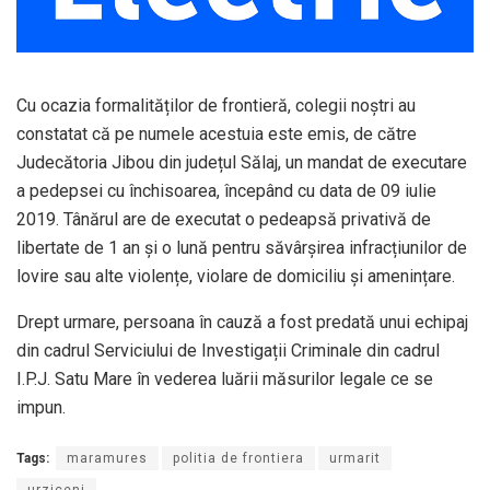
Cu ocazia formalităților de frontieră, colegii noștri au
constatat că pe numele acestuia este emis, de către
Judecătoria Jibou din județul Sălaj, un mandat de executare
a pedepsei cu închisoarea, începând cu data de 09 iulie
2019. Tânărul are de executat o pedeapsă privativă de
libertate de 1 an și o lună pentru săvârșirea infracțiunilor de
lovire sau alte violențe, violare de domiciliu și amenințare.
Drept urmare, persoana în cauză a fost predată unui echipaj
din cadrul Serviciului de Investigații Criminale din cadrul
I.P.J. Satu Mare în vederea luării măsurilor legale ce se
impun.
Tags:
maramures
politia de frontiera
urmarit
urziceni