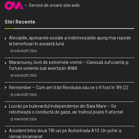
– Servicii de creare site web
Stiri Recente
Alocațiile, ajutoarele sociale și indemnizațiile ajung mai repede
la beneficiari în această lună
6 AUGUST 2026
Maramureș, lovit de extremele vremii – Caniculă sufocantă și
furtuni violente sub avertizări ANM
6 AUGUST 2026
Remember – Cum am trăit Revoluția sau ce o fi fost în ’89 (2)
6 AUGUST 2026
Lucrări pe bulevardul Independenței din Baia Mare – Se
relochează o conductă de gaze, iar traficul poate fi afectat
6 AUGUST 2026
Accident între două TIR-uri pe Autostrada A10. Un șofer a
rămas încarcerat