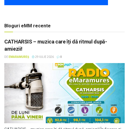
Bloguri eMM recente
CATHARSIS – muzica care îți dă ritmul după-
amiezii!
DE
EMARAMUREȘ
29 IULIE 2026
0