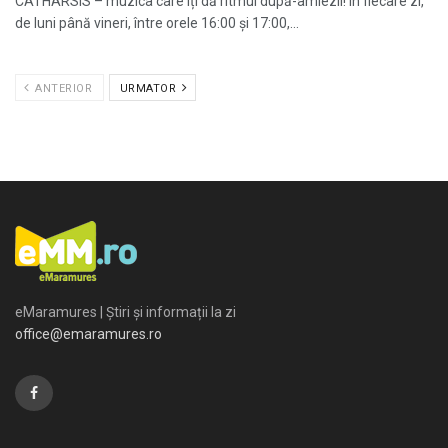
CATHARSIS – muzica care îți dă ritmul după-amiezii! În fiecare zi,
de luni până vineri, între orele 16:00 și 17:00,...
ANTERIOR
URMATOR
eMaramures | Știri și informații la zi
office@emaramures.ro