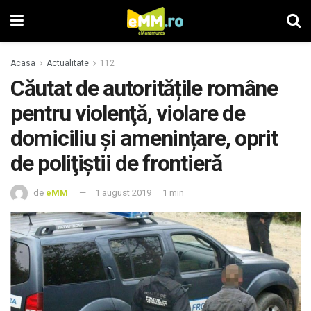
Acasa
Actualitate
112
Căutat de autoritățile române
pentru violenţă, violare de
domiciliu și amenințare, oprit
de poliţiştii de frontieră
de
eMM
1 august 2019
1 min