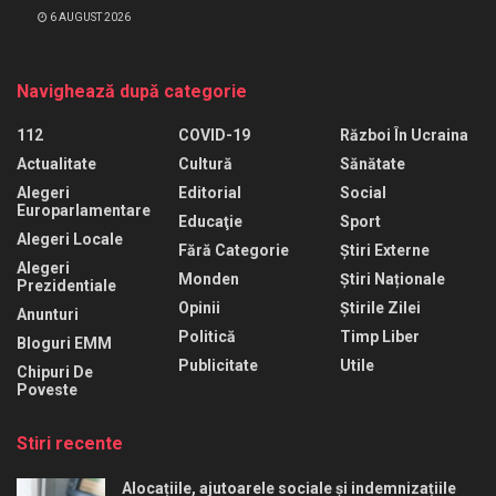
6 AUGUST 2026
Navighează după categorie
112
COVID-19
Război În Ucraina
Actualitate
Cultură
Sănătate
Alegeri
Editorial
Social
Europarlamentare
Educaţie
Sport
Alegeri Locale
Fără Categorie
Știri Externe
Alegeri
Monden
Știri Naționale
Prezidentiale
Opinii
Știrile Zilei
Anunturi
Politică
Timp Liber
Bloguri EMM
Publicitate
Utile
Chipuri De
Poveste
Stiri recente
Alocațiile, ajutoarele sociale și indemnizațiile