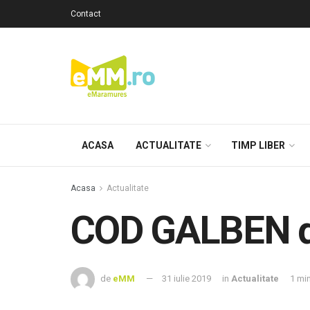
Contact
ACASA
ACTUALITATE
TIMP LIBER
Acasa
Actualitate
COD GALBEN d
de
eMM
31 iulie 2019
in
Actualitate
1 mi