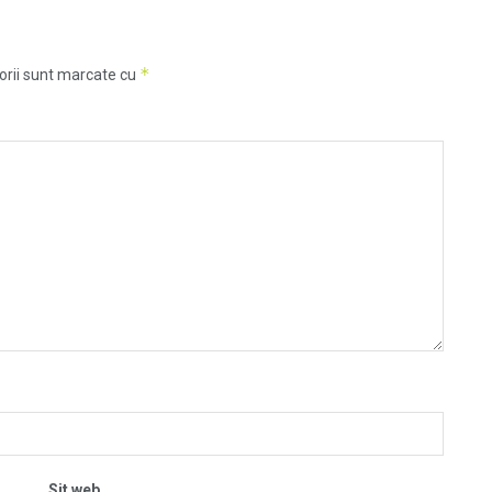
*
orii sunt marcate cu
Sit web