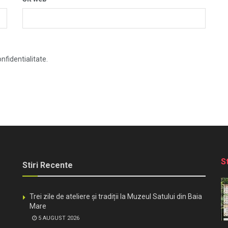
nfidentialitate.
S
Stiri Recente
Trei zile de ateliere și tradiții la Muzeul Satului din Baia
Mare
5 AUGUST 2026