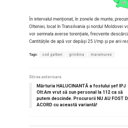
În intervalul menționat, în zonele de munte, precum
Olteniei, local în Transilvania și nordul Moldovei 
vor semnala averse torențiale, frecvente descărcări e
Cantitățile de apă vor depăși 25 l/mp și pe arii r
Tags:
cod galben
grindina
maramures
Stirea anterioara
Mărturia HALUCINANTĂ a fostului șef IPJ
Olt:Am vrut să sun personal la 112 ca să
putem descinde. Procurorii NU AU FOST 
ACORD cu această variantă!