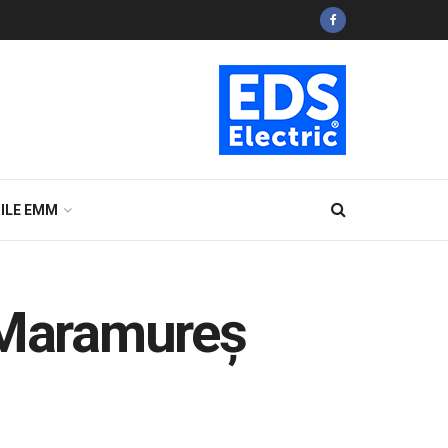
ILE EMM
 Maramureş