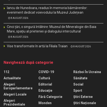
Iancu de Hunedoara, readus în memoria băimărenilor:
eveniment dedicat voievodului la Muzeul Județean
8 AUGUST 2026
Cinci țări, o singură întâlnire: Muzeul de Mineralogie din Baia
Mare, spațiu al prieteniei și dialogului intercultural
8 AUGUST 2026
Vise transformate în artă la Filiala Traian
8 AUGUST 2026
Navighează după categorie
112
COVID-19
Război În Ucraina
Actualitate
Cultură
Sănătate
Alegeri
Editorial
Social
Europarlamentare
Educaţie
Sport
Alegeri Locale
Fără Categorie
Știri Externe
Alegeri
Monden
Știri Naționale
Prezidentiale