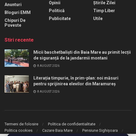
Opinii
Știrile Zilei
Anunturi
Politică
Timp Liber
Bloguri EMM
Publicitate
Utile
Chipuri De
Poveste
Stiri recente
Micii baschetbaliști din Baia Mare au primit lecții
de siguranță de la jandarmii montani
8 AUGUST 2026
Literația timpurie, în prim-plan: noi măsuri
pentru sprijinirea elevilor din Maramureș
8 AUGUST 2026
Termeni de folosire
Politica de confidentialitate
Politica cookies
Cazare Baia Mare
Pensiune Sighișoara