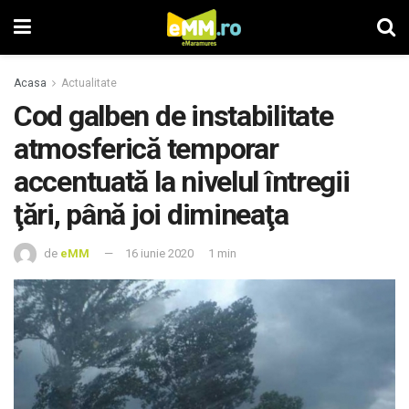
Acasa
Actualitate
Cod galben de instabilitate
atmosferică temporar
accentuată la nivelul întregii
ţări, până joi dimineaţa
de
eMM
16 iunie 2020
1 min