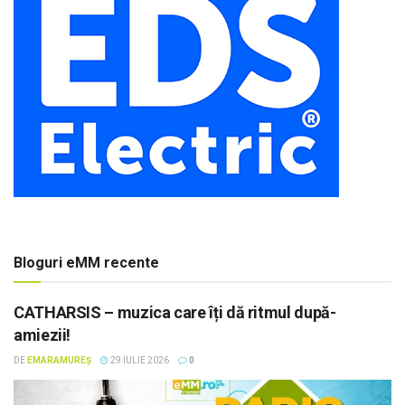
Bloguri eMM recente
CATHARSIS – muzica care îți dă ritmul după-
amiezii!
DE
EMARAMUREȘ
29 IULIE 2026
0