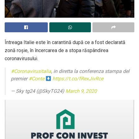
Întreaga Italie este în carantină după ce a fost declarată
zonă roșie, în încercarea de a stopa răspândirea
coronavirusului.
#Coronavirusitalia
, in diretta la conferenza stampa del
premier
#Conte
https://t.co/fRexJivRce
— Sky tg24 (@SkyTG24)
March 9, 2020