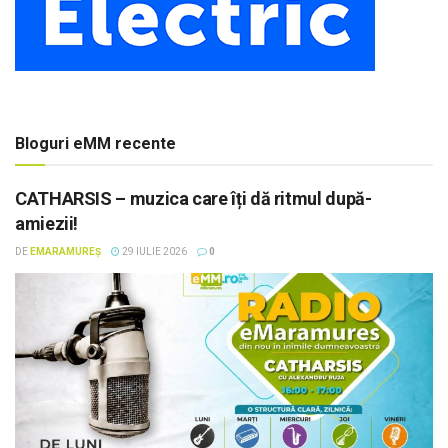
Bloguri eMM recente
CATHARSIS – muzica care îți dă ritmul după-
amiezii!
DE
EMARAMUREȘ
29 IULIE 2026
0