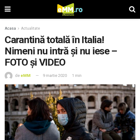
Acasa
Actualitate
Carantină totală în Italia!
Nimeni nu intră și nu iese –
FOTO și VIDEO
de
eMM
9 martie 2020
1 min