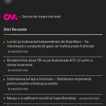
– Servicii de creare site web
Stiri Recente
Lucrări pe bulevardul Independenței din Baia Mare – Se
relochează o conductă de gaze, iar traficul poate fi afectat
6 AUGUST 2026
Accident între două TIR-uri pe Autostrada A10. Un șofer a
rămas încarcerat
6 AUGUST 2026
Schimbarea la Faţă a Domnului – Sărbătoare importantă
pentru creştinii ortodocşi şi catolici
6 AUGUST 2026
Minaur s-a calificat în turul III al Cupei României
6 AUGUST 2026