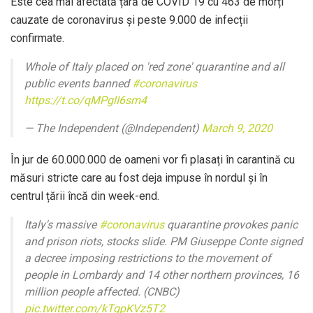
Este cea mai afectată țară de COVID 19 cu 463 de morți
cauzate de coronavirus și peste 9.000 de infecții
confirmate.
Whole of Italy placed on 'red zone' quarantine and all
public events banned
#coronavirus
https://t.co/qMPglI6sm4
— The Independent (@Independent)
March 9, 2020
În jur de 60.000.000 de oameni vor fi plasați în carantină cu
măsuri stricte care au fost deja impuse în nordul și în
centrul țării încă din week-end.
Italy's massive
#coronavirus
quarantine provokes panic
and prison riots, stocks slide. PM Giuseppe Conte signed
a decree imposing restrictions to the movement of
people in Lombardy and 14 other northern provinces, 16
million people affected. (CNBC)
pic.twitter.com/kTqpKVz5T2