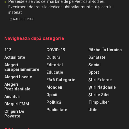
Perseidele se văd cel mai bine de pe Pietrosul Rodnei.
Eveniment de trei zile dedicat iubitorilor muntelui și cerului
înstelat
6 AUGUST 2026
Navighează după categorie
112
COVID-19
Război În Ucraina
Actualitate
Cultură
Sănătate
Alegeri
Editorial
Social
Europarlamentare
Educaţie
Sport
Alegeri Locale
Fără Categorie
Știri Externe
Alegeri
Monden
Știri Naționale
Prezidentiale
Opinii
Știrile Zilei
Anunturi
Politică
Timp Liber
Bloguri EMM
Publicitate
Utile
Chipuri De
Poveste