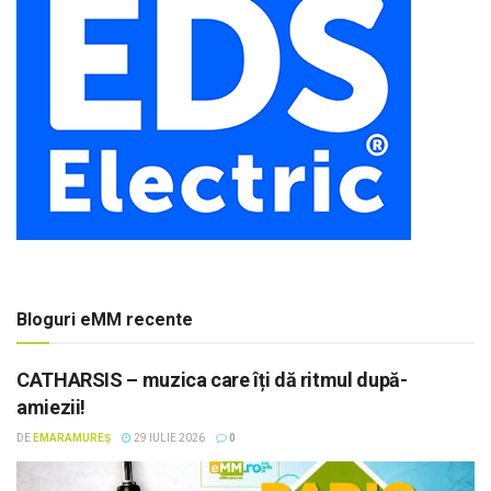
Bloguri eMM recente
CATHARSIS – muzica care îți dă ritmul după-
amiezii!
DE
EMARAMUREȘ
29 IULIE 2026
0