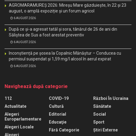
AGROMARAMUREȘ 2026: Mireșu Mare găzduiește, în 22 și 23
august, o amplă expoziție și un forum agricol
6 AUGUST 2026
După ce și-a agresat tatăl și sora, tânărul de 26 de ani din
Săliștea de Sus a fost arestat preventiv
6 AUGUST 2026
Inconștiență pe șosea la Copalnic Mănăștur – Conducea cu
permisul suspendat și 1,59 mg/l alcool în aerul expirat
6 AUGUST 2026
Navighează după categorie
112
COVID-19
Război În Ucraina
Actualitate
Cultură
Sănătate
Alegeri
Editorial
Social
Europarlamentare
Educaţie
Sport
Alegeri Locale
Fără Categorie
Știri Externe
Alegeri