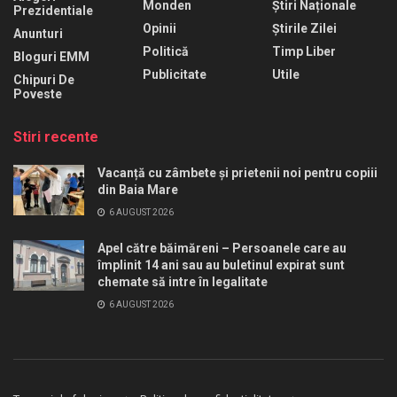
Monden
Știri Naționale
Prezidentiale
Opinii
Știrile Zilei
Anunturi
Politică
Timp Liber
Bloguri EMM
Publicitate
Utile
Chipuri De
Poveste
Stiri recente
Vacanță cu zâmbete și prietenii noi pentru copiii
din Baia Mare
6 AUGUST 2026
Apel către băimăreni – Persoanele care au
împlinit 14 ani sau au buletinul expirat sunt
chemate să intre în legalitate
6 AUGUST 2026