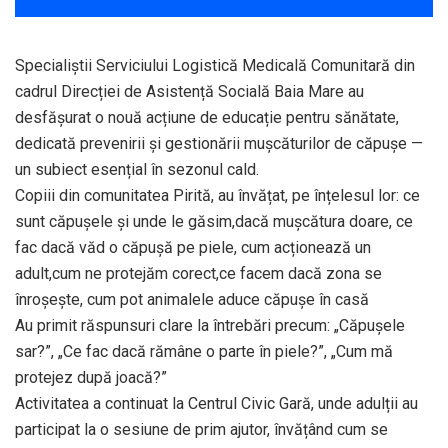
Specialiștii Serviciului Logistică Medicală Comunitară din
cadrul Direcției de Asistență Socială Baia Mare au
desfășurat o nouă acțiune de educație pentru sănătate,
dedicată prevenirii și gestionării mușcăturilor de căpușe —
un subiect esențial în sezonul cald.
Copiii din comunitatea Pirită, au învățat, pe înțelesul lor: ce
sunt căpușele și unde le găsim,dacă mușcătura doare, ce
fac dacă văd o căpușă pe piele, cum acționează un
adult,cum ne protejăm corect,ce facem dacă zona se
înroșește, cum pot animalele aduce căpușe în casă
Au primit răspunsuri clare la întrebări precum: „Căpușele
sar?”, „Ce fac dacă rămâne o parte în piele?”, „Cum mă
protejez după joacă?”
Activitatea a continuat la Centrul Civic Gară, unde adulții au
participat la o sesiune de prim ajutor, învățând cum se