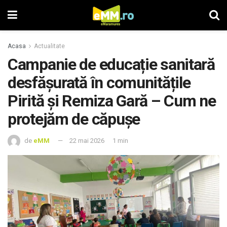
Acasa
Actualitate
Campanie de educație sanitară
desfășurată în comunitățile
Pirită și Remiza Gară – Cum ne
protejăm de căpușe
de
eMM
22 mai 2026
1 min