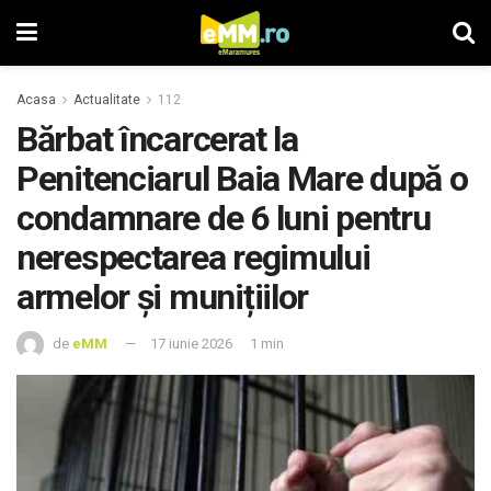
Acasa
Actualitate
112
Bărbat încarcerat la
Penitenciarul Baia Mare după o
condamnare de 6 luni pentru
nerespectarea regimului
armelor și munițiilor
de
eMM
17 iunie 2026
1 min