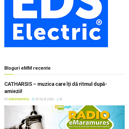
Bloguri eMM recente
CATHARSIS – muzica care îți dă ritmul după-
amiezii!
DE
EMARAMUREȘ
29 IULIE 2026
0