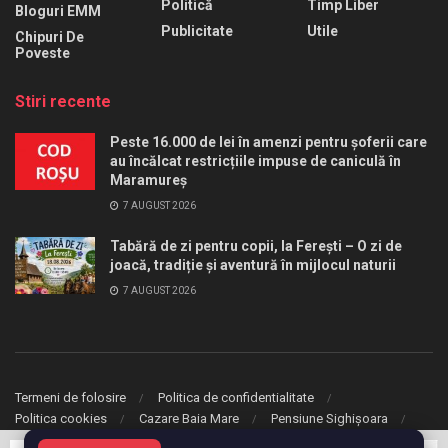
Politică
Timp Liber
Bloguri EMM
Publicitate
Utile
Chipuri De
Poveste
Stiri recente
Peste 16.000 de lei în amenzi pentru șoferii care
au încălcat restricțiile impuse de caniculă în
Maramureș
7 AUGUST 2026
Tabără de zi pentru copii, la Ferești – O zi de
joacă, tradiție și aventură în mijlocul naturii
7 AUGUST 2026
Termeni de folosire
Politica de confidentialitate
Politica cookies
Cazare Baia Mare
Pensiune Sighișoara