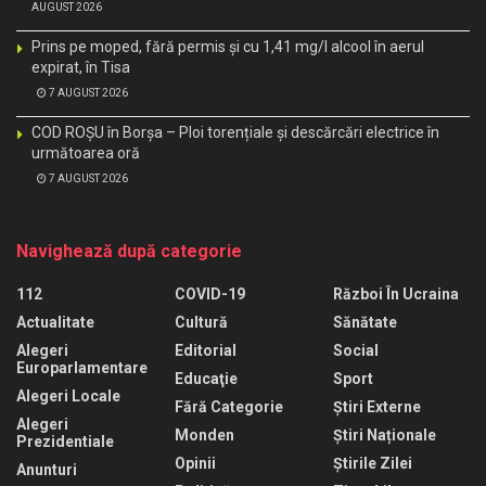
AUGUST 2026
Prins pe moped, fără permis și cu 1,41 mg/l alcool în aerul
expirat, în Tisa
7 AUGUST 2026
COD ROȘU în Borșa – Ploi torențiale și descărcări electrice în
următoarea oră
7 AUGUST 2026
Navighează după categorie
112
COVID-19
Război În Ucraina
Actualitate
Cultură
Sănătate
Alegeri
Editorial
Social
Europarlamentare
Educaţie
Sport
Alegeri Locale
Fără Categorie
Știri Externe
Alegeri
Monden
Știri Naționale
Prezidentiale
Opinii
Știrile Zilei
Anunturi