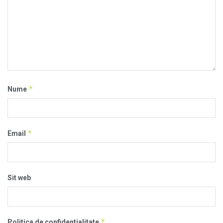
*
Nume
*
Email
Sit web
*
Politica de confidentialitate