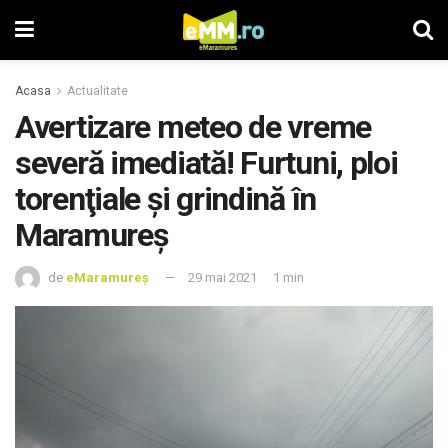
Acasa
Actualitate
Avertizare meteo de vreme
severă imediată! Furtuni, ploi
torenţiale şi grindină în
Maramureș
de
eMaramureș
29 mai 2021
1 min