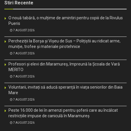
Stiri Recente
O nouă tabără, o mulțime de amintiri pentru copiii de la Rivulus
Pueris
7 AUGUST 2026
Percheziții la Borșa și Vișeu de Sus – Polițiștii au ridicat arme,
muniție, trofee și materiale pirotehnice
7 AUGUST 2026
Profesori și elevi din Maramureș, împreună la Școala de Vară
MERITO
7 AUGUST 2026
Voluntarii, invitați să aducă speranță în viața seniorilor din Baia
Mare
7 AUGUST 2026
Peste 16.000 de lei în amenzi pentru șoferii care au încălcat
restricțiile impuse de caniculă în Maramureș
7 AUGUST 2026