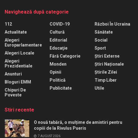
Navighează după categorie
112
COVID-19
Război În Ucraina
Actualitate
Cultură
Sănătate
Alegeri
Editorial
Social
Europarlamentare
Educaţie
Sport
Alegeri Locale
Fără Categorie
Știri Externe
Alegeri
Monden
Știri Naționale
Prezidentiale
Opinii
Știrile Zilei
Anunturi
Politică
Timp Liber
Bloguri EMM
Publicitate
Utile
Chipuri De
Poveste
Stiri recente
O nouă tabără, o mulțime de amintiri pentru
copiii de la Rivulus Pueris
7 AUGUST 2026