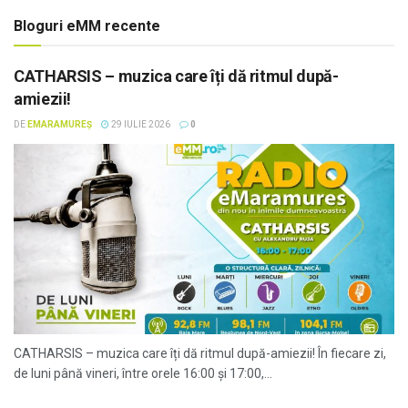
Bloguri eMM recente
CATHARSIS – muzica care îți dă ritmul după-
amiezii!
DE
EMARAMUREȘ
29 IULIE 2026
0
CATHARSIS – muzica care îți dă ritmul după-amiezii! În fiecare zi,
de luni până vineri, între orele 16:00 și 17:00,...