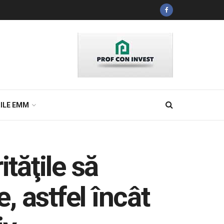
ILE EMM
tăţile să
, astfel încât