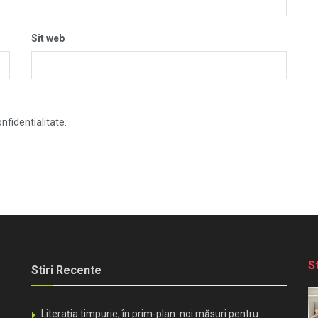
Sit web
nfidentialitate.
S
Stiri Recente
Literația timpurie, în prim-plan: noi măsuri pentru