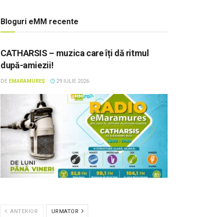
Bloguri eMM recente
CATHARSIS – muzica care îți dă ritmul
după-amiezii!
DE
EMARAMUREȘ
29 IULIE 2026
ANTERIOR
URMATOR