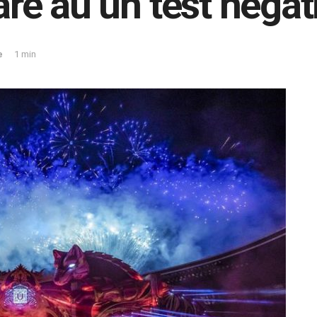
care au un test negat
e
1 min