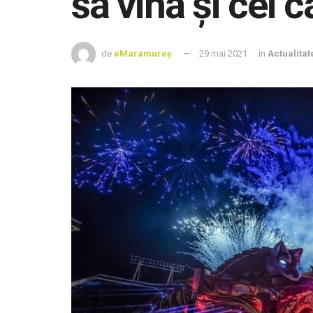
să vină şi cei 
de
eMaramureș
29 mai 2021
in
Actualitat