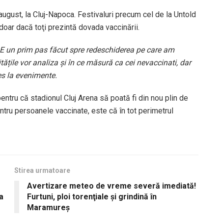
august, la Cluj-Napoca. Festivaluri precum cel de la Untold
 doar dacă toţi prezintă dovada vaccinării.
E un prim pas făcut spre redeschiderea pe care am
tățile vor analiza și în ce măsură ca cei nevaccinati, dar
es la evenimente.
ntru că stadionul Cluj Arena să poată fi din nou plin de
ntru persoanele vaccinate, este că în tot perimetrul
Stirea urmatoare
Avertizare meteo de vreme severă imediată!
a
Furtuni, ploi torenţiale şi grindină în
Maramureș