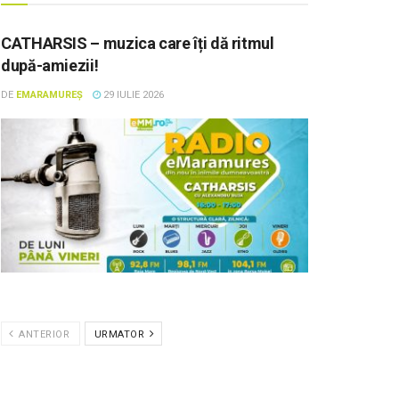
CATHARSIS – muzica care îți dă ritmul
după-amiezii!
DE
EMARAMUREȘ
29 IULIE 2026
ANTERIOR
URMATOR