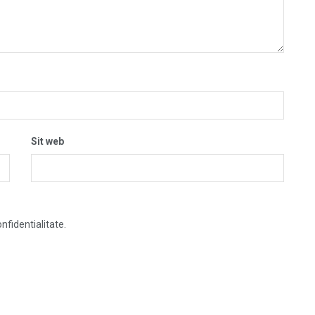
Sit web
nfidentialitate.