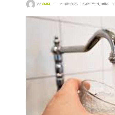
de
eMM
2 iunie 2026
in
Anunturi
,
Utile
1