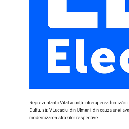
Reprezentanții Vital anunță întreruperea furnizării a
Dulfu, str. V.Lucaciu, din Ulmeni, din cauza unei av
modernizarea străzilor respective.