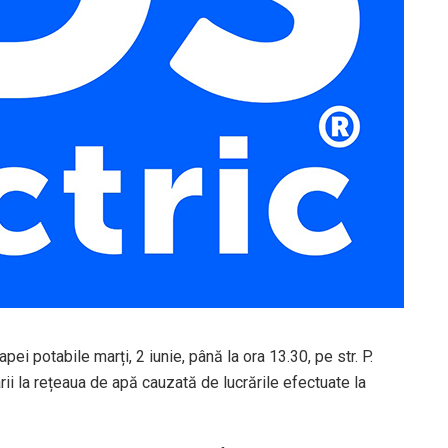
pei potabile marți, 2 iunie, până la ora 13.30, pe str. P.
arii la rețeaua de apă cauzată de lucrările efectuate la