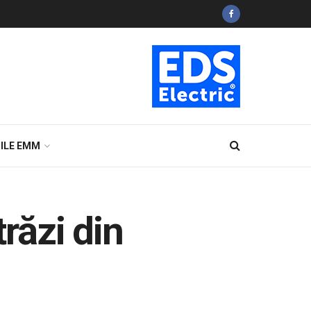
ILE EMM
răzi din