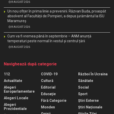
8 AUGUST 2026
Un nou ofițer în prima linie a prevenirii. Răzvan Buda, proaspăt
absolvent al Facultății de Pompieri, a depus jurământul la ISU
Maramureș
8 AUGUST 2026
Cum va fi vremea până în septembrie – ANM anunță
temperaturi peste normal în vestul și centrul țării
8 AUGUST 2026
Navighează după categorie
112
COVID-19
Război În Ucraina
Actualitate
Cultură
Sănătate
Alegeri
Editorial
Social
Europarlamentare
Educaţie
Sport
Alegeri Locale
Fără Categorie
Știri Externe
Alegeri
Monden
Știri Naționale
Prezidentiale
Opinii
Știrile Zilei