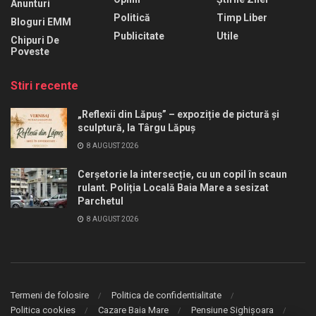
Anunturi
Politică
Timp Liber
Bloguri EMM
Publicitate
Utile
Chipuri De
Poveste
Stiri recente
„Reflexii din Lăpuș” – expoziție de pictură și
sculptură, la Târgu Lăpuș
8 AUGUST 2026
Cerșetorie la intersecție, cu un copil în scaun
rulant. Poliția Locală Baia Mare a sesizat
Parchetul
8 AUGUST 2026
Termeni de folosire
Politica de confidentialitate
Politica cookies
Cazare Baia Mare
Pensiune Sighișoara