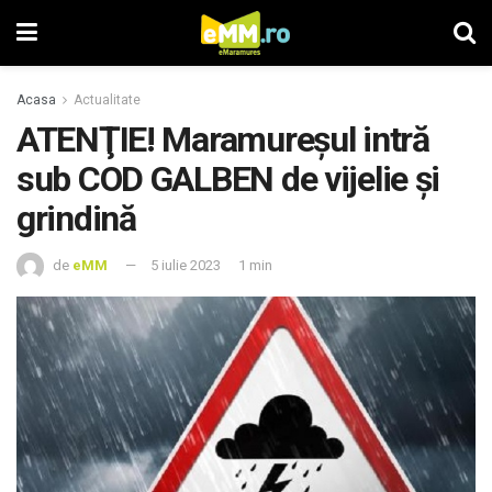
Acasa
Actualitate
ATENŢIE! Maramureşul intră
sub COD GALBEN de vijelie şi
grindină
de
eMM
5 iulie 2023
1 min