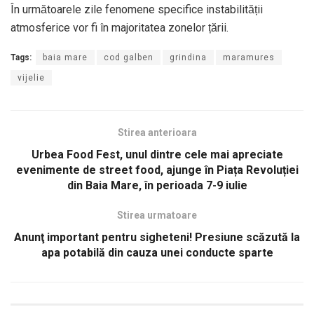
În următoarele zile fenomene specifice instabilității
atmosferice vor fi în majoritatea zonelor țării.
Tags:
baia mare
cod galben
grindina
maramures
vijelie
Stirea anterioara
Urbea Food Fest, unul dintre cele mai apreciate
evenimente de street food, ajunge în Piața Revoluției
din Baia Mare, în perioada 7-9 iulie
Stirea urmatoare
Anunţ important pentru sigheteni! Presiune scăzută la
apa potabilă din cauza unei conducte sparte