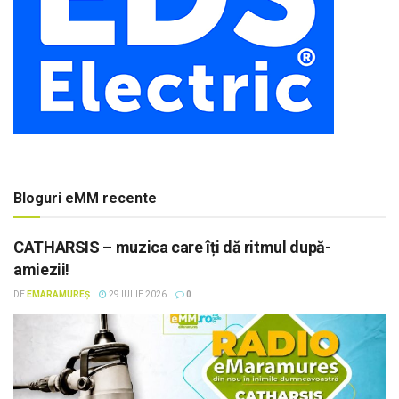
Bloguri eMM recente
CATHARSIS – muzica care îți dă ritmul după-
amiezii!
DE
EMARAMUREȘ
29 IULIE 2026
0