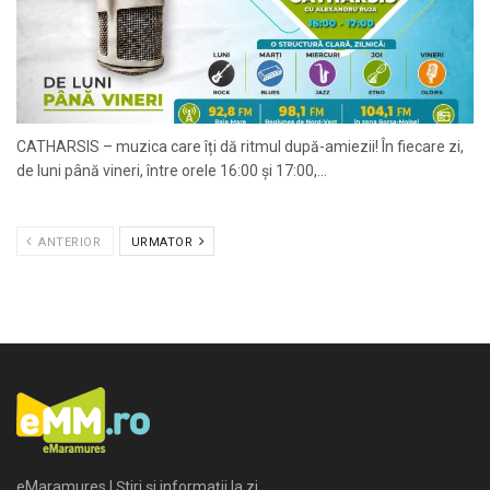
CATHARSIS – muzica care îți dă ritmul după-amiezii! În fiecare zi,
de luni până vineri, între orele 16:00 și 17:00,...
ANTERIOR
URMATOR
eMaramures | Știri și informații la zi