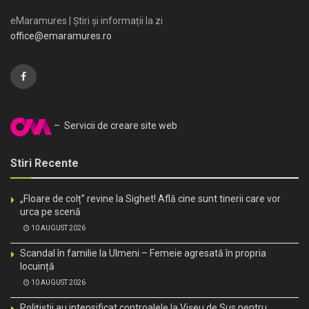
eMaramures | Știri și informații la zi
office@emaramures.ro
– Servicii de creare site web
Stiri Recente
„Floare de colț” revine la Sighet! Află cine sunt tinerii care vor
urca pe scenă
10 AUGUST 2026
Scandal în familie la Ulmeni – Femeie agresată în propria
locuință
10 AUGUST 2026
Polițiștii au intensificat controalele la Vișeu de Sus pentru