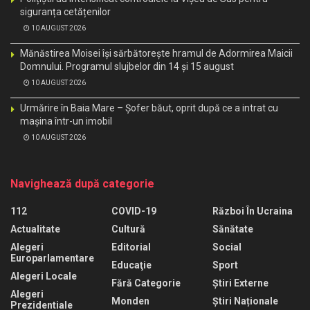
siguranța cetățenilor
10 AUGUST 2026
Mănăstirea Moisei își sărbătorește hramul de Adormirea Maicii
Domnului. Programul slujbelor din 14 și 15 august
10 AUGUST 2026
Urmărire în Baia Mare – Șofer băut, oprit după ce a intrat cu
mașina într-un imobil
10 AUGUST 2026
Navighează după categorie
112
COVID-19
Război În Ucraina
Actualitate
Cultură
Sănătate
Alegeri
Editorial
Social
Europarlamentare
Educaţie
Sport
Alegeri Locale
Fără Categorie
Știri Externe
Alegeri
Monden
Știri Naționale
Prezidentiale