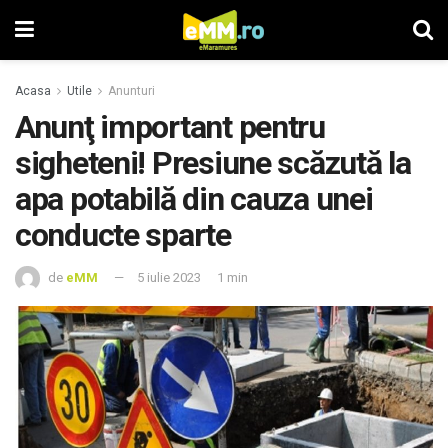
Acasa
Utile
Anunturi
Anunţ important pentru
sigheteni! Presiune scăzută la
apa potabilă din cauza unei
conducte sparte
de
eMM
5 iulie 2023
1 min