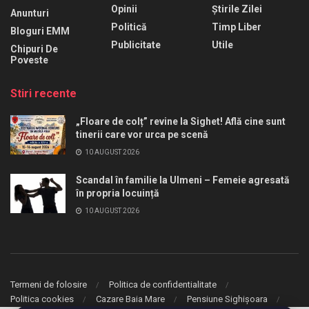
Opinii
Știrile Zilei
Anunturi
Politică
Timp Liber
Bloguri EMM
Publicitate
Utile
Chipuri De
Poveste
Stiri recente
„Floare de colț” revine la Sighet! Află cine sunt
tinerii care vor urca pe scenă
10 AUGUST 2026
Scandal în familie la Ulmeni – Femeie agresată
în propria locuință
10 AUGUST 2026
Termeni de folosire
Politica de confidentialitate
Politica cookies
Cazare Baia Mare
Pensiune Sighișoara