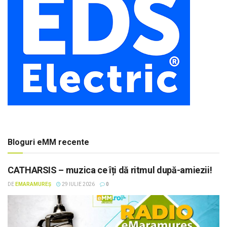
Bloguri eMM recente
CATHARSIS – muzica ce îți dă ritmul după-amiezii!
DE
EMARAMUREȘ
29 IULIE 2026
0