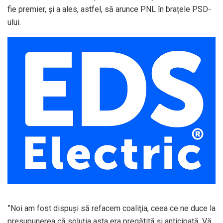
fie premier, şi a ales, astfel, să arunce PNL în braţele PSD-
ului.
”Noi am fost dispuşi să refacem coaliţia, ceea ce ne duce la
presupunerea că soluţia asta era pregătită şi anticipată. Vă