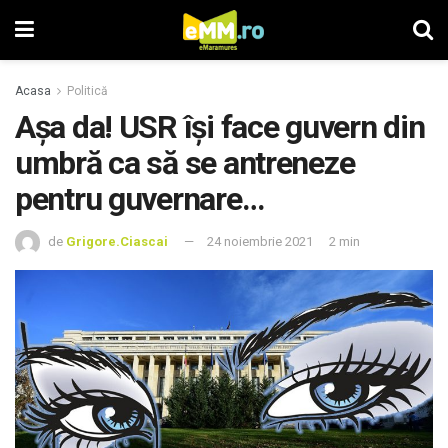
Acasa
Politică
Așa da! USR își face guvern din
umbră ca să se antreneze
pentru guvernare…
de
Grigore.Ciascai
24 noiembrie 2021
2 min