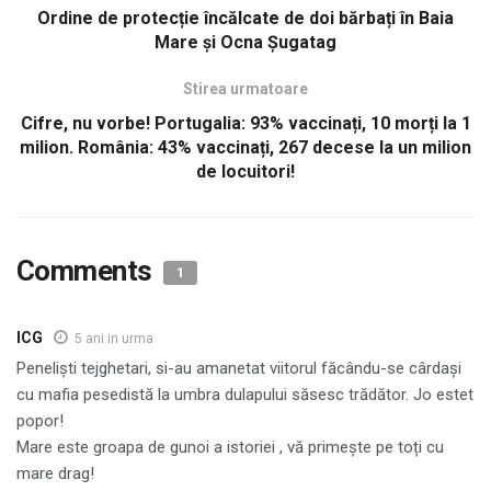
Ordine de protecție încălcate de doi bărbați în Baia
Mare și Ocna Șugatag
Stirea urmatoare
Cifre, nu vorbe! Portugalia: 93% vaccinați, 10 morți la 1
milion. România: 43% vaccinați, 267 decese la un milion
de locuitori!
Comments
1
ICG
5 ani in urma
Peneliști tejghetari, si-au amanetat viitorul făcându-se cârdași
cu mafia pesedistă la umbra dulapului săsesc trădător. Jo estet
popor!
Mare este groapa de gunoi a istoriei , vă primește pe toți cu
mare drag!