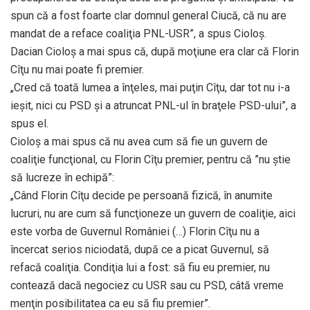
spun că a fost foarte clar domnul general Ciucă, că nu are
mandat de a reface coaliţia PNL-USR”, a spus Cioloş.
Dacian Cioloş a mai spus că, după moţiune era clar că Florin
Cîţu nu mai poate fi premier.
„Cred că toată lumea a înţeles, mai puţin Cîţu, dar tot nu i-a
ieşit, nici cu PSD şi a atruncat PNL-ul în braţele PSD-ului”, a
spus el.
Cioloş a mai spus că nu avea cum să fie un guvern de
coaliţie funcţional, cu Florin Cîţu premier, pentru că ”nu ştie
să lucreze în echipă”:
„Când Florin Cîţu decide pe persoană fizică, în anumite
lucruri, nu are cum să funcţioneze un guvern de coaliţie, aici
este vorba de Guvernul României (…) Florin Cîţu nu a
încercat serios niciodată, după ce a picat Guvernul, să
refacă coaliţia. Condiţia lui a fost: să fiu eu premier, nu
contează dacă negociez cu USR sau cu PSD, câtă vreme
menţin posibilitatea ca eu să fiu premier”.