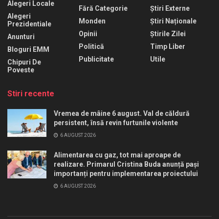
Alegeri Locale
Fără Categorie
Știri Externe
Alegeri
Monden
Știri Naționale
Prezidentiale
Opinii
Știrile Zilei
Anunturi
Politică
Timp Liber
Bloguri EMM
Publicitate
Utile
Chipuri De
Poveste
Stiri recente
Vremea de mâine 6 august. Val de căldură
persistent, însă revin furtunile violente
6 AUGUST 2026
Alimentarea cu gaz, tot mai aproape de
realizare. Primarul Cristina Buda anunță pași
importanți pentru implementarea proiectului
6 AUGUST 2026