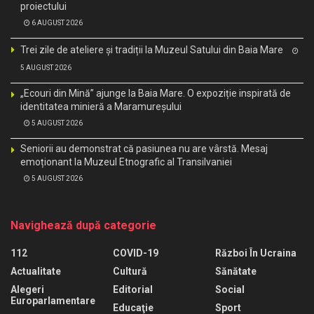
proiectului
6 AUGUST 2026
Trei zile de ateliere și tradiții la Muzeul Satului din Baia Mare
5 AUGUST 2026
„Ecouri din Mină” ajunge la Baia Mare. O expoziție inspirată de
identitatea minieră a Maramureșului
5 AUGUST 2026
Seniorii au demonstrat că pasiunea nu are vârstă. Mesaj
emoționant la Muzeul Etnografic al Transilvaniei
5 AUGUST 2026
Navighează după categorie
112
COVID-19
Război În Ucraina
Actualitate
Cultură
Sănătate
Alegeri
Editorial
Social
Europarlamentare
Educaţie
Sport