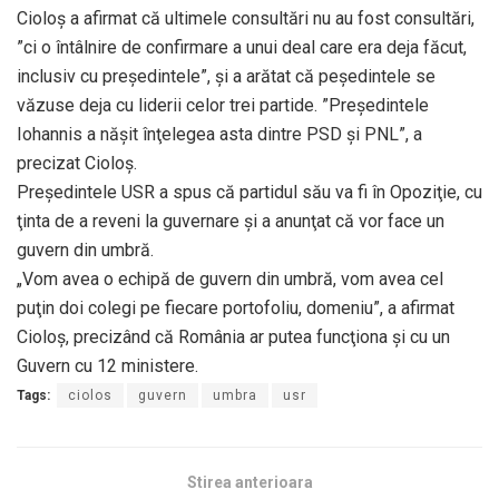
Cioloş a afirmat că ultimele consultări nu au fost consultări,
”ci o întâlnire de confirmare a unui deal care era deja făcut,
inclusiv cu preşedintele”, şi a arătat că peşedintele se
văzuse deja cu liderii celor trei partide. ”Preşedintele
Iohannis a năşit înţelegea asta dintre PSD şi PNL”, a
precizat Cioloş.
Preşedintele USR a spus că partidul său va fi în Opoziţie, cu
ţinta de a reveni la guvernare şi a anunţat că vor face un
guvern din umbră.
„Vom avea o echipă de guvern din umbră, vom avea cel
puţin doi colegi pe fiecare portofoliu, domeniu”, a afirmat
Cioloş, precizând că România ar putea funcţiona şi cu un
Guvern cu 12 ministere.
Tags:
ciolos
guvern
umbra
usr
Stirea anterioara