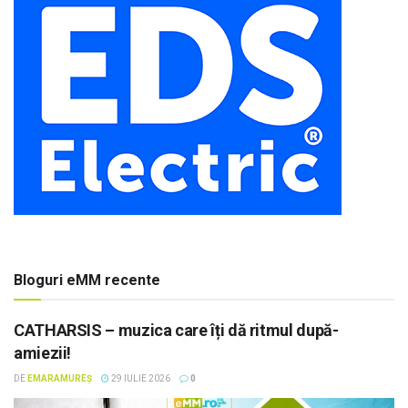
Bloguri eMM recente
CATHARSIS – muzica care îți dă ritmul după-
amiezii!
DE
EMARAMUREȘ
29 IULIE 2026
0