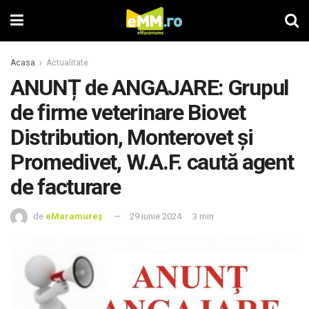
Acasa
Actualitate
ANUNȚ de ANGAJARE: Grupul
de firme veterinare Biovet
Distribution, Monterovet și
Promedivet, W.A.F. caută agent
de facturare
de
eMaramureș
29 iunie 2024
3 min