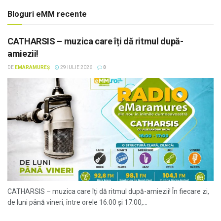
Bloguri eMM recente
CATHARSIS – muzica care îți dă ritmul după-
amiezii!
DE
EMARAMUREȘ
29 IULIE 2026
0
CATHARSIS – muzica care îți dă ritmul după-amiezii! În fiecare zi,
de luni până vineri, între orele 16:00 și 17:00,...