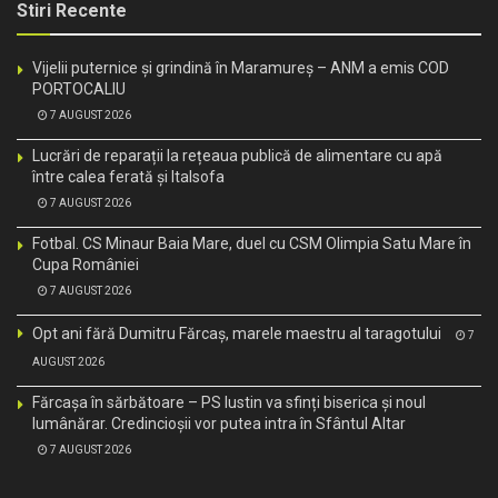
Stiri Recente
Vijelii puternice și grindină în Maramureș – ANM a emis COD
PORTOCALIU
7 AUGUST 2026
Lucrări de reparații la rețeaua publică de alimentare cu apă
între calea ferată și Italsofa
7 AUGUST 2026
Fotbal. CS Minaur Baia Mare, duel cu CSM Olimpia Satu Mare în
Cupa României
7 AUGUST 2026
Opt ani fără Dumitru Fărcaș, marele maestru al taragotului
7
AUGUST 2026
Fărcașa în sărbătoare – PS Iustin va sfinți biserica și noul
lumânărar. Credincioșii vor putea intra în Sfântul Altar
7 AUGUST 2026