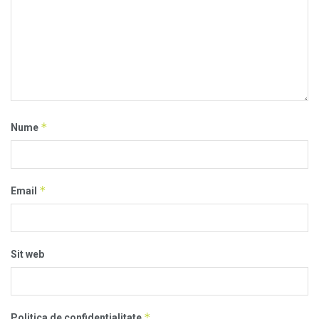
*
Nume
*
Email
Sit web
*
Politica de confidentialitate