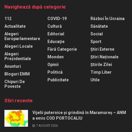
Navighează după categorie
112
COVID-19
Război În Ucraina
Actualitate
Cultură
Sănătate
Alegeri
Editorial
Social
Europarlamentare
Educaţie
Sport
Alegeri Locale
Fără Categorie
Știri Externe
Alegeri
Monden
Știri Naționale
Prezidentiale
Opinii
Știrile Zilei
Anunturi
Politică
Timp Liber
Bloguri EMM
Publicitate
Utile
Chipuri De
Poveste
Stiri recente
Vijelii puternice și grindină în Maramureș – ANM
a emis COD PORTOCALIU
7 AUGUST 2026