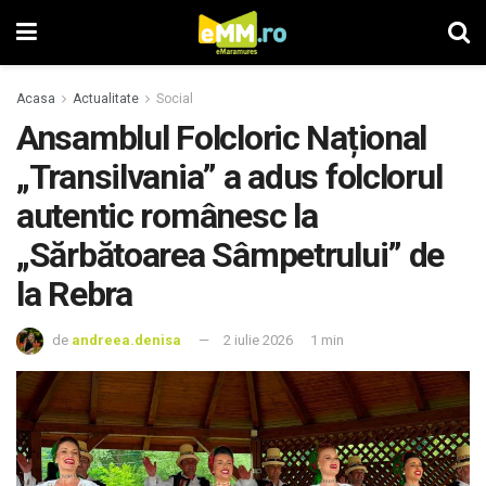
Acasa
Actualitate
Social
Ansamblul Folcloric Național
„Transilvania” a adus folclorul
autentic românesc la
„Sărbătoarea Sâmpetrului” de
la Rebra
de
andreea.denisa
2 iulie 2026
1 min