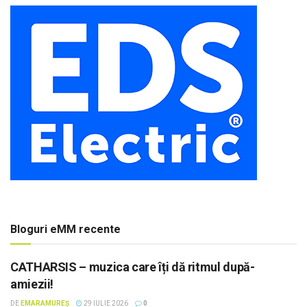
Bloguri eMM recente
CATHARSIS – muzica care îți dă ritmul după-
amiezii!
DE
EMARAMUREȘ
29 IULIE 2026
0