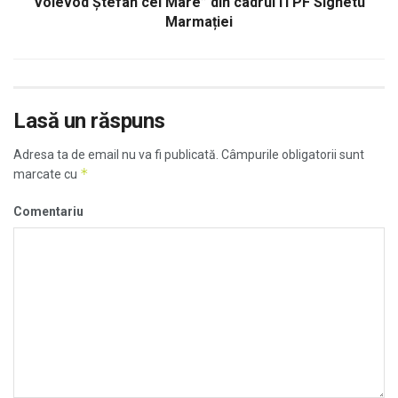
Voievod Ștefan cel Mare” din cadrul ITPF Sighetu
Marmației
Lasă un răspuns
Adresa ta de email nu va fi publicată.
Câmpurile obligatorii sunt
*
marcate cu
Comentariu