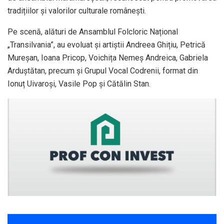
tradițiilor și valorilor culturale românești.
Pe scenă, alături de Ansamblul Folcloric Național
„Transilvania”, au evoluat și artiștii Andreea Ghițiu, Petrică
Mureșan, Ioana Pricop, Voichița Nemeș Andreica, Gabriela
Arduștătan, precum și Grupul Vocal Codrenii, format din
Ionuț Uivaroși, Vasile Pop și Cătălin Stan.