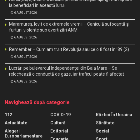
la beneficiari în această lună
6 AUGUST 2026
Maramureș, lovit de extremele vremii – Caniculă sufocantă și
furtuni violente sub avertizări ANM
6 AUGUST 2026
Remember – Cum am trăit Revoluția sau ce o fi fost în ’89 (2)
6 AUGUST 2026
Lucrări pe bulevardul Independenței din Baia Mare – Se
relochează o conductă de gaze, iar traficul poate fi afectat
6 AUGUST 2026
Navighează după categorie
112
COVID-19
Război În Ucraina
Actualitate
Cultură
Sănătate
Alegeri
Editorial
Social
Europarlamentare
Educaţie
Sport