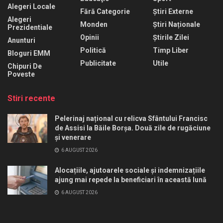
Alegeri Locale
Fără Categorie
Știri Externe
Alegeri
Monden
Știri Naționale
Prezidentiale
Opinii
Știrile Zilei
Anunturi
Politică
Timp Liber
Bloguri EMM
Publicitate
Utile
Chipuri De
Poveste
Stiri recente
Pelerinaj național cu relicva Sfântului Francisc
de Assisi la Băile Borșa. Două zile de rugăciune
și venerare
6 AUGUST 2026
Alocațiile, ajutoarele sociale și indemnizațiile
ajung mai repede la beneficiari în această lună
6 AUGUST 2026