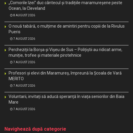
„Comorile Izei” duc cântecul și tradițiile maramureșene peste
Ocean, la Cleveland
8 AUGUST 2026
O nouă tabără, o mulțime de amintiri pentru copiii de la Rivulus
Pueris
7 AUGUST 2026
Percheziții la Borșa și Vișeu de Sus – Polițiștii au ridicat arme,
muniție, trofee și materiale pirotehnice
7 AUGUST 2026
Profesori și elevi din Maramureș, împreună la Școala de Vară
MERITO
7 AUGUST 2026
Voluntarii, invitați să aducă speranță în viața seniorilor din Baia
Mare
7 AUGUST 2026
Navighează după categorie