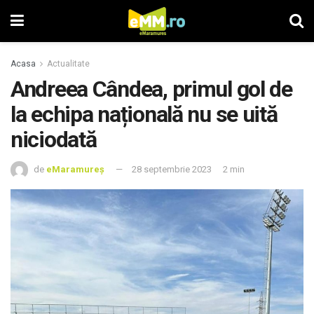
Acasa
Actualitate
Andreea Cândea, primul gol de
la echipa națională nu se uită
niciodată
de
eMaramureș
28 septembrie 2023
2 min