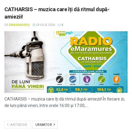
CATHARSIS – muzica care îți dă ritmul după-
amiezii!
DE
EMARAMUREȘ
29 IULIE 2026
0
CATHARSIS – muzica care îți dă ritmul după-amiezii! În fiecare zi,
de luni până vineri, între orele 16:00 și 17:00,...
ANTERIOR
URMATOR