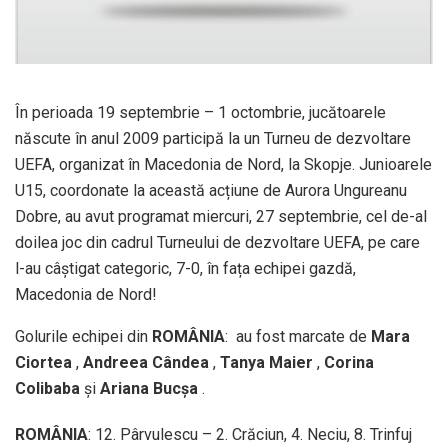
În perioada 19 septembrie – 1 octombrie, jucătoarele
născute în anul 2009 participă la un Turneu de dezvoltare
UEFA, organizat în Macedonia de Nord, la Skopje. Junioarele
U15, coordonate la această acțiune de Aurora Ungureanu
Dobre, au avut programat miercuri, 27 septembrie, cel de-al
doilea joc din cadrul Turneului de dezvoltare UEFA, pe care
l-au câștigat categoric, 7-0, în fața echipei gazdă,
Macedonia de Nord!
Golurile echipei din
ROMÂNIA
: au fost marcate de
Mara
Ciortea
,
Andreea Cândea
,
Tanya Maier
,
Corina
Colibaba
și
Ariana Bucșa
.
ROMÂNIA
: 12. Pârvulescu – 2. Crăciun, 4. Neciu, 8. Trinfuj