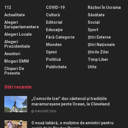
112
COVID-19
Război În Ucraina
Actualitate
Cultură
Sănătate
Alegeri
Editorial
Social
Europarlamentare
Educaţie
Sport
Alegeri Locale
Fără Categorie
Știri Externe
Alegeri
Monden
Știri Naționale
Prezidentiale
Opinii
Știrile Zilei
Anunturi
Politică
Timp Liber
Bloguri EMM
Publicitate
Utile
Chipuri De
Poveste
Stiri recente
„Comorile Izei” duc cântecul și tradițiile
maramureșene peste Ocean, la Cleveland
8 AUGUST 2026
O nouă tabără, o mulțime de amintiri pentru