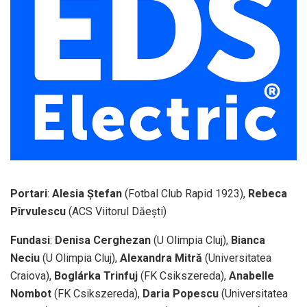
Portari
:
Alesia Ștefan
(Fotbal Club Rapid 1923),
Rebeca
Pîrvulescu
(ACS Viitorul Dăești)
Fundasi
:
Denisa Cerghezan
(U Olimpia Cluj),
Bianca
Neciu
(U Olimpia Cluj),
Alexandra Mitră
(Universitatea
Craiova),
Boglárka Trinfuj
(FK Csikszereda),
Anabelle
Nombot
(FK Csikszereda),
Daria Popescu
(Universitatea