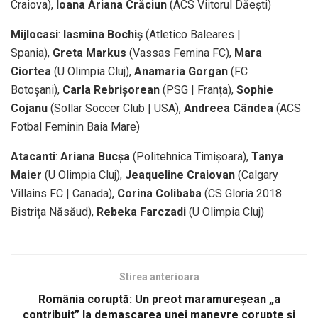
Craiova),
Ioana Ariana Crăciun
(ACS Viitorul Dăești)
Mijlocasi
:
Iasmina Bochiș
(Atletico Baleares |
Spania),
Greta Markus
(Vassas Femina FC),
Mara
Ciortea
(U Olimpia Cluj),
Anamaria Gorgan
(FC
Botoșani),
Carla Rebrișorean
(PSG | Franța),
Sophie
Cojanu
(Sollar Soccer Club | USA),
Andreea Cândea
(ACS
Fotbal Feminin Baia Mare)
Atacanti
:
Ariana Bucșa
(Politehnica Timișoara),
Tanya
Maier
(U Olimpia Cluj),
Jeaqueline Craiovan
(Calgary
Villains FC | Canada),
Corina Colibaba
(CS Gloria 2018
Bistrița Năsăud),
Rebeka Farczadi
(U Olimpia Cluj)
Stirea anterioara
România coruptă: Un preot maramureșean „a
contribuit” la demascarea unei manevre corupte și