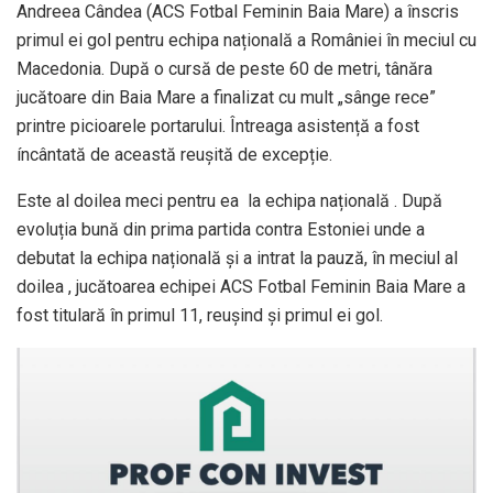
Andreea Cândea (ACS Fotbal Feminin Baia Mare) a înscris
primul ei gol pentru echipa națională a României în meciul cu
Macedonia. După o cursă de peste 60 de metri, tânăra
jucătoare din Baia Mare a finalizat cu mult „sânge rece”
printre picioarele portarului. Întreaga asistență a fost
íncântată de această reuşită de excepție.
Este al doilea meci pentru ea la echipa națională . După
evoluția bună din prima partida contra Estoniei unde a
debutat la echipa națională și a intrat la pauză, în meciul al
doilea , jucătoarea echipei ACS Fotbal Feminin Baia Mare a
fost titulară în primul 11, reușind și primul ei gol.