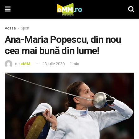
Acasa
Sport
Ana-Maria Popescu, din nou
cea mai bună din lume!
de
eMM
13 iulie 2020
1 min