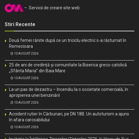
– Servicii de creare site web
Stiri Recente
Două femei rănite după ce un triciclu electric s-a răsturnat în
Remecioara
10 AUGUST 2026
25 de ani de credință și comunitate la Biserica greco-catolică
„Sfânta Maria” din Baia Mare
10 AUGUST 2026
La un pas de dezastru – Incendiu la o societate comercială, în
apropierea unei benzinării
10 AUGUST 2026
Accident rutier în Cărbunari, pe DN 18B. Un autoturism a ajuns
în afara carosabilului
10 AUGUST 2026