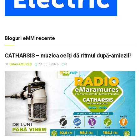
Bloguri eMM recente
CATHARSIS – muzica ce îți dă ritmul după-amiezii!
DE
EMARAMUREȘ
29 IULIE 2026
0