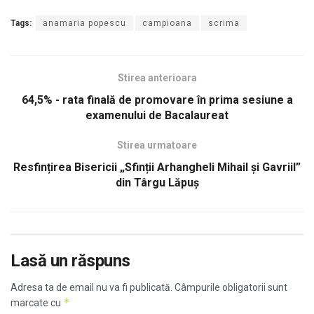
Tags:
anamaria popescu
campioana
scrima
Stirea anterioara
64,5% - rata finală de promovare în prima sesiune a
examenului de Bacalaureat
Stirea urmatoare
Resfințirea Bisericii „Sfinții Arhangheli Mihail și Gavriil”
din Târgu Lăpuș
Lasă un răspuns
Adresa ta de email nu va fi publicată.
Câmpurile obligatorii sunt
*
marcate cu