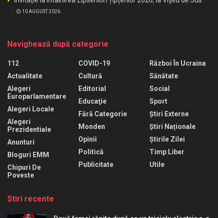
Invitație la Întâlnirea Zipserilor/Țipțerilor 2026, la Vișeu de Sus
10 AUGUST 2026
Navighează după categorie
112
COVID-19
Război În Ucraina
Actualitate
Cultură
Sănătate
Alegeri
Editorial
Social
Europarlamentare
Educaţie
Sport
Alegeri Locale
Fără Categorie
Știri Externe
Alegeri
Monden
Știri Naționale
Prezidentiale
Opinii
Știrile Zilei
Anunturi
Politică
Timp Liber
Bloguri EMM
Publicitate
Utile
Chipuri De
Poveste
Stiri recente