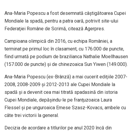
Ana-Maria Popescu a fost desemnată câştigătoarea Cupei
Mondiale la spadă, pentru a patra oară, potrivit site-ului
Federaţiei Române de Scrimă, citează Agerpres.
Campioana olimpică din 2016, cu echipa României, a
terminat pe primul loc în clasament, cu 176.000 de puncte,
fiind urmată pe podium de brazilianca Nathalie Moellhausen
(157.000 de puncte) şi de chinezoaic
a Sun Yiwen (149.000).
Ana-Maria Popescu (ex-Brânză) a mai cucerit ediţiile 2007-
2008, 2008-2009 şi 2012-2013 ale Cupei Mondiale la
spadă şi a devenit cea mai titrată spadasină din istoria
Cupei Mondiale, depăşindu-le pe franţuzoaica Laura
Flessel şi pe unguroaica Emese Szasz-Kovacs, ambele cu
câte trei victorii la general.
Decizia de acordare a titlurilor pe anul 2020 încă din