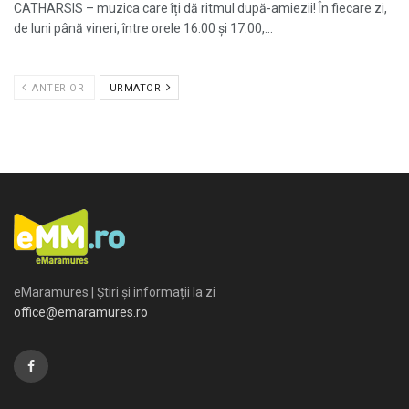
CATHARSIS – muzica care îți dă ritmul după-amiezii! În fiecare zi,
de luni până vineri, între orele 16:00 și 17:00,...
ANTERIOR
URMATOR
eMaramures | Știri și informații la zi
office@emaramures.ro