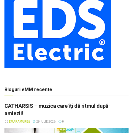
Bloguri eMM recente
CATHARSIS – muzica care îți dă ritmul după-
amiezii!
DE
EMARAMUREȘ
29 IULIE 2026
0