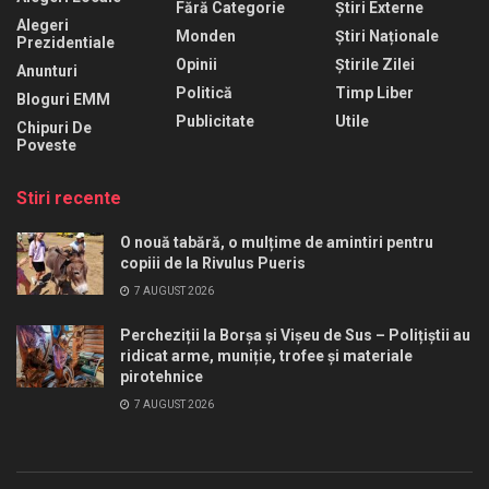
Fără Categorie
Știri Externe
Alegeri
Monden
Știri Naționale
Prezidentiale
Opinii
Știrile Zilei
Anunturi
Politică
Timp Liber
Bloguri EMM
Publicitate
Utile
Chipuri De
Poveste
Stiri recente
O nouă tabără, o mulțime de amintiri pentru
copiii de la Rivulus Pueris
7 AUGUST 2026
Percheziții la Borșa și Vișeu de Sus – Polițiștii au
ridicat arme, muniție, trofee și materiale
pirotehnice
7 AUGUST 2026