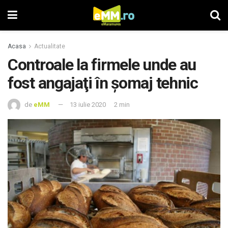
Acasa
Actualitate
Controale la firmele unde au
fost angajaţi în şomaj tehnic
de
eMM
13 iulie 2020
2 min