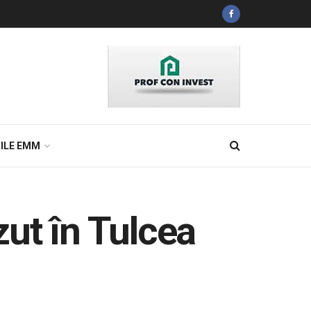
ILE EMM
zut în Tulcea