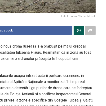
Foto Inquam /Ovidiu Micsik
Facebook
 o nouă dronă ruseasă s-a prăbușit pe malul drept al
 localitatea tulceană Plauru. Reamintim că în zonă au fost
ca urmare a dronelor prăbușite la începutul lunii
tacurile asupra infrastructurii portuare ucrainene, în
nisterul Apărării Naționale a monitorizat în timp real
 urmare a detectării grupurilor de drone care se îndreptau
e de Poliție Aeriană și a notificat Inspectoratul General
u privire la zonele specifice din județele Tulcea și Galați,