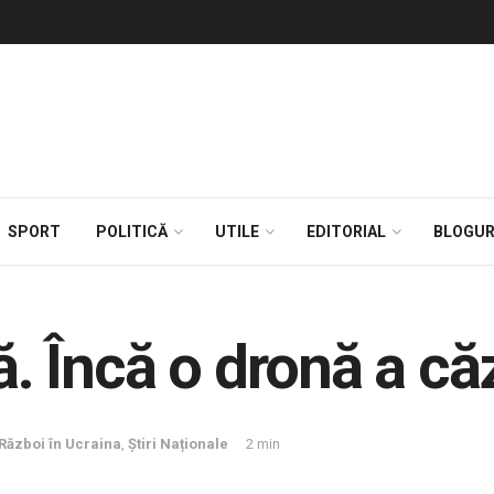
SPORT
POLITICĂ
UTILE
EDITORIAL
BLOGUR
ţă. Încă o dronă a că
Război în Ucraina
,
Știri Naționale
2 min