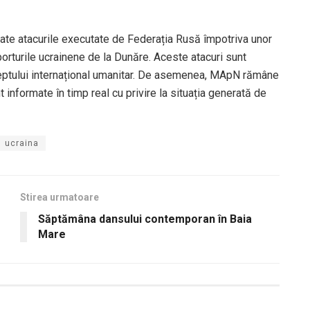
ate atacurile executate de Federația Rusă împotriva unor
porturile ucrainene de la Dunăre. Aceste atacuri sunt
 dreptului internațional umanitar. De asemenea, MApN rămâne
t informate în timp real cu privire la situația generată de
ucraina
Stirea urmatoare
Săptămâna dansului contemporan în Baia
Mare