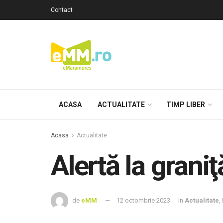
Contact
ACASA
ACTUALITATE
TIMP LIBER
Acasa
Actualitate
Alertă la grani
de
eMM
12 octombrie 2023
in
Actualitate
,