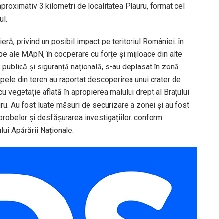
la aproximativ 3 kilometri de localitatea Plauru, format cel
ul.
ieră, privind un posibil impact pe teritoriul României, în
hipe ale MApN, în cooperare cu forțe și mijloace din alte
ne publică şi siguranță națională, s-au deplasat în zonă
chipele din teren au raportat descoperirea unui crater de
cu vegetație aflată în apropierea malului drept al Brațului
uru. Au fost luate măsuri de securizare a zonei și au fost
probelor și desfășurarea investigațiilor, conform
lui Apărării Naționale.