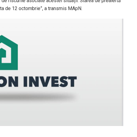
e de riscurile asociate acestei situații. Starea de prealertă
data de 12 octombrie”, a transmis MApN.