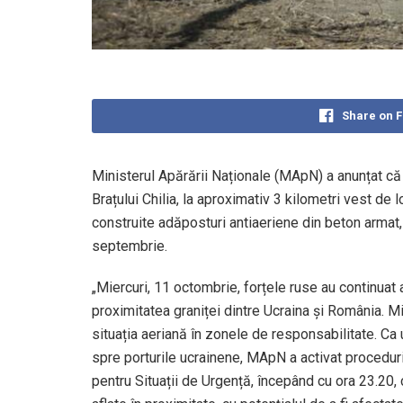
Share on 
Ministerul Apărării Naționale (MApN) a anunțat că
Brațului Chilia, la aproximativ 3 kilometri vest de
construite adăposturi antiaeriene din beton armat, 
septembrie.
„Miercuri, 11 octombrie, forțele ruse au continuat a
proximitatea graniței dintre Ucraina și România. Mi
situația aeriană în zonele de responsabilitate. Ca
spre porturile ucrainene, MApN a activat proceduril
pentru Situații de Urgență, începând cu ora 23.20, c