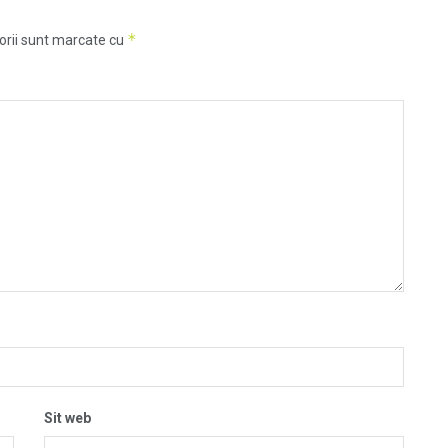
*
orii sunt marcate cu
Sit web