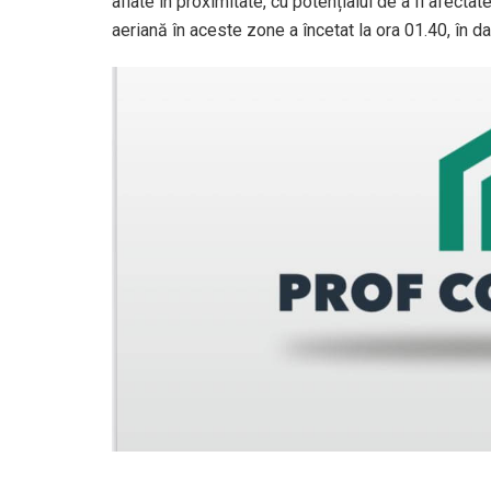
aflate în proximitate, cu potențialul de a fi afectat
aeriană în aceste zone a încetat la ora 01.40, în 