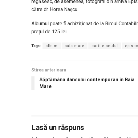
regăsesc, de asemenea, fotografii din arhiva Epis
către dr. Horea Nașcu.
Albumul poate fi achiziționat de la Biroul Contabilit
prețul de 125 lei.
Tags:
album
baia mare
cartile anului
episco
Stirea anterioara
Săptămâna dansului contemporan în Baia
Mare
Lasă un răspuns