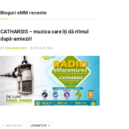
Bloguri eMM recente
CATHARSIS – muzica care îți dă ritmul
după-amiezii!
DE
EMARAMUREȘ
29 IULIE 2026
ANTERIOR
URMATOR