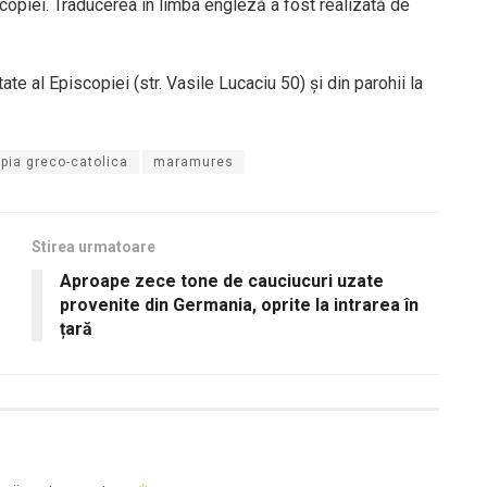
copiei. Traducerea în limba engleză a fost realizată de
ate al Episcopiei (str. Vasile Lucaciu 50) și din parohii la
pia greco-catolica
maramures
Stirea urmatoare
Aproape zece tone de cauciucuri uzate
provenite din Germania, oprite la intrarea în
țară