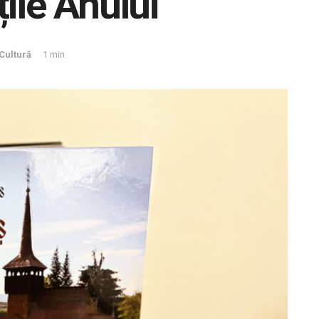
ile Anului”
Cultură
1 min