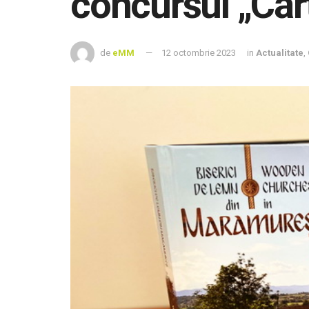
concursul „Cărț
de
eMM
12 octombrie 2023
in
Actualitate
,