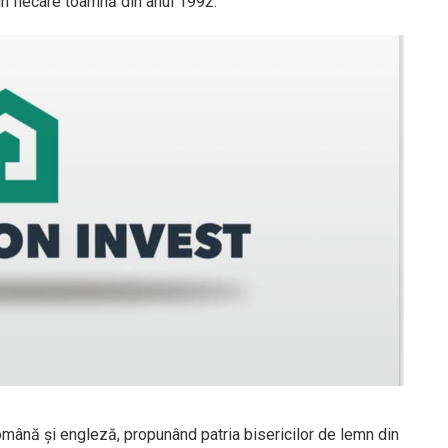
în fiecare toamnă din anul 1992.
română și engleză, propunând patria bisericilor de lemn din