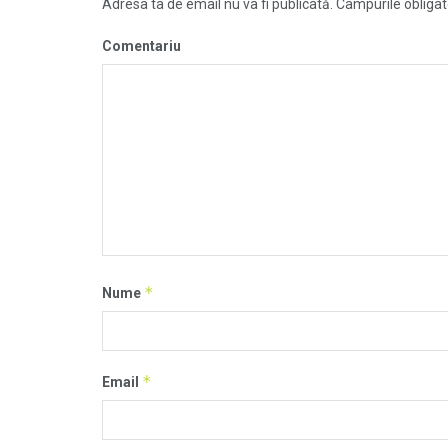
Adresa ta de email nu va fi publicată.
Câmpurile obligat
Comentariu
*
Nume
*
Email