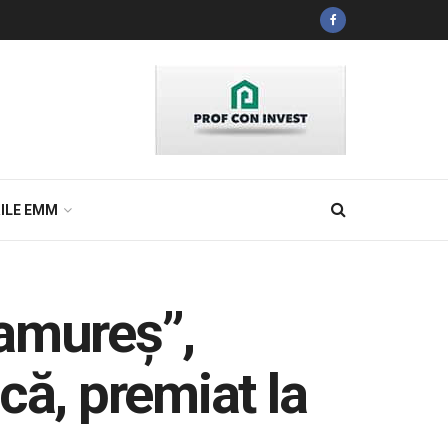
ILE EMM
ramureș”,
că, premiat la