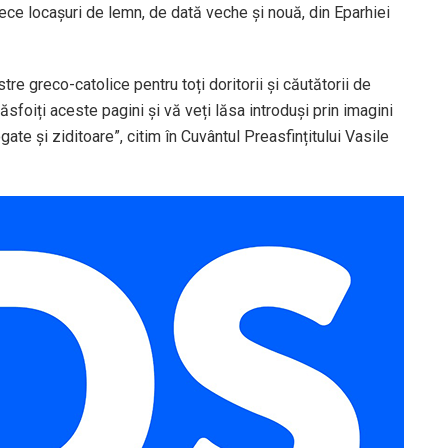
ce locașuri de lemn, de dată veche și nouă, din Eparhiei
re greco-catolice pentru toți doritorii și căutătorii de
sfoiți aceste pagini și vă veți lăsa introduși prin imagini
gate și ziditoare”, citim în Cuvântul Preasfințitului Vasile