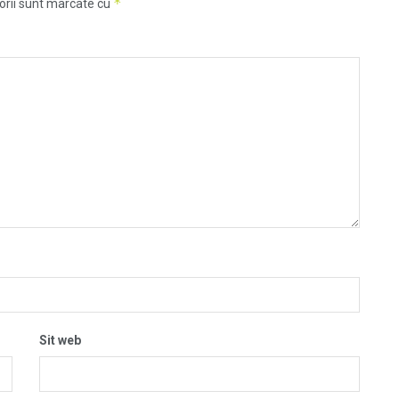
*
orii sunt marcate cu
Sit web