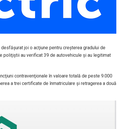
 desfăşurat joi o acţiune pentru creșterea gradului de
te poliţiştii au verificat 39 de autovehicule şi au legitimat
ncţiuni contravenţionale în valoare totală de peste 9.000
ea a trei certificate de înmatriculare şi retragerea a două