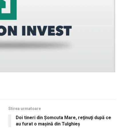
Stirea urmatoare
Doi tineri din Şomcuta Mare, reţinuţi după ce
au furat o maşină din Tulghieş