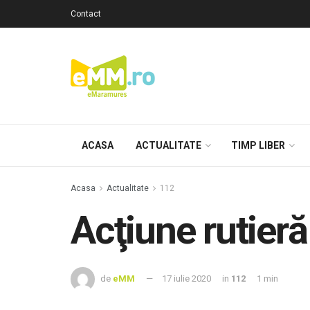
Contact
ACASA
ACTUALITATE
TIMP LIBER
Acasa
Actualitate
112
Acţiune rutieră
de
eMM
17 iulie 2020
in
112
1 min