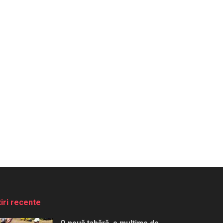
tiri recente
O nouă tabără, o mulțime de