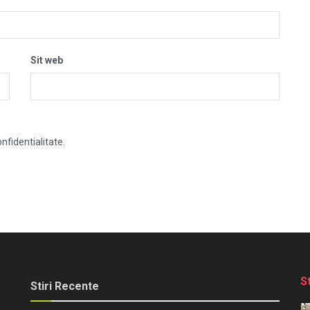
Sit web
nfidentialitate.
S
Stiri Recente