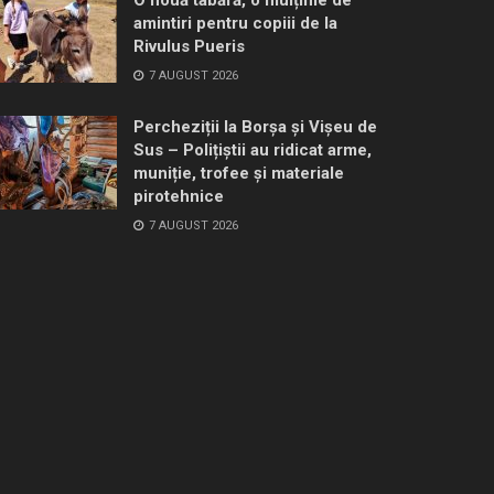
amintiri pentru copiii de la
Rivulus Pueris
7 AUGUST 2026
Percheziții la Borșa și Vișeu de
Sus – Polițiștii au ridicat arme,
muniție, trofee și materiale
pirotehnice
7 AUGUST 2026