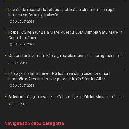
Lucrări de reparații la rețeaua publică de alimentare cu apă
între calea ferată și Italsofa
7 AUGUST 2026
Fotbal. CS Minaur Baia Mare, duel cu CSM Olimpia Satu Mare în
Cupa României
7 AUGUST 2026
Opt ani fără Dumitru Fărcaș, marele maestru al taragotului
7
AUGUST 2026
Fărcașa în sărbătoare – PS Iustin va sfinți biserica și noul
lumânărar. Credincioșii vor putea intra în Sfântul Altar
7 AUGUST 2026
Artiști îndrăgiți la cea de-a XVII-a ediție a „Zilelor Moiseiului”
7
AUGUST 2026
Navighează după categorie