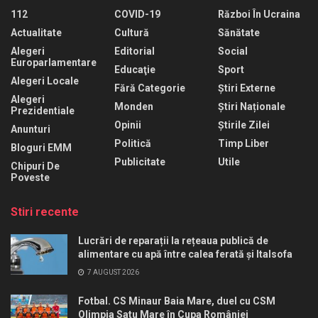
112
COVID-19
Război În Ucraina
Actualitate
Cultură
Sănătate
Alegeri
Editorial
Social
Europarlamentare
Educaţie
Sport
Alegeri Locale
Fără Categorie
Știri Externe
Alegeri
Monden
Știri Naționale
Prezidentiale
Opinii
Știrile Zilei
Anunturi
Politică
Timp Liber
Bloguri EMM
Publicitate
Utile
Chipuri De
Poveste
Stiri recente
Lucrări de reparații la rețeaua publică de
alimentare cu apă între calea ferată și Italsofa
7 AUGUST 2026
Fotbal. CS Minaur Baia Mare, duel cu CSM
Olimpia Satu Mare în Cupa României