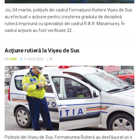
Joi, 04 martie, polițiștii din cadrul Formațiunii Rutiere Vișeu de Sus
au efectuat o acțiune pentru creșterea gradului de disciplină
rutieră împreună cu specialiști din cadrul R.A.R. Maramureș. În
cadrul acțiunii au fost verificate 32 ...
Acţiune rutieră la Vișeu de Sus
DE
EMM
17 IULIE 2020
0
Poliţiştii din Vișeu de Sus, Formațiunea Rutieră au desfăşurat joi o