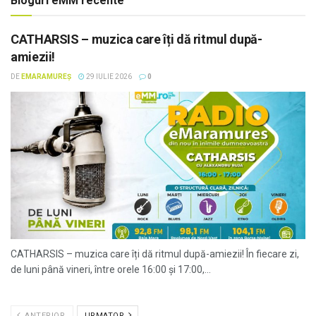
Bloguri eMM recente
CATHARSIS – muzica care îți dă ritmul după-
amiezii!
DE
EMARAMUREȘ
29 IULIE 2026
0
CATHARSIS – muzica care îți dă ritmul după-amiezii! În fiecare zi,
de luni până vineri, între orele 16:00 și 17:00,...
ANTERIOR
URMATOR