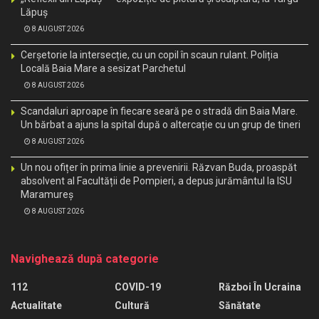
Lăpuș
8 AUGUST 2026
Cerșetorie la intersecție, cu un copil în scaun rulant. Poliția
Locală Baia Mare a sesizat Parchetul
8 AUGUST 2026
Scandaluri aproape în fiecare seară pe o stradă din Baia Mare.
Un bărbat a ajuns la spital după o altercație cu un grup de tineri
8 AUGUST 2026
Un nou ofițer în prima linie a prevenirii. Răzvan Buda, proaspăt
absolvent al Facultății de Pompieri, a depus jurământul la ISU
Maramureș
8 AUGUST 2026
Navighează după categorie
112
COVID-19
Război În Ucraina
Actualitate
Cultură
Sănătate