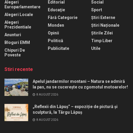
Alegeri
Editorial
Social
Europarlamentare
Educaţie
Sport
Alegeri Locale
Fără Categorie
Știri Externe
Alegeri
Monden
Știri Naționale
Prezidentiale
Opinii
Știrile Zilei
Anunturi
Politică
Timp Liber
Bloguri EMM
Publicitate
Utile
Chipuri De
Poveste
Stiri recente
Apelul jandarmilor montani – Natura se admiră
la pas, nu se cucerește cu zgomotul motoarelor!
8 AUGUST 2026
„Reflexii din Lăpuș” – expoziție de pictură și
sculptură, la Târgu Lăpuș
8 AUGUST 2026