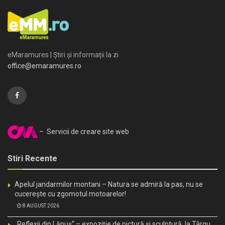
eMaramures | Știri și informații la zi
office@emaramures.ro
– Servicii de creare site web
Stiri Recente
Apelul jandarmilor montani – Natura se admiră la pas, nu se
cucerește cu zgomotul motoarelor!
8 AUGUST 2026
„Reflexii din Lăpuș” – expoziție de pictură și sculptură, la Târgu