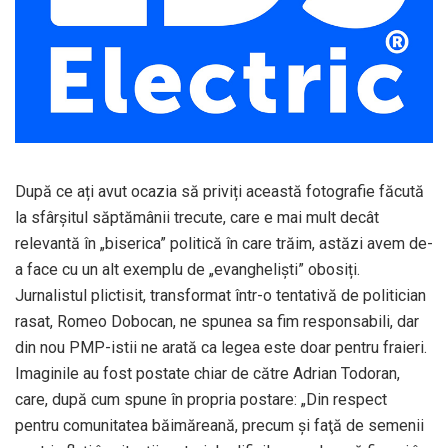
După ce ați avut ocazia să priviți această fotografie făcută
la sfârșitul săptămânii trecute, care e mai mult decât
relevantă în „biserica” politică în care trăim, astăzi avem de-
a face cu un alt exemplu de „evangheliști” obosiți.
Jurnalistul plictisit, transformat într-o tentativă de politician
rasat, Romeo Dobocan, ne spunea sa fim responsabili, dar
din nou PMP-istii ne arată ca legea este doar pentru fraieri.
Imaginile au fost postate chiar de către Adrian Todoran,
care, după cum spune în propria postare: „Din respect
pentru comunitatea băimăreană, precum şi faţă de semenii