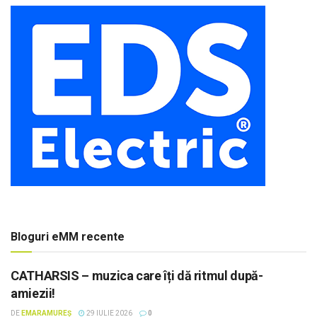
Bloguri eMM recente
CATHARSIS – muzica care îți dă ritmul după-
amiezii!
DE
EMARAMUREȘ
29 IULIE 2026
0