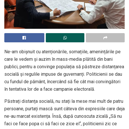
Ne-am obișnuit cu atenționările, somațiile, amenințările pe
care le vedem și auzim în mass-media plătită din bani
publici, pentru a convinge populația să păstreze distanțarea
socială și regulile impuse de guvernanți. Politicienii se dau
cu fundul de pământ, încercând să fie cât mai convingători
în tentativa lor de a face campanie electorală.
Păstrați distanța socială, nu stați la mese mai mult de patru
persoane, purtați mască sunt câteva din expresiile care deja
ne-au marcat existența. Însă, după cunoscuta zicală „Să nu
faci ce face popa ci să faci ce zice el“, politicienii zic ce