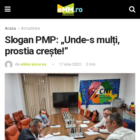
Acasa
Actualitate
Slogan PMP: „Unde-s mulți,
prostia crește!”
de
eMaramureș
17 iulie 2020
2 min