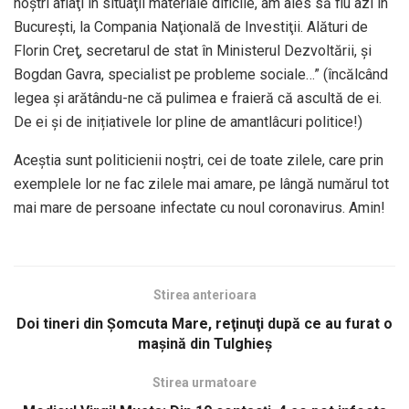
noştri aflaţi în situaţii materiale dificile, am ales să fiu azi în
Bucureşti, la Compania Naţională de Investiţii. Alături de
Florin Creţ, secretarul de stat în Ministerul Dezvoltării, şi
Bogdan Gavra, specialist pe probleme sociale…” (încălcând
legea și arătându-ne că pulimea e fraieră că ascultă de ei.
De ei și de inițiativele lor pline de amantlâcuri politice!)
Aceștia sunt politicienii noștri, cei de toate zilele, care prin
exemplele lor ne fac zilele mai amare, pe lângă numărul tot
mai mare de persoane infectate cu noul coronavirus. Amin!
Stirea anterioara
Doi tineri din Şomcuta Mare, reţinuţi după ce au furat o
maşină din Tulghieş
Stirea urmatoare