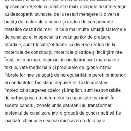
special pe reţelele cu diametre mari, echipele de intervenţie
au descoperit, aruncate, de la resturi menajere la diverse
bucăţi de materiale plastice şi resturi de componente
metalice destul de mari. În cele mai multe situaţii sistemele
de canalizare, în special la nivelul gurilor de preluare
stradale, sunt blocate/obturate cu diverse resturi de la
materiale de construcţii, materiale plastice și încălțăminte.
Însă, cel mai mare duşman al canalizării sunt materialele
textile, vata medicinală şi produsele de igienă intimă.
Fibrele lor fine se agaţă de neregularităţile pereţilor interiori
ai conductelor, facilitând depunerile. Toate acestea
împiedică scurgerea apelor şi, implicit, sunt responsabile
de nefuncţionarea sistemelor la capacitate maximă. În
aceste condiţii, zonele unde cetăţenii au transformat
sistemul de canalizare într-o groapă de gunoi riscă să fie
inundate chiar şi la cea mai mică aversă de ploaie.