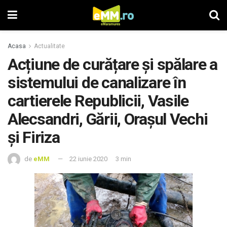
Acasa
Actualitate
Acțiune de curățare și spălare a
sistemului de canalizare în
cartierele Republicii, Vasile
Alecsandri, Gării, Orașul Vechi
și Firiza
de
eMM
22 iunie 2020
3 min