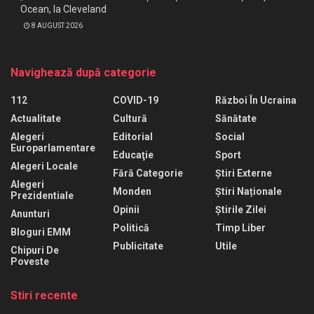
Ocean, la Cleveland
8 AUGUST 2026
Navighează după categorie
112
COVID-19
Război În Ucraina
Actualitate
Cultură
Sănătate
Alegeri
Editorial
Social
Europarlamentare
Educaţie
Sport
Alegeri Locale
Fără Categorie
Știri Externe
Alegeri
Monden
Știri Naționale
Prezidentiale
Opinii
Știrile Zilei
Anunturi
Politică
Timp Liber
Bloguri EMM
Publicitate
Utile
Chipuri De
Poveste
Stiri recente