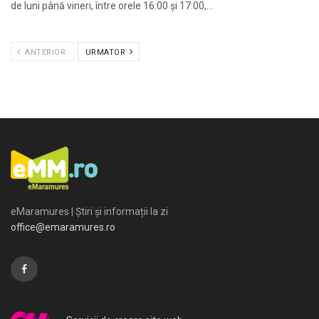
de luni până vineri, între orele 16:00 și 17:00,...
ANTERIOR
URMATOR
eMaramures | Știri și informații la zi
office@emaramures.ro