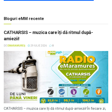
Bloguri eMM recente
CATHARSIS – muzica care îți dă ritmul după-
amiezii!
DE
EMARAMUREȘ
29 IULIE 2026
0
CATHARSIS – muzica care îți dă ritmul după-amiezii! În fiecare zi,