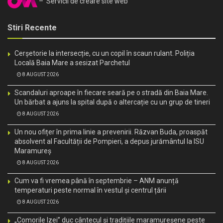
– Servicii de creare site web
Stiri Recente
Cerșetorie la intersecție, cu un copil în scaun rulant. Poliția
Locală Baia Mare a sesizat Parchetul
8 AUGUST 2026
Scandaluri aproape în fiecare seară pe o stradă din Baia Mare.
Un bărbat a ajuns la spital după o altercație cu un grup de tineri
8 AUGUST 2026
Un nou ofițer în prima linie a prevenirii. Răzvan Buda, proaspăt
absolvent al Facultății de Pompieri, a depus jurământul la ISU
Maramureș
8 AUGUST 2026
Cum va fi vremea până în septembrie – ANM anunță
temperaturi peste normal în vestul și centrul țării
8 AUGUST 2026
„Comorile Izei” duc cântecul și tradițiile maramureșene peste