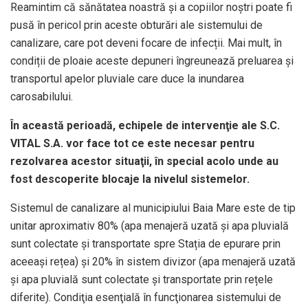
Reamintim că sănătatea noastră și a copiilor noștri poate fi
pusă în pericol prin aceste obturări ale sistemului de
canalizare, care pot deveni focare de infecții. Mai mult, în
condiții de ploaie aceste depuneri îngreunează preluarea și
transportul apelor pluviale care duce la inundarea
carosabilului.
În această perioadă, echipele de intervenţie ale S.C.
VITAL S.A. vor face tot ce este necesar pentru
rezolvarea acestor situaţii, în special acolo unde au
fost descoperite blocaje la nivelul sistemelor.
Sistemul de canalizare al municipiului Baia Mare este de tip
unitar aproximativ 80% (apa menajeră uzată și apa pluvială
sunt colectate și transportate spre Stația de epurare prin
aceeași rețea) și 20% în sistem divizor (apa menajeră uzată
și apa pluvială sunt colectate și transportate prin rețele
diferite). Condiţia esenţială în funcţionarea sistemului de