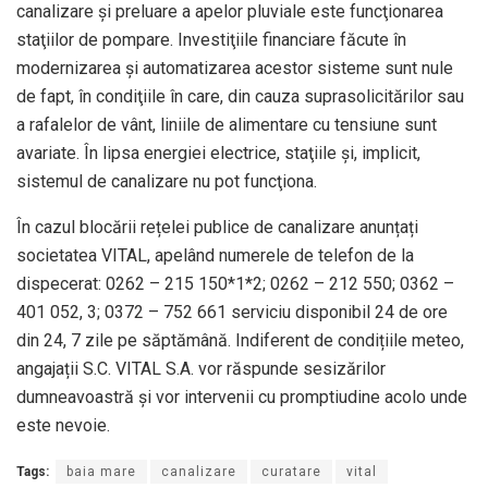
canalizare şi preluare a apelor pluviale este funcţionarea
staţiilor de pompare. Investiţiile financiare făcute în
modernizarea şi automatizarea acestor sisteme sunt nule
de fapt, în condiţiile în care, din cauza suprasolicitărilor sau
a rafalelor de vânt, liniile de alimentare cu tensiune sunt
avariate. În lipsa energiei electrice, staţiile şi, implicit,
sistemul de canalizare nu pot funcţiona.
În cazul blocării rețelei publice de canalizare anunțați
societatea VITAL, apelând numerele de telefon de la
dispecerat: 0262 – 215 150*1*2; 0262 – 212 550; 0362 –
401 052, 3; 0372 – 752 661 serviciu disponibil 24 de ore
din 24, 7 zile pe săptămână. Indiferent de condițiile meteo,
angajații S.C. VITAL S.A. vor răspunde sesizărilor
dumneavoastră și vor intervenii cu promptiudine acolo unde
este nevoie.
Tags:
baia mare
canalizare
curatare
vital