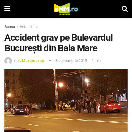
Acasa
Actualitate
Accident grav pe Bulevardul
București din Baia Mare
de
eMaramureș
8 septembrie 2019
1 min