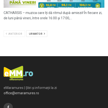
CATHARSIS – muzica care îți dă ritmul după-amiezii! În fiecare zi,
de luni până vineri, între orele 16:00 și 17:00,...
ANTERIOR
URMATOR
eMaramures | Știri și informații la zi
office@emaramures.ro