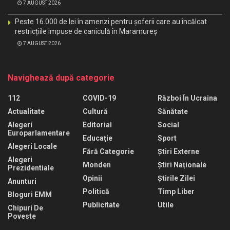
7 AUGUST 2026
Peste 16.000 de lei în amenzi pentru șoferii care au încălcat
restricțiile impuse de caniculă în Maramureș
7 AUGUST 2026
Navighează după categorie
112
COVID-19
Război În Ucraina
Actualitate
Cultură
Sănătate
Alegeri
Editorial
Social
Europarlamentare
Educaţie
Sport
Alegeri Locale
Fără Categorie
Știri Externe
Alegeri
Monden
Știri Naționale
Prezidentiale
Opinii
Știrile Zilei
Anunturi
Politică
Timp Liber
Bloguri EMM
Publicitate
Utile
Chipuri De
Poveste