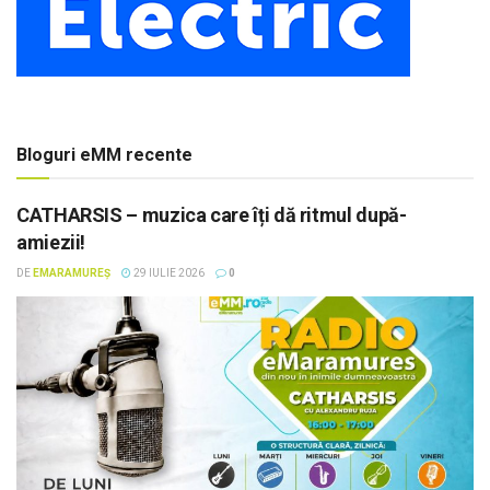
Bloguri eMM recente
CATHARSIS – muzica care îți dă ritmul după-
amiezii!
DE
EMARAMUREȘ
29 IULIE 2026
0