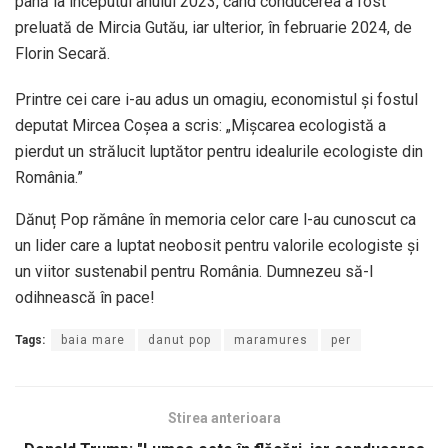
până la începutul anului 2023, când conducerea a fost
preluată de Mircia Gutău, iar ulterior, în februarie 2024, de
Florin Secară.
Printre cei care i-au adus un omagiu, economistul și fostul
deputat Mircea Coșea a scris: „Mișcarea ecologistă a
pierdut un strălucit luptător pentru idealurile ecologiste din
România.”
Dănuț Pop rămâne în memoria celor care l-au cunoscut ca
un lider care a luptat neobosit pentru valorile ecologiste și
un viitor sustenabil pentru România. Dumnezeu să-l
odihnească în pace!
Tags:
baia mare
danut pop
maramures
per
Stirea anterioara