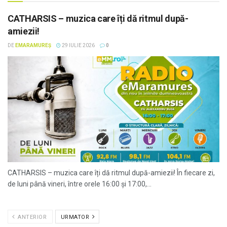
CATHARSIS – muzica care îți dă ritmul după-
amiezii!
DE
EMARAMUREȘ
29 IULIE 2026
0
CATHARSIS – muzica care îți dă ritmul după-amiezii! În fiecare zi,
de luni până vineri, între orele 16:00 și 17:00,...
ANTERIOR
URMATOR