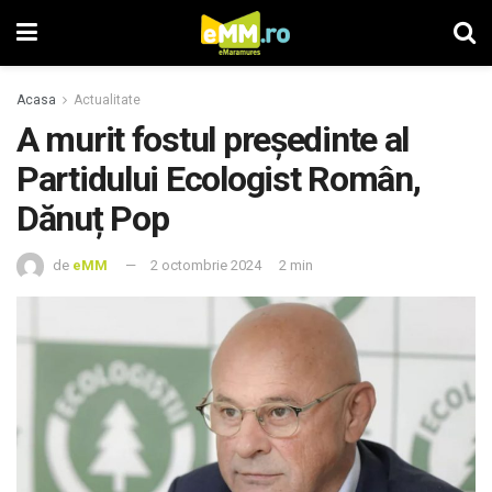
Acasa
Actualitate
A murit fostul președinte al
Partidului Ecologist Român,
Dănuț Pop
de
eMM
2 octombrie 2024
2 min