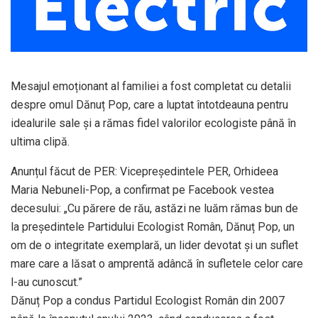
Mesajul emoționant al familiei a fost completat cu detalii
despre omul Dănuț Pop, care a luptat întotdeauna pentru
idealurile sale și a rămas fidel valorilor ecologiste până în
ultima clipă.
Anunțul făcut de PER: Vicepreședintele PER, Orhideea
Maria Nebuneli-Pop, a confirmat pe Facebook vestea
decesului: „Cu părere de rău, astăzi ne luăm rămas bun de
la președintele Partidului Ecologist Român, Dănuț Pop, un
om de o integritate exemplară, un lider devotat și un suflet
mare care a lăsat o amprentă adâncă în sufletele celor care
l-au cunoscut.”
Dănuț Pop a condus Partidul Ecologist Român din 2007