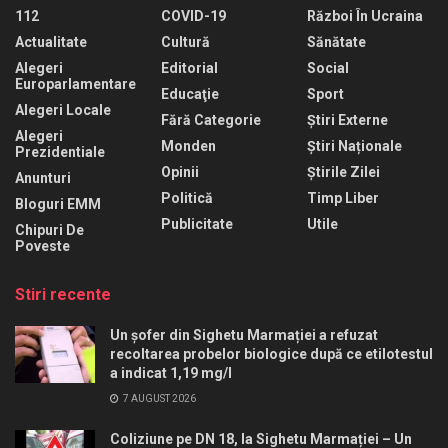
112
COVID-19
Război În Ucraina
Actualitate
Cultură
Sănătate
Alegeri
Editorial
Social
Europarlamentare
Educaţie
Sport
Alegeri Locale
Fără Categorie
Știri Externe
Alegeri
Monden
Știri Naționale
Prezidentiale
Opinii
Știrile Zilei
Anunturi
Politică
Timp Liber
Bloguri EMM
Publicitate
Utile
Chipuri De
Poveste
Stiri recente
Un șofer din Sighetu Marmației a refuzat
recoltarea probelor biologice după ce etilotestul
a indicat 1,19 mg/l
7 AUGUST 2026
Coliziune pe DN 18, la Sighetu Marmației – Un