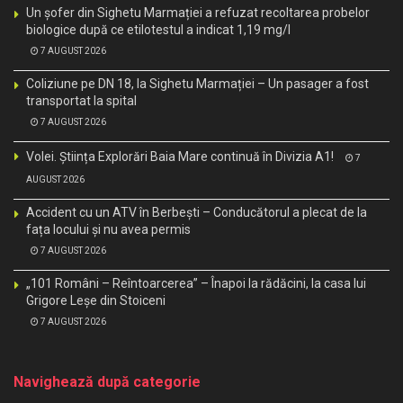
Un șofer din Sighetu Marmației a refuzat recoltarea probelor
biologice după ce etilotestul a indicat 1,19 mg/l
7 AUGUST 2026
Coliziune pe DN 18, la Sighetu Marmației – Un pasager a fost
transportat la spital
7 AUGUST 2026
Volei. Știința Explorări Baia Mare continuă în Divizia A1!
7
AUGUST 2026
Accident cu un ATV în Berbești – Conducătorul a plecat de la
fața locului și nu avea permis
7 AUGUST 2026
„101 Români – Reîntoarcerea” – Înapoi la rădăcini, la casa lui
Grigore Leșe din Stoiceni
7 AUGUST 2026
Navighează după categorie