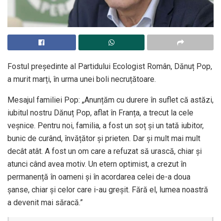
Fostul președinte al Partidului Ecologist Român, Dănuț Pop,
a murit marți, în urma unei boli necruțătoare.
Mesajul familiei Pop: „Anunțăm cu durere în suflet că astăzi,
iubitul nostru Dănuț Pop, aflat în Franța, a trecut la cele
veșnice. Pentru noi, familia, a fost un soț și un tată iubitor,
bunic de curând, învățător și prieten. Dar și mult mai mult
decât atât. A fost un om care a refuzat să urască, chiar și
atunci când avea motiv. Un etern optimist, a crezut în
permanență în oameni și în acordarea celei de-a doua
șanse, chiar și celor care i-au greșit. Fără el, lumea noastră
a devenit mai săracă.”