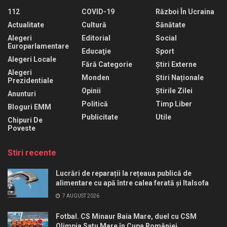
112
COVID-19
Război În Ucraina
Actualitate
Cultură
Sănătate
Alegeri
Editorial
Social
Europarlamentare
Educaţie
Sport
Alegeri Locale
Fără Categorie
Știri Externe
Alegeri
Monden
Știri Naționale
Prezidentiale
Opinii
Știrile Zilei
Anunturi
Politică
Timp Liber
Bloguri EMM
Publicitate
Utile
Chipuri De
Poveste
Stiri recente
Lucrări de reparații la rețeaua publică de
alimentare cu apă între calea ferată și Italsofa
7 AUGUST 2026
Fotbal. CS Minaur Baia Mare, duel cu CSM
Olimpia Satu Mare în Cupa României