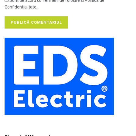
Sunt de acord cu Termeni de folosire si Politica de
Confidentialitate.