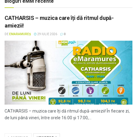
Bloguri eMM recente
CATHARSIS – muzica care îți dă ritmul după-
amiezii!
DE
EMARAMUREȘ
29 IULIE 2026
0
CATHARSIS – muzica care îți dă ritmul după-amiezii! În fiecare zi,
de luni până vineri, între orele 16:00 și 17:00,...