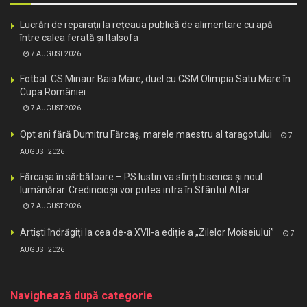
Lucrări de reparații la rețeaua publică de alimentare cu apă
între calea ferată și Italsofa
7 AUGUST 2026
Fotbal. CS Minaur Baia Mare, duel cu CSM Olimpia Satu Mare în
Cupa României
7 AUGUST 2026
Opt ani fără Dumitru Fărcaș, marele maestru al taragotului
7
AUGUST 2026
Fărcașa în sărbătoare – PS Iustin va sfinți biserica și noul
lumânărar. Credincioșii vor putea intra în Sfântul Altar
7 AUGUST 2026
Artiști îndrăgiți la cea de-a XVII-a ediție a „Zilelor Moiseiului”
7
AUGUST 2026
Navighează după categorie