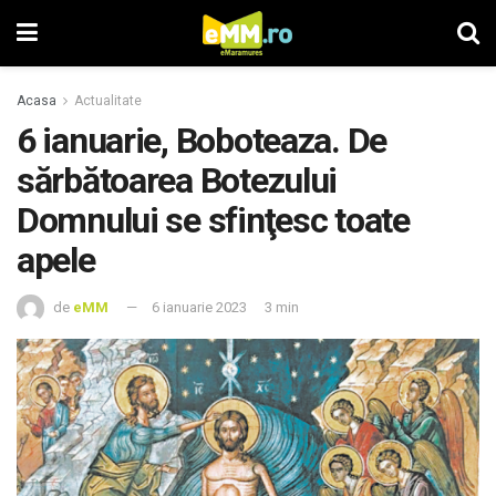
Acasa
Actualitate
6 ianuarie, Boboteaza. De
sărbătoarea Botezului
Domnului se sfinţesc toate
apele
de
eMM
6 ianuarie 2023
3 min