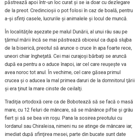
păstrează apoi într-un loc curat şi se ia doar cu dezlegare
de la preot. Credincioşii o pot folosi în caz de boală, pentru
a-şi sfinţi casele, lucrurile şi animalele şi locul de muncă.
În localităţile aşezate pe malul Dunării, al unui râu sau pe
ţărmul mării încă se mai păstrează obiceiul ca după slujba
de la biserică, preotul să arunce o cruce în apa foarte rece,
uneori chiar îngheţată. Cei mai curajoşi bărbaţi se aruncă
după ea pentru a o aduce înapoi, iar cel care reuşeşte va
avea noroc tot anul. În vechime, cel care găsea primul
crucea şi o aducea la mal primea daruri de la domnitorul ţării
şi era ţinut la mare cinste de ceilalţi.
Tradiţia ortodoxă cere ca de Bobotează să se facă o masă
mare, cu 12 feluri de mâncare, să se mănânce piftie şi grâu
fiert şi să se bea vin roşu. Pana la sosirea preotului cu
Iordanul sau Chiraleisa, nimeni nu se atinge de mâncare iar,
imediat după sfinţirea mesei, parte din bucate sunt date