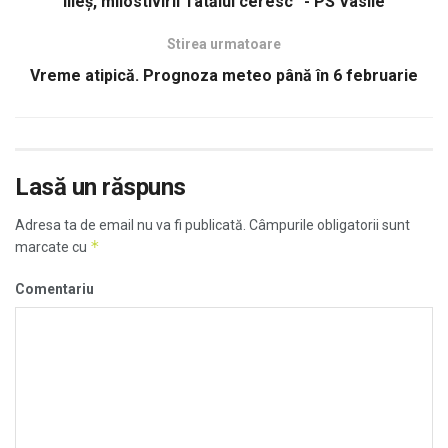
Ilieș, milostivirii Tatălui ceresc” - PS Vasile
Stirea urmatoare
Vreme atipică. Prognoza meteo până în 6 februarie
Lasă un răspuns
Adresa ta de email nu va fi publicată.
Câmpurile obligatorii sunt
*
marcate cu
Comentariu