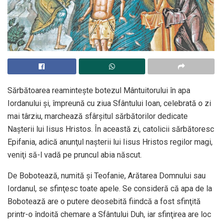
Sărbătoarea reaminteşte botezul Mântuitorului în apa
Iordanului şi, împreună cu ziua Sfântului Ioan, celebrată o zi
mai târziu, marchează sfârşitul sărbătorilor dedicate
Naşterii lui Iisus Hristos. În această zi, catolicii sărbătoresc
Epifania, adică anunţul naşterii lui Iisus Hristos regilor magi,
veniţi să-l vadă pe pruncul abia născut.
De Bobotează, numită şi Teofanie, Arătarea Domnului sau
Iordanul, se sfinţesc toate apele. Se consideră că apa de la
Bobotează are o putere deosebită fiindcă a fost sfinţită
printr-o îndoită chemare a Sfântului Duh, iar sfinţirea are loc