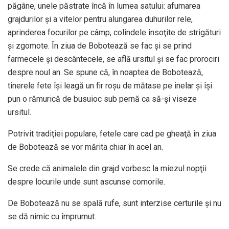
păgâne, unele păstrate încă în lumea satului: afumarea
grajdurilor şi a vitelor pentru alungarea duhurilor rele,
aprinderea focurilor pe câmp, colindele însoţite de strigături
şi zgomote. În ziua de Bobotează se fac şi se prind
farmecele şi descântecele, se află ursitul şi se fac prorociri
despre noul an. Se spune că, în noaptea de Bobotează,
tinerele fete îşi leagă un fir roşu de mătase pe inelar şi îşi
pun o rămurică de busuioc sub pernă ca să-şi viseze
ursitul.
Potrivit tradiţiei populare, fetele care cad pe gheaţă în ziua
de Bobotează se vor mărita chiar în acel an.
Se crede că animalele din grajd vorbesc la miezul nopţii
despre locurile unde sunt ascunse comorile.
De Bobotează nu se spală rufe, sunt interzise certurile şi nu
se dă nimic cu împrumut.