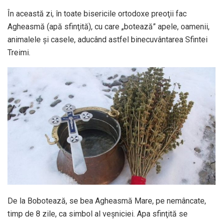
În această zi, în toate bisericile ortodoxe preoţii fac
Agheasmă (apă sfinţită), cu care „botează” apele, oamenii,
animalele şi casele, aducând astfel binecuvântarea Sfintei
Treimi.
De la Bobotează, se bea Agheasmă Mare, pe nemâncate,
timp de 8 zile, ca simbol al veşniciei. Apa sfinţită se