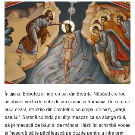
În ajunul Bobotezei, într-un sat din Bistriţa-Năsăud are loc
un obicei vechi de sute de ani şi unic în România. De cum se
lasă seara, străzile din Chintelnic se umplu de hâzi, „urâţii
satului”. Sătenii colindă pe uliţe mascaţi ca să alunge răul,
să primească de băut şi de mâncat. Hâzii îşi schimbă vocea
şi încearcă să le păcălească pe gazde pentru a intra prin