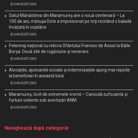
6 AUGUST 2026
Satul Mănăstirea din Maramureș are o nouă centenară – La
100 de ani, mătușa Dote a impresionat pe toți recitând o baladă
învățată în copilărie
6 AUGUST 2026
Pelerinaj național cu relicva Sfântului Francisc de Assisi la Băile
Borșa. Două zile de rugăciune și venerare
6 AUGUST 2026
Alocațiile, ajutoarele sociale și indemnizațiile ajung mai repede
la beneficiari în această lună
6 AUGUST 2026
Maramureș, lovit de extremele vremii – Caniculă sufocantă și
furtuni violente sub avertizări ANM
6 AUGUST 2026
Navighează după categorie