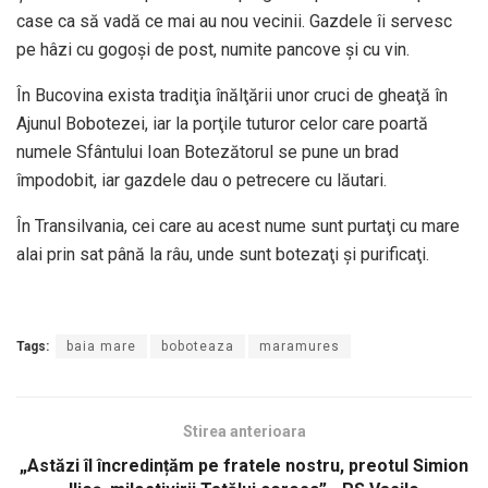
case ca să vadă ce mai au nou vecinii. Gazdele îi servesc
pe hâzi cu gogoşi de post, numite pancove şi cu vin.
În Bucovina exista tradiţia înălţării unor cruci de gheaţă în
Ajunul Bobotezei, iar la porţile tuturor celor care poartă
numele Sfântului Ioan Botezătorul se pune un brad
împodobit, iar gazdele dau o petrecere cu lăutari.
În Transilvania, cei care au acest nume sunt purtaţi cu mare
alai prin sat până la râu, unde sunt botezaţi şi purificaţi.
Tags:
baia mare
boboteaza
maramures
Stirea anterioara
„Astăzi îl încredințăm pe fratele nostru, preotul Simion