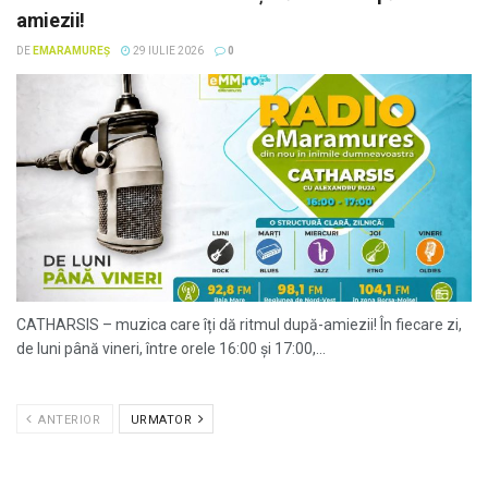
amiezii!
DE
EMARAMUREȘ
29 IULIE 2026
0
CATHARSIS – muzica care îți dă ritmul după-amiezii! În fiecare zi,
de luni până vineri, între orele 16:00 și 17:00,...
ANTERIOR
URMATOR