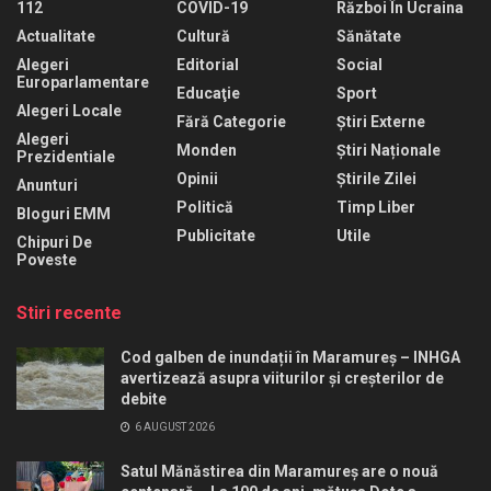
112
COVID-19
Război În Ucraina
Actualitate
Cultură
Sănătate
Alegeri
Editorial
Social
Europarlamentare
Educaţie
Sport
Alegeri Locale
Fără Categorie
Știri Externe
Alegeri
Monden
Știri Naționale
Prezidentiale
Opinii
Știrile Zilei
Anunturi
Politică
Timp Liber
Bloguri EMM
Publicitate
Utile
Chipuri De
Poveste
Stiri recente
Cod galben de inundații în Maramureș – INHGA
avertizează asupra viiturilor și creșterilor de
debite
6 AUGUST 2026
Satul Mănăstirea din Maramureș are o nouă