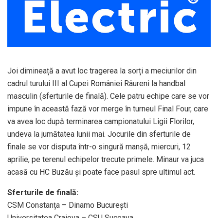
Joi dimineață a avut loc tragerea la sorți a meciurilor din
cadrul turului III al Cupei României Râureni la handbal
masculin (sferturile de finală). Cele patru echipe care se vor
impune în această fază vor merge în turneul Final Four, care
va avea loc după terminarea campionatului Ligii Florilor,
undeva la jumătatea lunii mai. Jocurile din sferturile de
finale se vor disputa într-o singură manșă, miercuri, 12
aprilie, pe terenul echipelor trecute primele. Minaur va juca
acasă cu HC Buzău și poate face pasul spre ultimul act.
Sferturile de finală:
CSM Constanța – Dinamo București
Universitatea Craiova – CSU Suceava