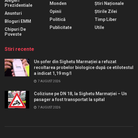
Alegeri
Monden
Știri Naționale
Prezidentiale
Opinii
Știrile Zilei
Anunturi
Politică
Timp Liber
Bloguri EMM
Publicitate
Utile
Chipuri De
Poveste
Stiri recente
Un șofer din Sighetu Marmației a refuzat
recoltarea probelor biologice după ce etilotestul
a indicat 1,19 mg/l
7 AUGUST 2026
Coliziune pe DN 18, la Sighetu Marmației – Un
pasager a fost transportat la spital
7 AUGUST 2026