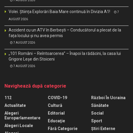
7 AUGUST 2026
Volei. Știința Explorări Baia Mare continuă în Divizia A1!
7
AUGUST 2026
Accident cu un ATV în Berbești – Conducătorul a plecat de la
fața locului și nu avea permis
7 AUGUST 2026
„101 Români – Reîntoarcerea” – Înapoi la rădăcini, la casa lui
Grigore Leșe din Stoiceni
7 AUGUST 2026
Navighează după categorie
112
COVID-19
Război În Ucraina
Actualitate
Cultură
Sănătate
Alegeri
Editorial
Social
Europarlamentare
Educaţie
Sport
Alegeri Locale
Fără Categorie
Știri Externe