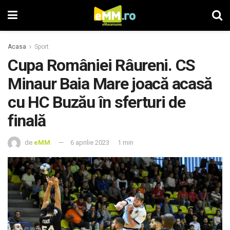
Acasa
Sport
Cupa României Râureni. CS
Minaur Baia Mare joacă acasă
cu HC Buzău în sferturi de
finală
de
eMM
6 aprilie 2023
1 min