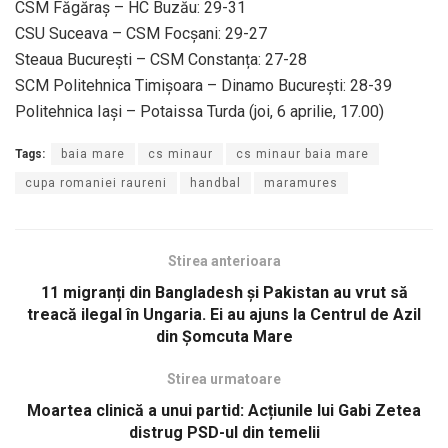
CSM Făgăraș – HC Buzău: 29-31
CSU Suceava – CSM Focșani: 29-27
Steaua București – CSM Constanța: 27-28
SCM Politehnica Timișoara – Dinamo București: 28-39
Politehnica Iași – Potaissa Turda (joi, 6 aprilie, 17.00)
Tags:
baia mare
cs minaur
cs minaur baia mare
cupa romaniei raureni
handbal
maramures
Stirea anterioara
11 migranți din Bangladesh şi Pakistan au vrut să
treacă ilegal în Ungaria. Ei au ajuns la Centrul de Azil
din Şomcuta Mare
Stirea urmatoare
Moartea clinică a unui partid: Acțiunile lui Gabi Zetea
distrug PSD-ul din temelii