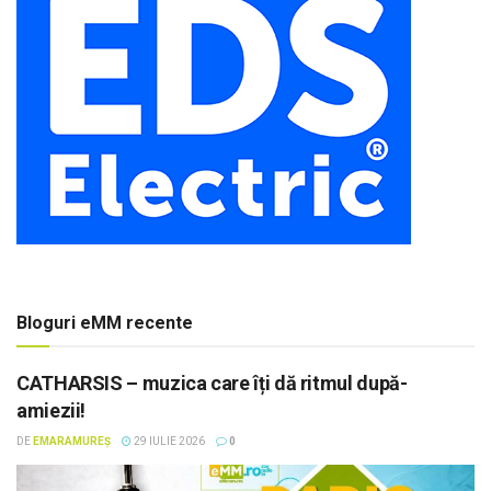
Bloguri eMM recente
CATHARSIS – muzica care îți dă ritmul după-
amiezii!
DE
EMARAMUREȘ
29 IULIE 2026
0