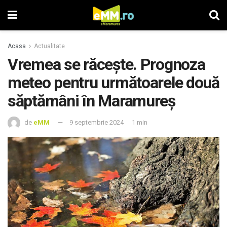
Acasa
Actualitate
Vremea se răcește. Prognoza
meteo pentru următoarele două
săptămâni în Maramureș
de
eMM
9 septembrie 2024
1 min