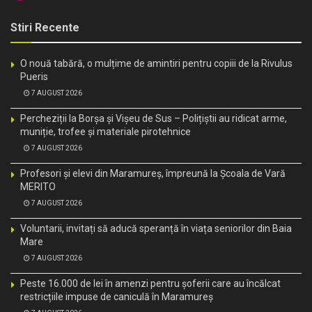
Stiri Recente
O nouă tabără, o mulțime de amintiri pentru copiii de la Rivulus
Pueris
7 AUGUST 2026
Percheziții la Borșa și Vișeu de Sus – Polițiștii au ridicat arme,
muniție, trofee și materiale pirotehnice
7 AUGUST 2026
Profesori și elevi din Maramureș, împreună la Școala de Vară
MERITO
7 AUGUST 2026
Voluntarii, invitați să aducă speranță în viața seniorilor din Baia
Mare
7 AUGUST 2026
Peste 16.000 de lei în amenzi pentru șoferii care au încălcat
restricțiile impuse de caniculă în Maramureș