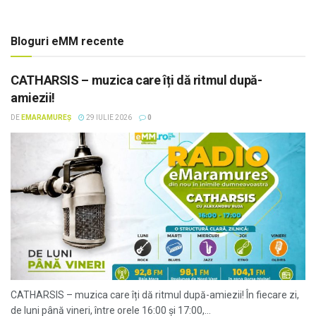
Bloguri eMM recente
CATHARSIS – muzica care îți dă ritmul după-
amiezii!
DE
EMARAMUREȘ
29 IULIE 2026
0
CATHARSIS – muzica care îți dă ritmul după-amiezii! În fiecare zi,
de luni până vineri, între orele 16:00 și 17:00,...