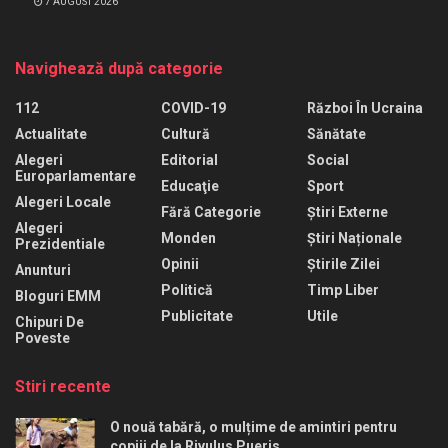
7 AUGUST 2026
Navighează după categorie
112
COVID-19
Război În Ucraina
Actualitate
Cultură
Sănătate
Alegeri
Editorial
Social
Europarlamentare
Educaţie
Sport
Alegeri Locale
Fără Categorie
Știri Externe
Alegeri
Monden
Știri Naționale
Prezidentiale
Opinii
Știrile Zilei
Anunturi
Politică
Timp Liber
Bloguri EMM
Publicitate
Utile
Chipuri De
Poveste
Stiri recente
O nouă tabără, o mulțime de amintiri pentru
copiii de la Rivulus Pueris