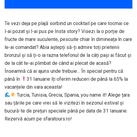
Te vezi deja pe plajă sorbind un cocktail pe care tocmai ce
l-ai pozat și l-ai pus pe Insta story? Visezi la o porție de
fructe de mare suculente, pescuite chiar în dimineața în care
le-ai comandat? Abia aștepți să-ți admire toți prietenii
bronzul și să ți-o ia razna telefonul de la câți pași ai făcut și
de la cât te-ai plimbat de când ai plecat de acasă?
Înseamnă că ai ajuns unde trebuie… În special pentru că
până în
31 Ianuarie îți oferim reduceri de până la 65% la
vacanțele din vara aceasta!
Turcia, Tunisia, Grecia, Spania, you name it! Alege țara
sau țările pe care vrei să le vizitezi în sezonul estival și
bucură-te de prețuri speciale până pe data de 31 Ianuarie.
Rezervă acum pe sfaratours.ro!