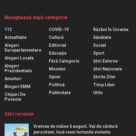
Navighează după categorie
112
COVID-19
Război În Ucraina
Actualitate
Cultură
Sănătate
Alegeri
Editorial
Social
Europarlamentare
Educaţie
Sport
Alegeri Locale
Fără Categorie
Știri Externe
Alegeri
Monden
Știri Naționale
Prezidentiale
Opinii
Știrile Zilei
Anunturi
Politică
Timp Liber
Bloguri EMM
Publicitate
Utile
Chipuri De
Poveste
Stiri recente
Vremea de mâine 6 august. Val de căldură
persistent, însă revin furtunile violente