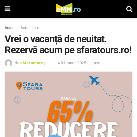
Acasa
Actualitate
Vrei o vacanță de neuitat.
Rezervă acum pe sfaratours.ro!
de
eMaramureș
4 februarie 2025
1 min