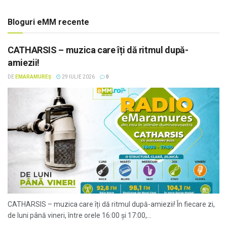
Bloguri eMM recente
CATHARSIS – muzica care îți dă ritmul după-
amiezii!
DE
EMARAMUREȘ
29 IULIE 2026
0
CATHARSIS – muzica care îți dă ritmul după-amiezii! În fiecare zi,
de luni până vineri, între orele 16:00 și 17:00,...