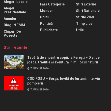
Alegeri Locale
Fără Categorie
Știri Externe
Alegeri
Monden
Știri Naționale
Prezidentiale
Opinii
Știrile Zilei
Anunturi
Politică
Timp Liber
Bloguri EMM
Publicitate
Utile
Chipuri De
Poveste
Stiri recente
Tabără de zi pentru copii, la Ferești – O zi de
joacă, tradiție și aventură în mijlocul naturii
7 AUGUST 2026
COD ROȘU – Borșa, lovită de furtuni. Intervin
pompierii
7 AUGUST 2026