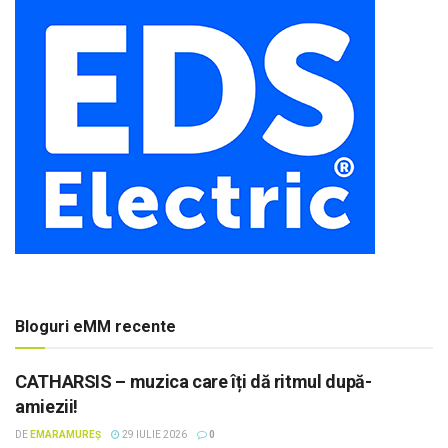
Bloguri eMM recente
CATHARSIS – muzica care îți dă ritmul după-
amiezii!
DE
EMARAMUREȘ
29 IULIE 2026
0