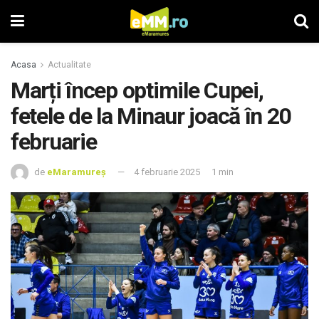
Acasa
Actualitate
Marți încep optimile Cupei,
fetele de la Minaur joacă în 20
februarie
de
eMaramureș
4 februarie 2025
1 min