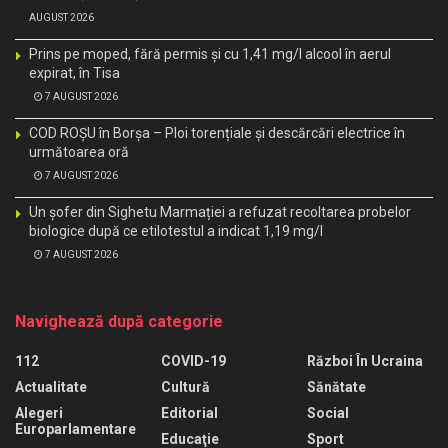
AUGUST 2026
Prins pe moped, fără permis și cu 1,41 mg/l alcool în aerul
expirat, în Tisa
7 AUGUST 2026
COD ROȘU în Borșa – Ploi torențiale și descărcări electrice în
următoarea oră
7 AUGUST 2026
Un șofer din Sighetu Marmației a refuzat recoltarea probelor
biologice după ce etilotestul a indicat 1,19 mg/l
7 AUGUST 2026
Navighează după categorie
112
COVID-19
Război În Ucraina
Actualitate
Cultură
Sănătate
Alegeri
Editorial
Social
Europarlamentare
Educaţie
Sport