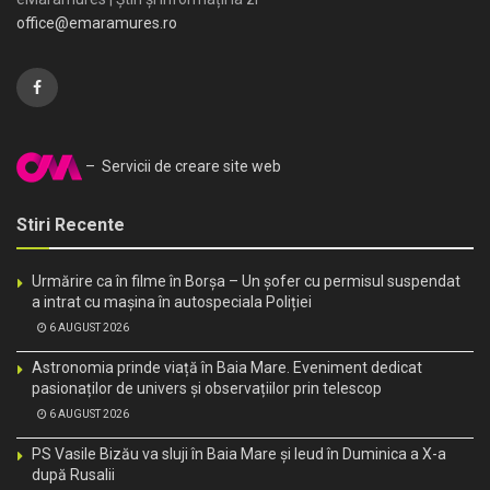
office@emaramures.ro
– Servicii de creare site web
Stiri Recente
Urmărire ca în filme în Borșa – Un șofer cu permisul suspendat
a intrat cu mașina în autospeciala Poliției
6 AUGUST 2026
Astronomia prinde viață în Baia Mare. Eveniment dedicat
pasionaților de univers și observațiilor prin telescop
6 AUGUST 2026
PS Vasile Bizău va sluji în Baia Mare și Ieud în Duminica a X-a
după Rusalii