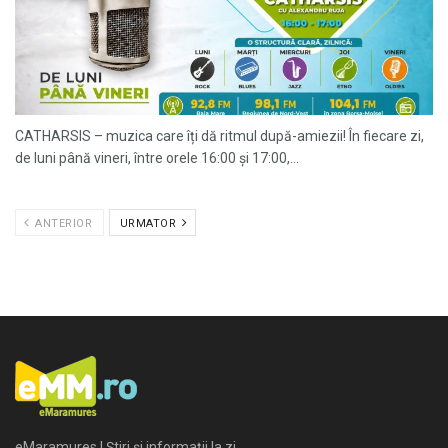
CATHARSIS – muzica care îți dă ritmul după-amiezii! În fiecare zi,
de luni până vineri, între orele 16:00 și 17:00,...
ANTERIOR
URMATOR
eMaramures | Știri și informații la zi