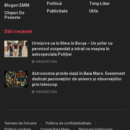
Politică
Timp Liber
Bloguri EMM
Publicitate
Utile
Chipuri De
Poveste
Stiri recente
Urmărire ca în filme în Borșa – Un șofer cu
permisul suspendat a intrat cu mașina în
autospeciala Poliției
6 AUGUST 2026
Astronomia prinde viață în Baia Mare. Eveniment
dedicat pasionaților de univers și observațiilor
prin telescop
6 AUGUST 2026
Termeni de folosire
Politica de confidentialitate
Politica cookies
Cazare Baia Mare
Pensiune Sighișoara