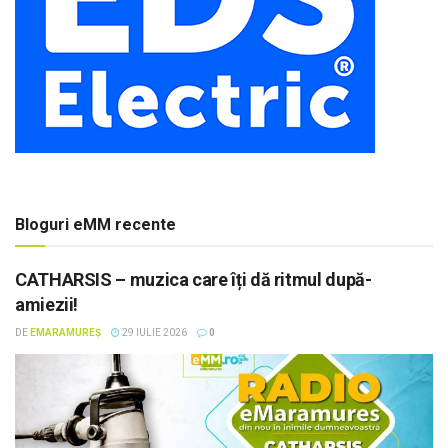
Bloguri eMM recente
CATHARSIS – muzica care îți dă ritmul după-
amiezii!
DE
EMARAMUREȘ
29 IULIE 2026
0