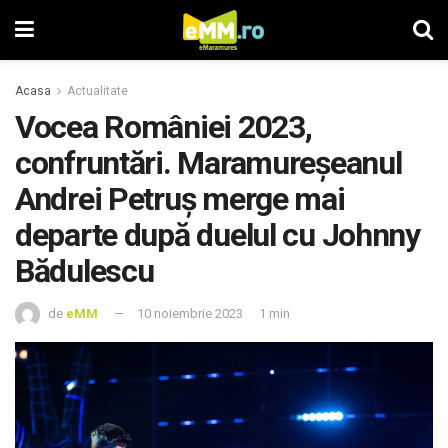
Acasa
Actualitate
Vocea României 2023,
confruntări. Maramureşeanul
Andrei Petruș merge mai
departe după duelul cu Johnny
Bădulescu
de
eMM
10 noiembrie 2023
1 min