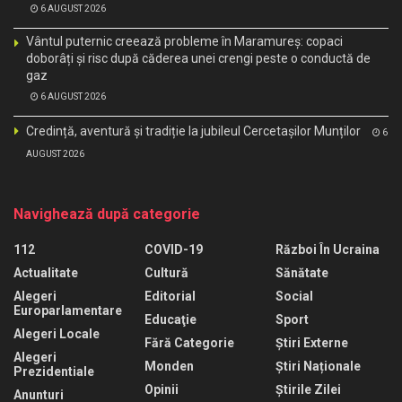
6 AUGUST 2026
Vântul puternic creează probleme în Maramureș: copaci
doborâți și risc după căderea unei crengi peste o conductă de
gaz
6 AUGUST 2026
Credință, aventură și tradiție la jubileul Cercetașilor Munților
6
AUGUST 2026
Navighează după categorie
112
COVID-19
Război În Ucraina
Actualitate
Cultură
Sănătate
Alegeri
Editorial
Social
Europarlamentare
Educaţie
Sport
Alegeri Locale
Fără Categorie
Știri Externe
Alegeri
Monden
Știri Naționale
Prezidentiale
Opinii
Știrile Zilei
Anunturi