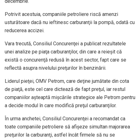
decembrie.
Potrivit acestuia, companiile petroliere riscă amenzi
usturătoare dacă nu ieftinesc carburanţii la pompă, odată cu
reducerea accizei.
Vara trecută, Consiliul Concurenţei a publicat rezultatele
unei analize pe piaţa carburanţilor, din care a reieşit că
există o concurenţă redusă în acest sector, fapt care se
reflectă asupra nivelului preţurilor în benzinării.
Liderul pieţei, OMV Petrom, care deţine jumătate din cota
de piaţă, este cel care dictează de fapt preţul, iar restul
companiilor aşteaptă mişcările strategice ale Petrom pentru
a decide modul în care modifică preţul carburanţilor.
În urma anchetei, Consiliul Concurenţei a recomandat ca
toate companiile petroliere să afişeze simultan majorarea
preţurilor la carburanţi, astfel încât firmele să nu se