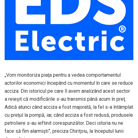
„Vom monitoriza piaţa pentru a vedea comportamentul
actorilor economici începând cu momentul în care se reduce
acciza. Din istoricul pe care îl avem analizând acest sector
a reieşit că modificările s-au transmis până acum în preţ.
Adică atunci când acciza a fost majorată, la fel s-a întâmplat
cu preţul la pompă, iar, când acciza a fost redusă, produsele
petroliere s-au ieftinit corespunzător. Deci istoria nu ne
face să fim alarmişti”, preciza Chiriţoiu, la începutul lunii