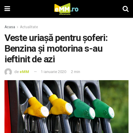
Acasa
Actualitate
Veste uriașă pentru șoferi:
Benzina şi motorina s-au
ieftinit de azi
de
eMM
1 ianuarie 2020
2 min