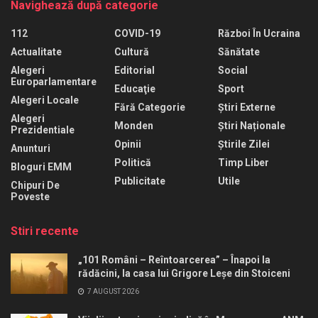
Navighează după categorie
112
COVID-19
Război În Ucraina
Actualitate
Cultură
Sănătate
Alegeri
Editorial
Social
Europarlamentare
Educaţie
Sport
Alegeri Locale
Fără Categorie
Știri Externe
Alegeri
Monden
Știri Naționale
Prezidentiale
Opinii
Știrile Zilei
Anunturi
Politică
Timp Liber
Bloguri EMM
Publicitate
Utile
Chipuri De
Poveste
Stiri recente
„101 Români – Reîntoarcerea” – Înapoi la
rădăcini, la casa lui Grigore Leșe din Stoiceni
7 AUGUST 2026