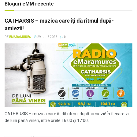
Bloguri eMM recente
CATHARSIS – muzica care îți dă ritmul după-
amiezii!
DE
EMARAMUREȘ
29 IULIE 2026
0
CATHARSIS – muzica care îți dă ritmul după-amiezii! În fiecare zi,
de luni până vineri, între orele 16:00 și 17:00,...