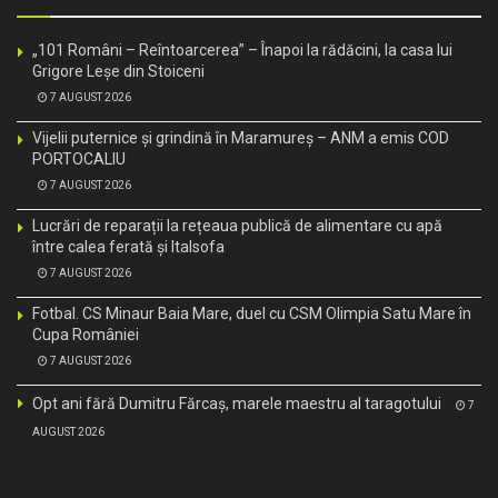
„101 Români – Reîntoarcerea” – Înapoi la rădăcini, la casa lui
Grigore Leșe din Stoiceni
7 AUGUST 2026
Vijelii puternice și grindină în Maramureș – ANM a emis COD
PORTOCALIU
7 AUGUST 2026
Lucrări de reparații la rețeaua publică de alimentare cu apă
între calea ferată și Italsofa
7 AUGUST 2026
Fotbal. CS Minaur Baia Mare, duel cu CSM Olimpia Satu Mare în
Cupa României
7 AUGUST 2026
Opt ani fără Dumitru Fărcaș, marele maestru al taragotului
7
AUGUST 2026