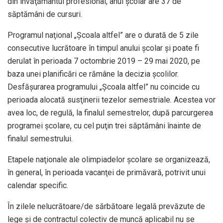
din învăţământul profesional, anul şcolar are 37 de
săptămâni de cursuri.
Programul naţional „Şcoala altfel” are o durată de 5 zile
consecutive lucrătoare în timpul anului şcolar şi poate fi
derulat în perioada 7 octombrie 2019 – 29 mai 2020, pe
baza unei planificări ce rămâne la decizia şcolilor.
Desfășurarea programului „Şcoala altfel” nu coincide cu
perioada alocată susţinerii tezelor semestriale. Acestea vor
avea loc, de regulă, la finalul semestrelor, după parcurgerea
programei şcolare, cu cel puţin trei săptămâni înainte de
finalul semestrului.
Etapele naţionale ale olimpiadelor şcolare se organizează,
în general, în perioada vacanţei de primăvară, potrivit unui
calendar specific.
În zilele nelucrătoare/de sărbătoare legală prevăzute de
lege şi de contractul colectiv de muncă aplicabil nu se