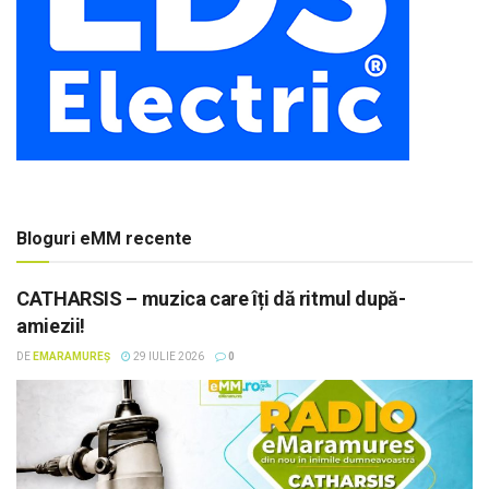
Bloguri eMM recente
CATHARSIS – muzica care îți dă ritmul după-
amiezii!
DE
EMARAMUREȘ
29 IULIE 2026
0