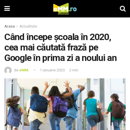
Acasa
Actualitate
Când începe şcoala în 2020,
cea mai căutată frază pe
Google în prima zi a noului an
de
eMM
1 ianuarie 2020
2 min