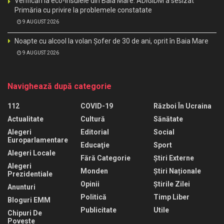
Verificări la eco-insulele din Baia Mare. ADIGIDM a sesizat
Primăria cu privire la problemele constatate
9 AUGUST 2026
Noapte cu alcool la volan Șofer de 30 de ani, oprit în Baia Mare
9 AUGUST 2026
Navighează după categorie
112
COVID-19
Război În Ucraina
Actualitate
Cultură
Sănătate
Alegeri
Editorial
Social
Europarlamentare
Educaţie
Sport
Alegeri Locale
Fără Categorie
Știri Externe
Alegeri
Monden
Știri Naționale
Prezidentiale
Opinii
Știrile Zilei
Anunturi
Politică
Timp Liber
Bloguri EMM
Publicitate
Utile
Chipuri De
Poveste