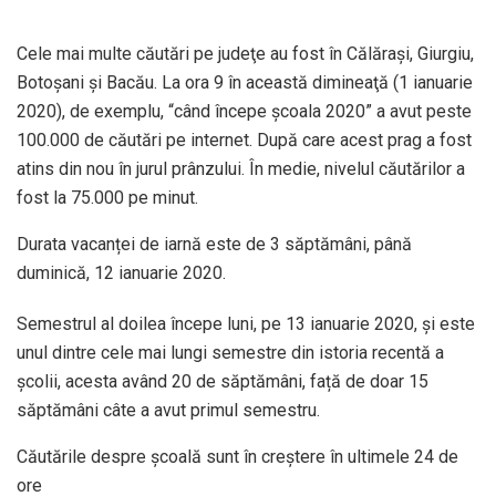
Cele mai multe căutări pe judeţe au fost în Călăraşi, Giurgiu,
Botoşani şi Bacău. La ora 9 în această dimineaţă (1 ianuarie
2020), de exemplu, “când începe şcoala 2020” a avut peste
100.000 de căutări pe internet. După care acest prag a fost
atins din nou în jurul prânzului. În medie, nivelul căutărilor a
fost la 75.000 pe minut.
Durata vacanței de iarnă este de 3 săptămâni, până
duminică, 12 ianuarie 2020.
Semestrul al doilea începe luni, pe 13 ianuarie 2020, și este
unul dintre cele mai lungi semestre din istoria recentă a
școlii, acesta având 20 de săptămâni, față de doar 15
săptămâni câte a avut primul semestru.
Căutările despre şcoală sunt în creştere în ultimele 24 de
ore