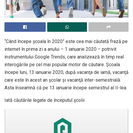
“Când începe şcoala în 2020” este cea mai căutată frază pe
internet în prima zi a anului – 1 ianuarie 2020 – potrivit
instrumentului Google Trends, care analizează în timp real
interogările pe cel mai popular motor de căutare. Şcoala
începe luni, 13 ianuarie 2020, după vacanţa de iarnă, vacanţă
care este în acest an şcolar şi vacanţă inter-semestrială.
Asta înseamnă că pe 13 ianuarie începe semestrul al II-lea.
Iată căutările legate de începutul şcolii