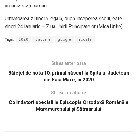
organizează cursuri.
Următoarea zi liberă legală, după începerea școlii, este
vineri 24 ianuarie – Ziua Unirii Principatelor (Mica Unire).
Tags:
2020
cautare
google
scoala
Stirea anterioara
Băiețel de nota 10, primul născut la Spitalul Județean
din Baia Mare, în 2020
Stirea urmatoare
Colindători speciali la Episcopia Ortodoxă Română a
Maramureșului și Sătmarului