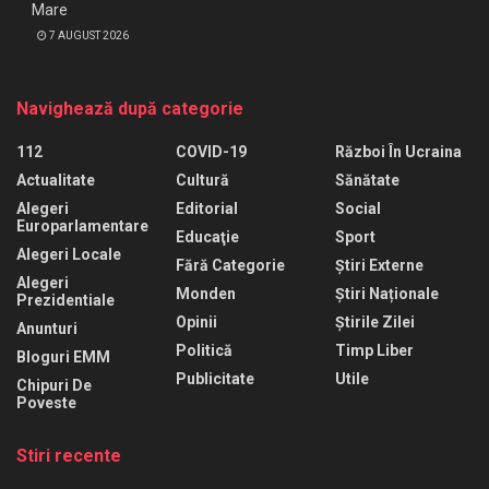
Mare
7 AUGUST 2026
Navighează după categorie
112
COVID-19
Război În Ucraina
Actualitate
Cultură
Sănătate
Alegeri
Editorial
Social
Europarlamentare
Educaţie
Sport
Alegeri Locale
Fără Categorie
Știri Externe
Alegeri
Monden
Știri Naționale
Prezidentiale
Opinii
Știrile Zilei
Anunturi
Politică
Timp Liber
Bloguri EMM
Publicitate
Utile
Chipuri De
Poveste
Stiri recente