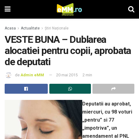
Acasa
Actualitate
Știri Naționale
VESTE BUNA – Dublarea
alocatiei pentru copii, aprobata
de deputati
de
Admin eMM
20 mai 2015
2 min
Deputatii au aprobat,
miercuri, cu 98 voturi
„pentru” si 77
„impotriva”, un
amendament al PNL