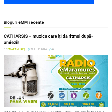
Bloguri eMM recente
CATHARSIS – muzica care îți dă ritmul după-
amiezii!
DE
EMARAMUREȘ
29 IULIE 2026
0