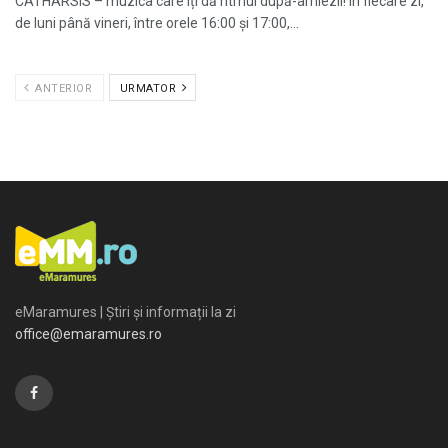
CATHARSIS – muzica care îți dă ritmul după-amiezii! În fiecare zi,
de luni până vineri, între orele 16:00 și 17:00,...
ANTERIOR
URMATOR
eMaramures | Știri și informații la zi
office@emaramures.ro