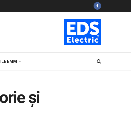
ILE EMM
orie şi