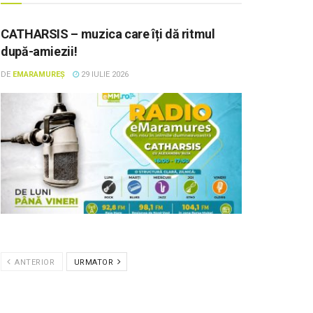
CATHARSIS – muzica care îți dă ritmul
după-amiezii!
DE
EMARAMUREȘ
29 IULIE 2026
ANTERIOR
URMATOR