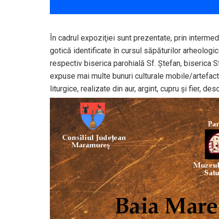
În cadrul expoziţiei sunt prezentate, prin interme
gotică identificate în cursul săpăturilor arheologi
respectiv biserica parohială Sf. Ştefan, biserica S
expuse mai multe bunuri culturale mobile/artefact
liturgice, realizate din aur, argint, cupru şi fier, d