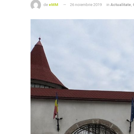
de
eMM
26 noiembrie 2019
in
Actualitate
,