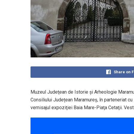
Share on 
Muzeul Judeţean de Istorie şi Arheologie Maramureş
Consiliului Județean Maramureș, în parteneriat cu 
vernisajul expoziţiei Baia Mare-Piaţa Cetaţii. Ves