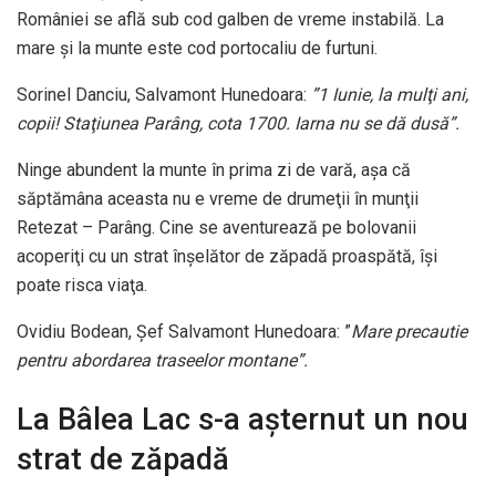
României se află sub cod galben de vreme instabilă. La
mare şi la munte este cod portocaliu de furtuni.
Sorinel Danciu, Salvamont Hunedoara:
”1 Iunie, la mulţi ani,
copii! Staţiunea Parâng, cota 1700. Iarna nu se dă dusă”.
Ninge abundent la munte în prima zi de vară, aşa că
săptămâna aceasta nu e vreme de drumeţii în munţii
Retezat – Parâng. Cine se aventurează pe bolovanii
acoperiţi cu un strat înşelător de zăpadă proaspătă, îşi
poate risca viaţa.
Ovidiu Bodean, Şef Salvamont Hunedoara: ”
Mare precautie
pentru abordarea traseelor montane”.
La Bâlea Lac s-a așternut un nou
strat de zăpadă