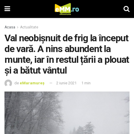
Acasa
Actualitate
Val neobișnuit de frig la început
de vară. A nins abundent la
munte, iar în restul țării a plouat
și a bătut vântul
de
eMaramureș
2 iunie 2021
1 min