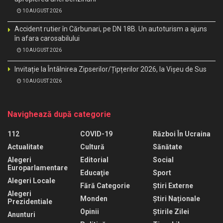
10 AUGUST 2026
Accident rutier în Cărbunari, pe DN 18B. Un autoturism a ajuns
în afara carosabilului
10 AUGUST 2026
Invitație la Întâlnirea Zipserilor/Țipțerilor 2026, la Vișeu de Sus
10 AUGUST 2026
Navighează după categorie
112
COVID-19
Război În Ucraina
Actualitate
Cultură
Sănătate
Alegeri
Editorial
Social
Europarlamentare
Educaţie
Sport
Alegeri Locale
Fără Categorie
Știri Externe
Alegeri
Monden
Știri Naționale
Prezidentiale
Opinii
Știrile Zilei
Anunturi