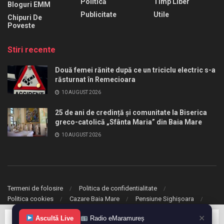
Politică
Timp Liber
Bloguri EMM
Publicitate
Utile
Chipuri De
Poveste
Stiri recente
Două femei rănite după ce un triciclu electric s-a
răsturnat în Remecioara
10 AUGUST 2026
25 de ani de credință și comunitate la Biserica
greco-catolică „Sfânta Maria” din Baia Mare
10 AUGUST 2026
Termeni de folosire
Politica de confidentialitate
Politica cookies
Cazare Baia Mare
Pensiune Sighișoara
✕
Ascultă Live
Radio eMaramureș
© 2020 eMaramures. Toate drepturile rezervate.