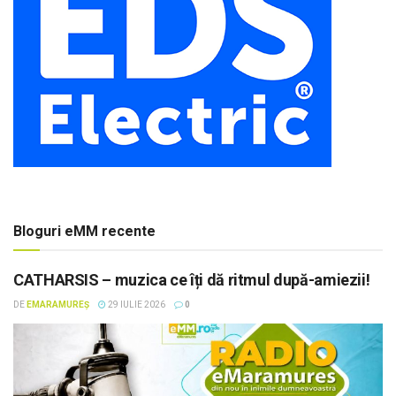
Bloguri eMM recente
CATHARSIS – muzica ce îți dă ritmul după-amiezii!
DE
EMARAMUREȘ
29 IULIE 2026
0