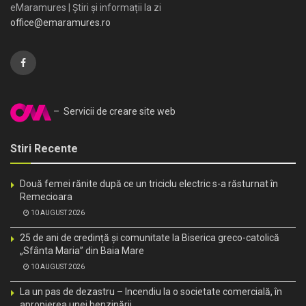
eMaramures | Știri și informații la zi
office@emaramures.ro
– Servicii de creare site web
Stiri Recente
Două femei rănite după ce un triciclu electric s-a răsturnat în
Remecioara
10 AUGUST 2026
25 de ani de credință și comunitate la Biserica greco-catolică
„Sfânta Maria” din Baia Mare
10 AUGUST 2026
La un pas de dezastru – Incendiu la o societate comercială, în
apropierea unei benzinării