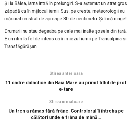
Şi la Bâlea, iarna intră în prelungiri. S-a aşternut un strat gros
zăpadă ca în mijlocul iernii. Sus, pe creste, meteorologii au
măsurat un strat de aproape 80 de centimetri. Şi încă ninge!
Drumarii nu stau degeaba pe cele mai înalte şosele din ţară.
E un ritm la fel de intens ca în miezul iernii pe Transalpina şi
Transfăgărăşan.
Stirea anterioara
11 cadre didactice din Baia Mare au primit titlul de prof
e-tare
Stirea urmatoare
Un tren a rămas fără frâne. Controlorul îi întreba pe
călători unde e frâna de mână...