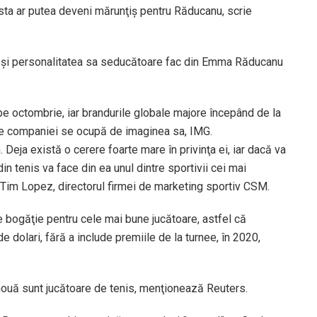
sta ar putea deveni mărunţiş pentru Răducanu, scrie
e şi personalitatea sa seducătoare fac din Emma Răducanu
.
 pe octombrie, iar brandurile globale majore începând de la
ţile companiei se ocupă de imaginea sa, IMG.
 Deja există o cerere foarte mare în privinţa ei, iar dacă va
n tenis va face din ea unul dintre sportivii cei mai
t Tim Lopez, directorul firmei de marketing sportiv CSM.
e bogăţie pentru cele mai bune jucătoare, astfel că
dolari, fără a include premiile de la turnee, în 2020,
 nouă sunt jucătoare de tenis, menţionează Reuters.