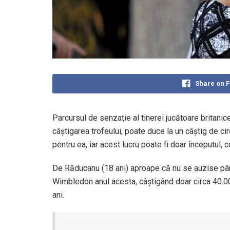
Share on 
Parcursul de senzaţie al tinerei jucătoare britan
câştigarea trofeului, poate duce la un câştig de cir
pentru ea, iar acest lucru poate fi doar începutul, 
De Răducanu (18 ani) aproape că nu se auzise până 
Wimbledon anul acesta, câştigând doar circa 40.000
ani.