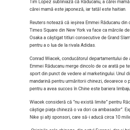
Tim Lopez subliniază că Răducanu, a cărei mamă 
cărei mamă este japoneză, iar tatăl este haitian.
Reuters notează că ieşirea Emmei Răducanu din obs
Times Square din New York va face ca mărcile de 
Osaka a câştigat titluri consecutive de Grand Slam,
pentru a o lua de la rivala Adidas.
Conrad Wiacek, conducătorul departamentului de a
Emmei Răducanu merge dincolo de ce arată pe teren
sport din punct de vedere al marketingului. Unul d
mandarină pentru urmăritorii chinezi, deoarece o 
pentru a avea succes în Chine este bariera limbajul
Wiacek consideră că ”nu există limite” pentru Ră
câştige piaţa chineză o va dori ca ambasador”. Expe
Nike şi alţi sponsori, care să-i aducă circa 10 mili