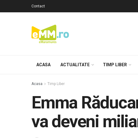
Contact
ACASA
ACTUALITATE
TIMP LIBER
Acasa
Timp Liber
Emma Răducanu
va deveni mili