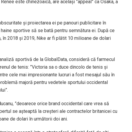
Renee este chinezoaică, are acelaşi ”appeal” ca Osaka, a
curitate şi proiectarea ei pe panouri publicitare în
haine sportive să se bată pentru semnătura ei. După ce
 în 2018 şi 2019, Nike ar fi plătit 10 milioane de dolari
naliză sportivă de la GlobalData, consideră că farmecul
ul de tenis: ”Victoria sa o duce dincolo de tenis şi
intre cele mai impresionante lucruri a fost mesajul său în
problemă majoră pentru vedetele sportului occidental
ui”.
ducanu, ”deoarece orice brand occidental care vrea să
rtul se aşteaptă la creşteri ale contractelor britanicei cu
oane de dolari în următorii doi ani.