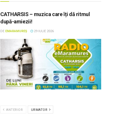
CATHARSIS – muzica care îți dă ritmul
după-amiezii!
DE
EMARAMUREȘ
29 IULIE 2026
ANTERIOR
URMATOR