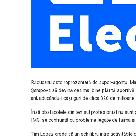
Răducanu este reprezentată de super-agentul Max 
Şarapova să devină cea mai bine plătită sportivă d
ani, aducându-i câştiguri de circa 320 de milioane d
Însă obstacolele din tenisul profesionist nu sunt 
IMG, se confruntă cu probleme legate de faima şi
Tim Lopez crede că un echilibru între activităţile d