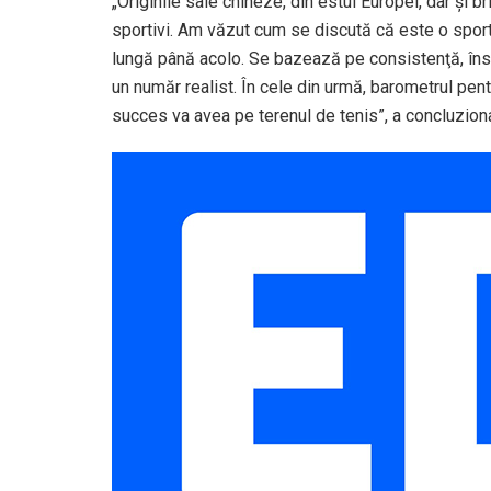
„Originile sale chineze, din estul Europei, dar şi br
sportivi. Am văzut cum se discută că este o sporti
lungă până acolo. Se bazează pe consistenţă, însă
un număr realist. În cele din urmă, barometrul pe
succes va avea pe terenul de tenis”, a concluzion