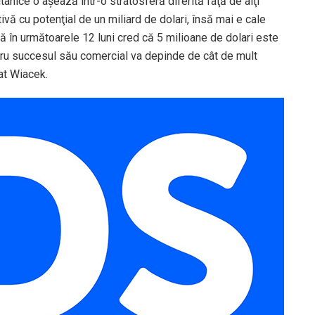
itanice o așează într-o stratosferă diferită faţă de alţi
vă cu potenţial de un miliard de dolari, însă mai e cale
 în următoarele 12 luni cred că 5 milioane de dolari este
ntru succesul său comercial va depinde de cât de mult
at Wiacek.