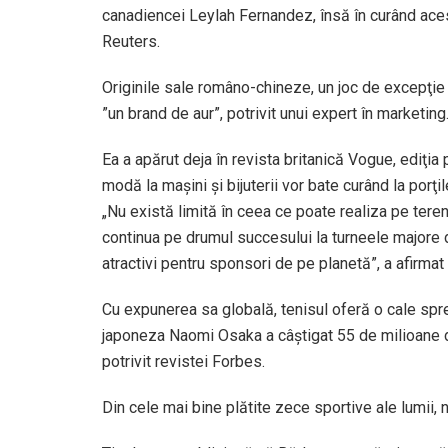
canadiencei Leylah Fernandez, însă în curând ace
Reuters.
Originile sale româno-chineze, un joc de excepţi
”un brand de aur”, potrivit unui expert în marketing
Ea a apărut deja în revista britanică Vogue, ediţia
modă la maşini şi bijuterii vor bate curând la por
„Nu există limită în ceea ce poate realiza pe teren.
continua pe drumul succesului la turneele majore di
atractivi pentru sponsori de pe planetă”, a afirma
Cu expunerea sa globală, tenisul oferă o cale spr
japoneza Naomi Osaka a câştigat 55 de milioane de 
potrivit revistei Forbes.
Din cele mai bine plătite zece sportive ale lumii,