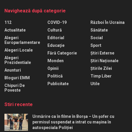
Navighează după categorie
112
COVID-19
Război În Ucraina
Actualitate
Cultură
Sănătate
Alegeri
Editorial
Social
Europarlamentare
Educaţie
Sport
Alegeri Locale
Fără Categorie
Știri Externe
Alegeri
Monden
Știri Naționale
Prezidentiale
Opinii
Știrile Zilei
Anunturi
Politică
Timp Liber
Bloguri EMM
Publicitate
Utile
Chipuri De
Poveste
Stiri recente
Urmărire ca în filme în Borșa – Un șofer cu
permisul suspendat a intrat cu mașina în
autospeciala Poliției