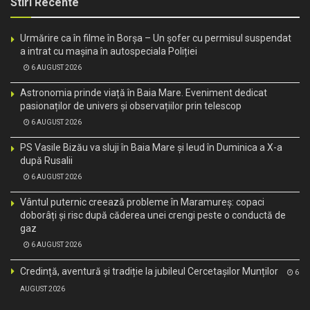
Stiri Recente
Urmărire ca în filme în Borșa – Un șofer cu permisul suspendat
a intrat cu mașina în autospeciala Poliției
6 AUGUST 2026
Astronomia prinde viață în Baia Mare. Eveniment dedicat
pasionaților de univers și observațiilor prin telescop
6 AUGUST 2026
PS Vasile Bizău va sluji în Baia Mare și Ieud în Duminica a X-a
după Rusalii
6 AUGUST 2026
Vântul puternic creează probleme în Maramureș: copaci
doborâți și risc după căderea unei crengi peste o conductă de
gaz
6 AUGUST 2026
Credință, aventură și tradiție la jubileul Cercetașilor Munților
6
AUGUST 2026