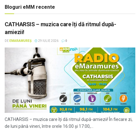
Bloguri eMM recente
CATHARSIS – muzica care îți dă ritmul după-
amiezii!
DE
EMARAMUREȘ
29 IULIE 2026
0
CATHARSIS – muzica care îți dă ritmul după-amiezii! În fiecare zi,
de luni până vineri, între orele 16:00 și 17:00,...