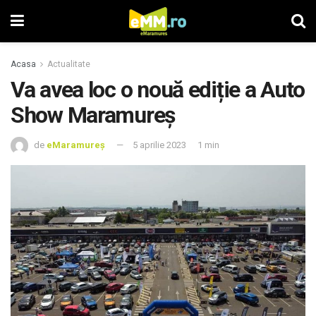
Acasa
Actualitate
Va avea loc o nouă ediție a Auto
Show Maramureș
de
eMaramureș
5 aprilie 2023
1 min