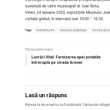
susținută de către muzeograf dr. Ioan Botiș.
Vineri, 24 ianuarie 2020, expozițiile Muzeului Ju
vizitate gratuit, în intervalul orar 10.00 – 16.30.
Tags:
maramures
muzeul judetean
unirea prin
Stirea anterioara
Lucrări Vital: Furnizarea apei potabile
întreruptă pe strada Arenei
Lasă un răspuns
Adresa ta de email nu va fi publicată.
Câmpurile obligat