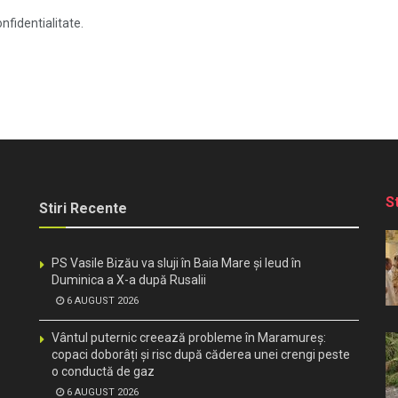
nfidentialitate.
S
Stiri Recente
PS Vasile Bizău va sluji în Baia Mare și Ieud în
Duminica a X-a după Rusalii
6 AUGUST 2026
Vântul puternic creează probleme în Maramureș:
copaci doborâți și risc după căderea unei crengi peste
o conductă de gaz
6 AUGUST 2026