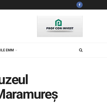
ILE EMM
uzeul
e Maramureș