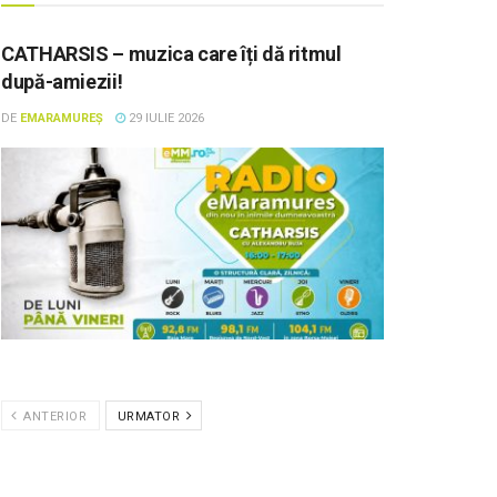
CATHARSIS – muzica care îți dă ritmul
după-amiezii!
DE
EMARAMUREȘ
29 IULIE 2026
ANTERIOR
URMATOR