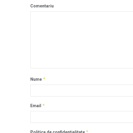
Comentariu
*
Nume
*
Email
*
Politica de confidentialitate