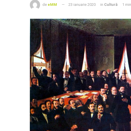
de
eMM
23 ianuarie 2020
in
Cultură
1 mi