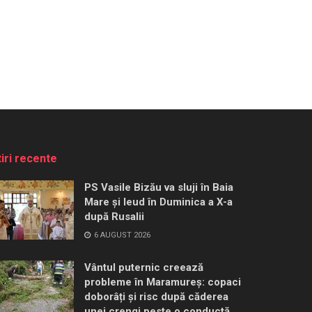
tiri recente
PS Vasile Bizău va sluji în Baia
Mare și Ieud în Duminica a X-a
după Rusalii
6 AUGUST 2026
Vântul puternic creează
probleme în Maramureș: copaci
doborâți și risc după căderea
unei crengi peste o conductă