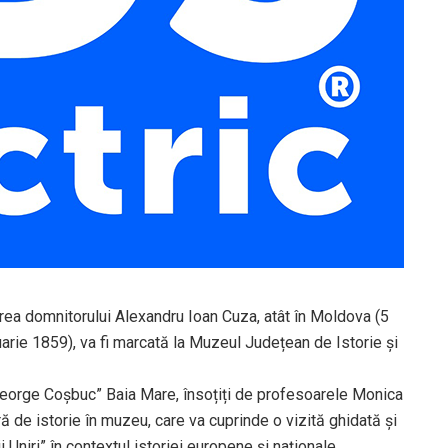
erea domnitorului Alexandru Ioan Cuza, atât în Moldova (5
arie 1859), va fi marcată la Muzeul Județean de Istorie și
 „George Coșbuc” Baia Mare, însoțiți de profesoarele Monica
 de istorie în muzeu, care va cuprinde o vizită ghidată și
Uniri” în contextul istoriei europene și naționale,