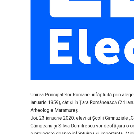
Unirea Principatelor Române, înfăptuită prin aleg
ianuarie 1859), cât și în Țara Românească (24 ianu
Arheologie Maramureș.
Joi, 23 ianuarie 2020, elevi ai Școlii Gimnaziale
Câmpeanu și Silvia Dumitrescu vor desfășura o oră
o prelegere despre înfăptuirea și importanța „Micii 