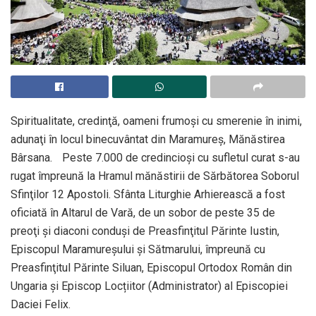
Spiritualitate, credinţă, oameni frumoşi cu smerenie în inimi,
adunaţi în locul binecuvântat din Maramureş, Mănăstirea
Bârsana. Peste 7.000 de credincioşi cu sufletul curat s-au
rugat împreună la Hramul mănăstirii de Sărbătorea Soborul
Sfinţilor 12 Apostoli. Sfânta Liturghie Arhierească a fost
oficiată în Altarul de Vară, de un sobor de peste 35 de
preoţi şi diaconi conduşi de Preasfinţitul Părinte Iustin,
Episcopul Maramureşului şi Sătmarului, împreună cu
Preasfinţitul Părinte Siluan, Episcopul Ortodox Român din
Ungaria şi Episcop Locțiitor (Administrator) al Episcopiei
Daciei Felix.