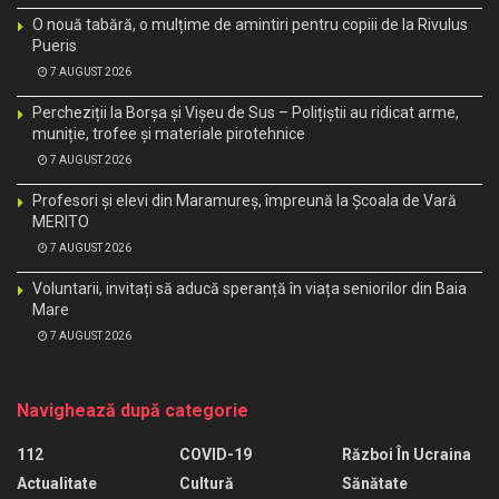
O nouă tabără, o mulțime de amintiri pentru copiii de la Rivulus
Pueris
7 AUGUST 2026
Percheziții la Borșa și Vișeu de Sus – Polițiștii au ridicat arme,
muniție, trofee și materiale pirotehnice
7 AUGUST 2026
Profesori și elevi din Maramureș, împreună la Școala de Vară
MERITO
7 AUGUST 2026
Voluntarii, invitați să aducă speranță în viața seniorilor din Baia
Mare
7 AUGUST 2026
Navighează după categorie
112
COVID-19
Război În Ucraina
Actualitate
Cultură
Sănătate