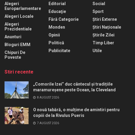
Alegeri
Editorial
Social
Europarlamentare
Educaţie
Sport
Alegeri Locale
Fără Categorie
Știri Externe
Alegeri
Monden
Știri Naționale
Prezidentiale
Opinii
Știrile Zilei
Anunturi
Politică
Timp Liber
Bloguri EMM
Publicitate
Utile
Chipuri De
Poveste
Stiri recente
„Comorile Izei” duc cântecul și tradițiile
maramureșene peste Ocean, la Cleveland
8 AUGUST 2026
O nouă tabără, o mulțime de amintiri pentru
copiii de la Rivulus Pueris
7 AUGUST 2026