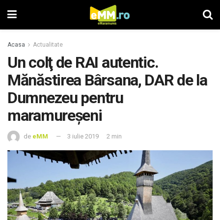
Acasa
Actualitate
Un colţ de RAI autentic.
Mănăstirea Bârsana, DAR de la
Dumnezeu pentru
maramureşeni
de
eMM
3 iulie 2019
2 min