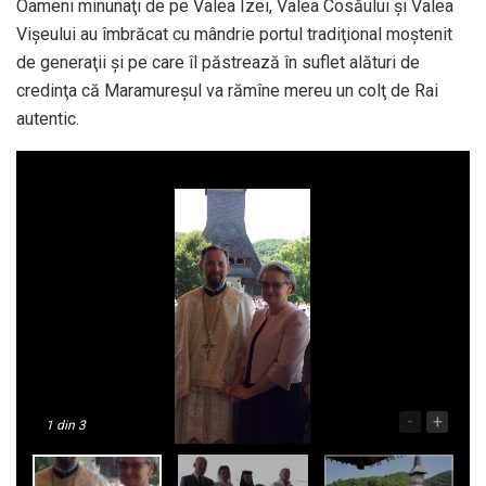
Oameni minunaţi de pe Valea Izei, Valea Cosăului şi Valea
Vişeului au îmbrăcat cu mândrie portul tradiţional moştenit
de generaţii şi pe care îl păstrează în suflet alături de
credinţa că Maramureşul va rămîne mereu un colţ de Rai
autentic.
-
+
1
din 3