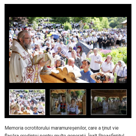
-
+
1
din 3
Memoria ocrotitorului maramureşenilor, care a ţinut vie
flacăra credinţei pentru multe generaţii, Înalt Preasfinţitul