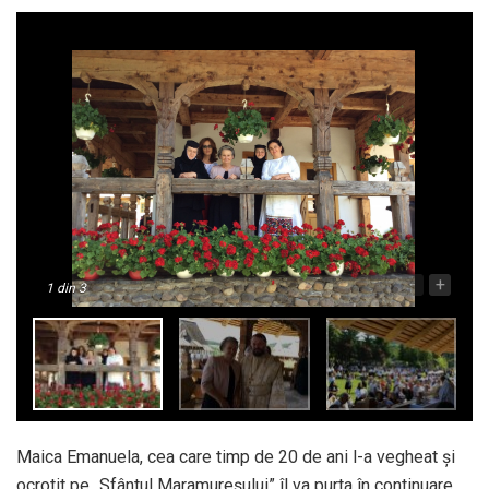
-
+
1
din 3
Maica Emanuela, cea care timp de 20 de ani l-a vegheat şi
ocrotit pe „Sfântul Maramureşului” îl va purta în continuare