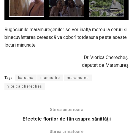
Rugăciunile maramureşenilor se vor înălţa mereu la ceruri şi
binecuvântarea cerească va coborî totdeauna peste aceste
locuri minunate.
Dr. Viorica Cherecheş,
deputat de Maramureş
Tags:
barsana
manastire
maramures
viorica chereches
Stirea anterioara
Efectele florilor de fân asupra sănătăţii
Stirea urmatoare