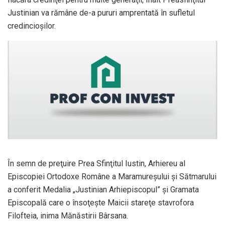
Justinian va rămâne de-a pururi amprentată în sufletul
credincioşilor.
În semn de preţuire Prea Sfinţitul Iustin, Arhiereu al
Episcopiei Ortodoxe Române a Maramureşului şi Sătmarului
a conferit Medalia „Justinian Arhiepiscopul” şi Gramata
Episcopală care o însoţeşte Maicii stareţe stavrofora
Filofteia, inima Mănăstirii Bârsana.