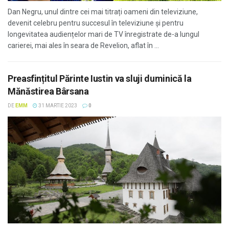
Dan Negru, unul dintre cei mai titrați oameni din televiziune,
devenit celebru pentru succesul în televiziune și pentru
longevitatea audiențelor mari de TV înregistrate de-a lungul
carierei, mai ales în seara de Revelion, aflat în ...
Preasfințitul Părinte Iustin va sluji duminică la
Mănăstirea Bârsana
DE
EMM
31 MARTIE 2023
0