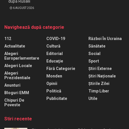
după Rusalii
6 AUGUST 2026
Navighează după categorie
112
COVID-19
Război În Ucraina
Actualitate
Cultură
Sănătate
Alegeri
Editorial
Social
Europarlamentare
Educaţie
Sport
Alegeri Locale
Fără Categorie
Știri Externe
Alegeri
Monden
Știri Naționale
Prezidentiale
Opinii
Știrile Zilei
Anunturi
Politică
Timp Liber
Bloguri EMM
Publicitate
Utile
Chipuri De
Poveste
Stiri recente