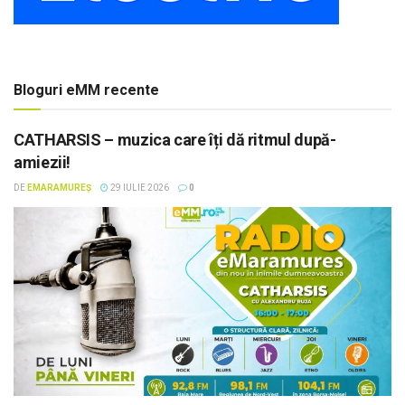
Bloguri eMM recente
CATHARSIS – muzica care îți dă ritmul după-
amiezii!
DE
EMARAMUREȘ
29 IULIE 2026
0