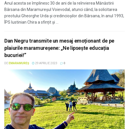
Anul acesta se împlinesc 30 de ani de la reînvierea Mănăstirii
Bârsana din Maramureșul Voievodal, atunci când, la solicitarea
preotului Gheorghe Urda și credincioșilor din Bârsana, în anul 1993,
ÎPS Iustinian Chira a sfințit și ...
Dan Negru transmite un mesaj emoționant de pe
plaiurile maramureșene: „Ne lipsește educația
bucuriei!”
DE
EMARAMUREȘ
29 APRILIE 2023
0