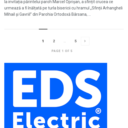
la invitația părintelui paroh Marcel Oprișan, a sfințit crucea ce
urmează a fi înălțată pe turla bisericii cu hramul „Sfinții Arhangheli
Mihail și Gavriil” din Parohia Ortodoxă Bârsana, ...
1
2
…
5
PAGE 1 OF 5