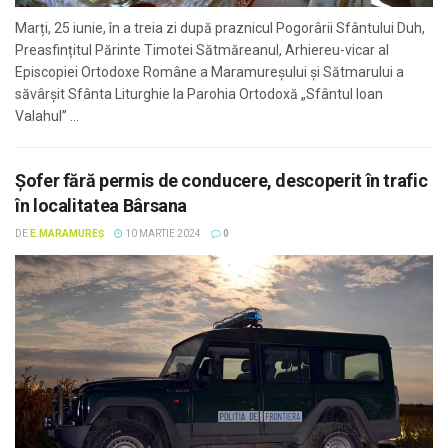
Marți, 25 iunie, în a treia zi după praznicul Pogorârii Sfântului Duh,
Preasfințitul Părinte Timotei Sătmăreanul, Arhiereu-vicar al
Episcopiei Ortodoxe Române a Maramureșului și Sătmarului a
săvârșit Sfânta Liturghie la Parohia Ortodoxă „Sfântul Ioan
Valahul” ...
Șofer fără permis de conducere, descoperit în trafic
în localitatea Bârsana
DE
E.MARAMUREȘ
10 MARTIE 2024
0