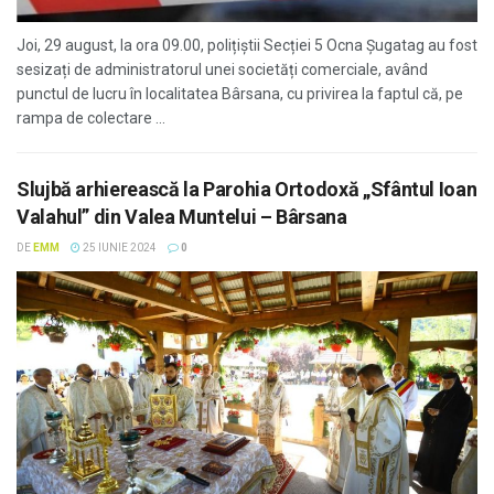
Joi, 29 august, la ora 09.00, polițiștii Secției 5 Ocna Șugatag au fost
sesizați de administratorul unei societăți comerciale, având
punctul de lucru în localitatea Bârsana, cu privirea la faptul că, pe
rampa de colectare ...
Slujbă arhierească la Parohia Ortodoxă „Sfântul Ioan
Valahul” din Valea Muntelui – Bârsana
DE
EMM
25 IUNIE 2024
0