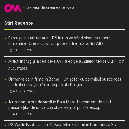
– Servicii de creare site web
Stiri Recente
Fărcașa în sărbătoare – PS Iustin va sfinți biserica și noul
lumânărar. Credincioșii vor putea intra în Sfântul Altar
7 AUGUST 2026
Artiști îndrăgiți la cea de-a XVII-a ediție a „Zilelor Moiseiului”
7
AUGUST 2026
Urmărire ca în filme în Borșa – Un șofer cu permisul suspendat
a intrat cu mașina în autospeciala Poliției
6 AUGUST 2026
Astronomia prinde viață în Baia Mare. Eveniment dedicat
pasionaților de univers și observațiilor prin telescop
6 AUGUST 2026
PS Vasile Bizău va sluji în Baia Mare și Ieud în Duminica a X-a