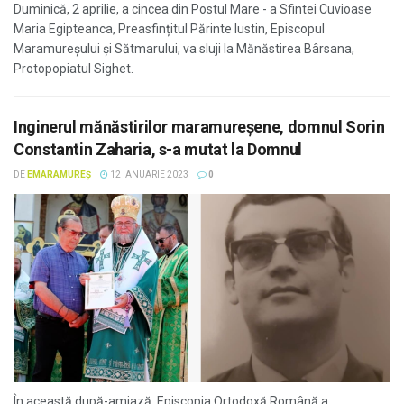
Duminică, 2 aprilie, a cincea din Postul Mare - a Sfintei Cuvioase
Maria Egipteanca, Preasfințitul Părinte Iustin, Episcopul
Maramureşului și Sătmarului, va sluji la Mănăstirea Bârsana,
Protopopiatul Sighet.
Inginerul mănăstirilor maramureșene, domnul Sorin
Constantin Zaharia, s-a mutat la Domnul
DE
EMARAMUREȘ
12 IANUARIE 2023
0
În această după-amiază, Episcopia Ortodoxă Română a