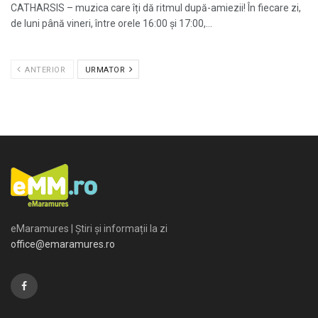
CATHARSIS – muzica care îți dă ritmul după-amiezii! În fiecare zi,
de luni până vineri, între orele 16:00 și 17:00,...
ANTERIOR
URMATOR
eMaramures | Știri și informații la zi
office@emaramures.ro