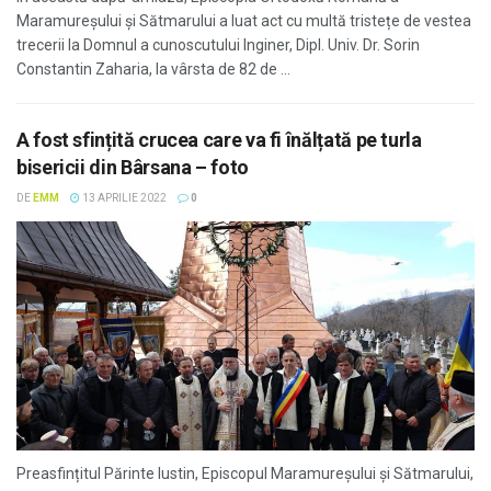
Maramureșului și Sătmarului a luat act cu multă tristețe de vestea
trecerii la Domnul a cunoscutului Inginer, Dipl. Univ. Dr. Sorin
Constantin Zaharia, la vârsta de 82 de ...
A fost sfințită crucea care va fi înălțată pe turla
bisericii din Bârsana – foto
DE
EMM
13 APRILIE 2022
0
Preasfințitul Părinte Iustin, Episcopul Maramureșului și Sătmarului,