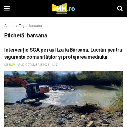
Acasa
Tag
barsana
Etichetă: barsana
Intervenție SGA pe râul Iza la Bârsana. Lucrări pentru
siguranța comunităților și protejarea mediului
DE
EMM
27 OCTOMBRIE 2025
0