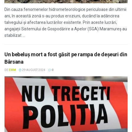
Din cauza fenomenelor hidrometeorologice periculoase din ultimii
ani, în această zonă s-au produs eroziuni, ducând la adâncirea
talvegului și afectarea lucrărilor existente. Prin aceste lucrări,
angajații Sistemului de Gospodărire a Apelor (SGA) Maramureș au
stabilizat ...
Un bebeluş mort a fost găsit pe rampa de deşeuri din
Bârsana
DE
EMM
29 AUGUST 2024
0