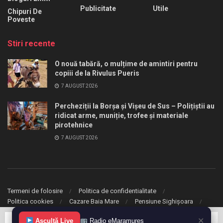
Publicitate
Utile
Chipuri De
Poveste
Stiri recente
O nouă tabără, o mulțime de amintiri pentru
copiii de la Rivulus Pueris
7 AUGUST 2026
Percheziții la Borșa și Vișeu de Sus – Polițiștii au
ridicat arme, muniție, trofee și materiale
pirotehnice
7 AUGUST 2026
Termeni de folosire
Politica de confidentialitate
Politica cookies
Cazare Baia Mare
Pensiune Sighișoara
✕
Ascultă Live
Radio eMaramureș
© 2020 eMaramures. Toate drepturile rezervate.