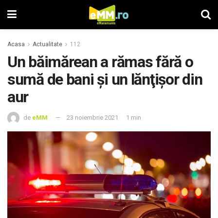
Acasa
Actualitate
112
Un băimărean a rămas fără o
sumă de bani şi un lănţişor din
aur
de
eMM
23 noiembrie 2021
1 min