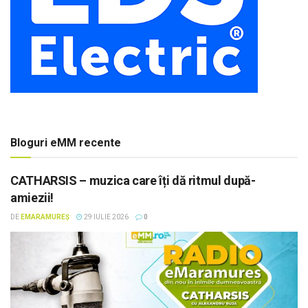
Bloguri eMM recente
CATHARSIS – muzica care îți dă ritmul după-
amiezii!
DE
EMARAMUREȘ
29 IULIE 2026
0