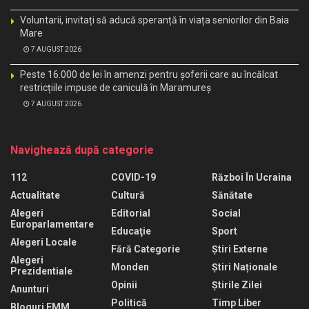
Voluntarii, invitați să aducă speranță în viața seniorilor din Baia
Mare
7 AUGUST 2026
Peste 16.000 de lei în amenzi pentru șoferii care au încălcat
restricțiile impuse de caniculă în Maramureș
7 AUGUST 2026
Navighează după categorie
112
COVID-19
Război În Ucraina
Actualitate
Cultură
Sănătate
Alegeri
Editorial
Social
Europarlamentare
Educaţie
Sport
Alegeri Locale
Fără Categorie
Știri Externe
Alegeri
Monden
Știri Naționale
Prezidentiale
Opinii
Știrile Zilei
Anunturi
Politică
Timp Liber
Bloguri EMM