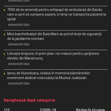
8 AUGUST 2026
7000 de lei amendă pentru echipajul de ambulanță din Bacău
care a oprit să cumpere pepeni, în timp ce transporta pacienți la
spital
8 AUGUST 2026
Micii baschetbaliști din Baia Mare au primit lecții de siguranță
de la jandarmii montani
8 AUGUST 2026
Literația timpurie, în prim-plan: noi măsuri pentru sprijinirea
elevilor din Maramureș
8 AUGUST 2026
Iancu de Hunedoara, readus în memoria băimărenilor:
eveniment dedicat voievodului la Muzeul Județean
8 AUGUST 2026
Navighează după categorie
112
COVID-19
Război În Ucraina