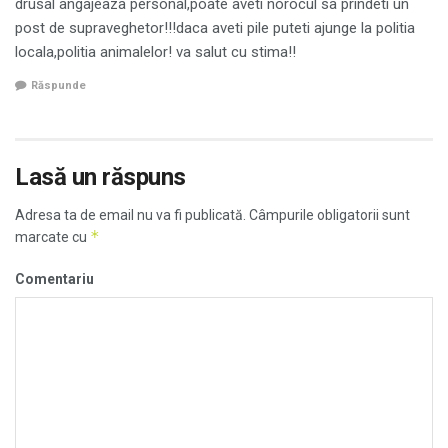
drusal angajeaza personal,poate aveti norocul sa prindeti un
post de supraveghetor!!!daca aveti pile puteti ajunge la politia
locala,politia animalelor! va salut cu stima!!
Răspunde
Lasă un răspuns
Adresa ta de email nu va fi publicată.
Câmpurile obligatorii sunt
*
marcate cu
Comentariu