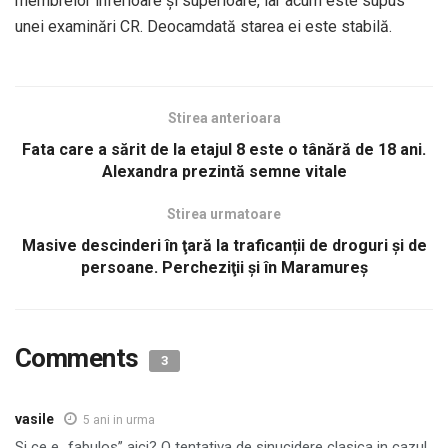
membrelor inferioare şi superioare, iar acum este supus
unei examinări CR. Deocamdată starea ei este stabilă.
Stirea anterioara
Fata care a sărit de la etajul 8 este o tânără de 18 ani.
Alexandra prezintă semne vitale
Stirea urmatoare
Masive descinderi în ţară la traficanții de droguri și de
persoane. Percheziţii şi în Maramureş
Comments
3
vasile
5 ani in urma
Si ce e „fabulos” aici? O tentativa de sinucidere clasica in cazul