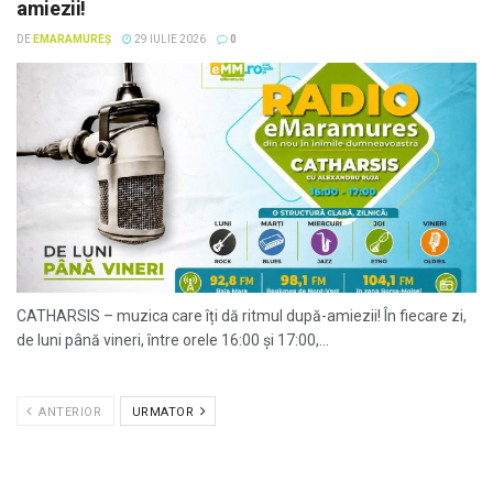
amiezii!
DE
EMARAMUREȘ
29 IULIE 2026
0
CATHARSIS – muzica care îți dă ritmul după-amiezii! În fiecare zi,
de luni până vineri, între orele 16:00 și 17:00,...
ANTERIOR
URMATOR