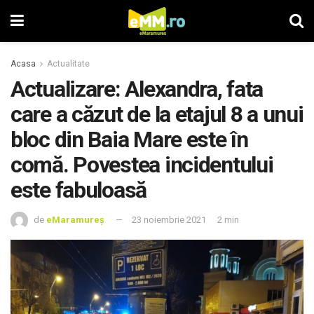
Acasa
Actualitate
Actualizare: Alexandra, fata
care a căzut de la etajul 8 a unui
bloc din Baia Mare este în
comă. Povestea incidentului
este fabuloasă
de
eMaramureș
23 noiembrie 2021
2 min