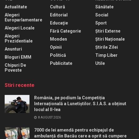
Actualitate
Cultură
Sănătate
Alegeri
Editorial
Social
Europarlamentare
Educaţie
Sport
Alegeri Locale
Fără Categorie
Știri Externe
Alegeri
Monden
Știri Naționale
Prezidentiale
Opinii
Știrile Zilei
Anunturi
Politică
Timp Liber
Bloguri EMM
Publicitate
Utile
Chipuri De
Poveste
Stiri recente
România, pe podium la Competiția
Internațională a Lunetiștilor. S.I.A.S. a obținut
locul al II-lea
8 AUGUST 2026
7000 de lei amendă pentru echipajul de
ambulanță din Bacău care a oprit să cumpere