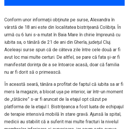
Conform unor informaţii obţinute pe surse, Alexandra în
vârstă de 18 ani este din localitatea bistriţeană Colibiţa. În
urmă cu 6 luni s-a mutat în Baia Mare în chirie împreună cu
iubita sa, o tânără de 21 de ani din Gherla, judeţul Cluj.
Aceleaşi surse spun că de câteva zile între cele două ar fi
avut loc mai multe certuri. De altfel, se pare că fata şi-ar fi
manifestat dorinţa de a se întoarce acasă, doar că familia
nu ar fi dorit să o primească.
În această seară, tânăra a profitat de faptul că iubita sa ar fi
mers la magazin, a blocat uşa pe interior, iar într-un moment
de „rătăcire” s-ar fi aruncat de la etajul opt căzut pe
platforma de la etajul I. Bistriţeanca a fost luata de echipajul
de terapie intensivă mobilă în stare gravă. Ajunsă la spital,
medicii au stabilit că a suferit mai multe fracturi la nivelul