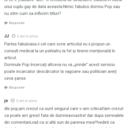
unui cuplu gay de data aceasta.Nimic fabulos domnu Pop sau
nu stim cum sa inflorim titluri?
Răspunde
JJ
5 ani in urma
Partea fabuloasa ii cel care scrie articolul eu ii propun un
consult medical la un psihiatru la fel și tinerei menționată în
articol.
Domnule Pop încercați altceva nu va „prinde” acest serviciu
poate incarcator descărcator la vagoane sau politician aveți
ceva șanse.
Răspunde
jo
5 ani in urma
dle pop,am crezut ca sunt singurul care v-am criticat!am crezut
ca poate am gresit fata de dumneavoastra! dar dupa semnalele
din comentarii,vad ca si altii sun de parerea mea!!!vedeti ca